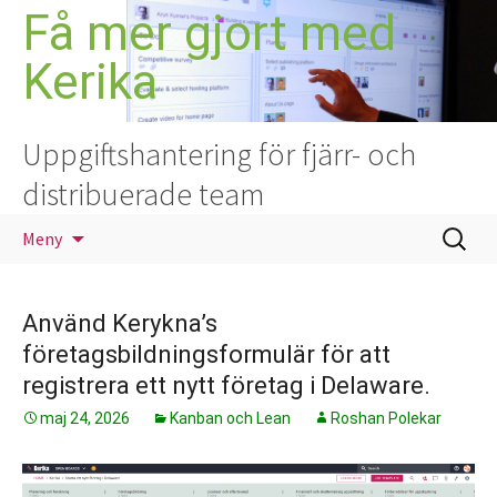
Hoppa
Få mer gjort med
till
Kerika
innehåll
Uppgiftshantering för fjärr- och
distribuerade team
Sök
Meny
efter:
Använd Kerykna’s
företagsbildningsformulär för att
registrera ett nytt företag i Delaware.
maj 24, 2026
Kanban och Lean
Roshan Polekar