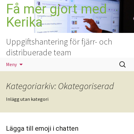
Hoppa
Få mer gjort med
till
Kerika
innehåll
Uppgiftshantering för fjärr- och
distribuerade team
Sök
Meny
efter:
Kategoriarkiv: Okategoriserad
Inlägg utan kategori
Lägga till emoji i chatten