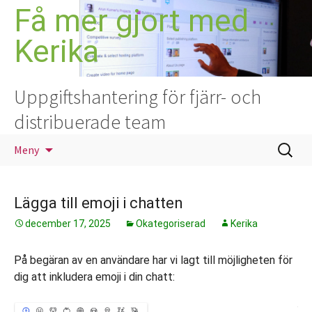
Hoppa
Få mer gjort med
till
Kerika
innehåll
Uppgiftshantering för fjärr- och
distribuerade team
Sök
Meny
efter:
Lägga till emoji i chatten
december 17, 2025
Okategoriserad
Kerika
På begäran av en användare har vi lagt till möjligheten för
dig att inkludera emoji i din chatt: