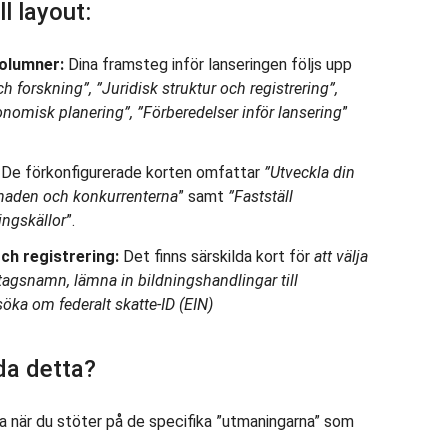
l layout:
kolumner:
Dina framsteg inför lanseringen följs upp
h forskning”, ”Juridisk struktur och registrering”,
konomisk planering”, ”Förberedelser inför lansering
”
De förkonfigurerade korten omfattar
”Utveckla din
knaden och konkurrenterna
” samt
”Fastställ
ingskällor
”.
och registrering:
Det finns särskilda kort för
att välja
etagsnamn, lämna in bildningshandlingar till
öka om federalt skatte-ID (EIN)
da detta?
a när du stöter på de specifika ”utmaningarna” som