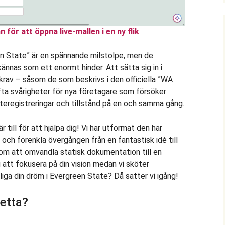
n för att öppna live-mallen i en ny flik
en State” är en spännande milstolpe, men de
ännas som ett enormt hinder. Att sätta sig in i
krav – såsom de som beskrivs i den officiella ”WA
fta svårigheter för nya företagare som försöker
tteregistreringar och tillstånd på en och samma gång.
r till för att hjälpa dig! Vi har utformat den här
r och förenkla övergången från en fantastisk idé till
nom att omvandla statisk dokumentation till en
g att fokusera på din vision medan vi sköter
liga din dröm i Evergreen State? Då sätter vi igång!
etta?