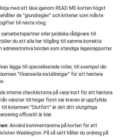
 Börja med att läsa igenom READ ME-korten högst
nehåller de ”grundregler” och kriterier som måste
pgifter till nästa steg.
n samarbetspartner eller juridiska rådgivare till
äller du att alla har tillgång till samma korrekta
n administrativa bördan som ständiga lägesrapporter
 kan lägga till specialiserade roller, till exempel din
 kolumnen ”Finansiella inställningar” för att hantera
n.
de interna checklistorna på varje kort för att hantera
rån vänster till höger först när kraven är uppfyllda.
 till kolumnen ”Slutfört” är det ditt slutgiltiga
nsering officiellt är klar.
nen
: Använd kommentarerna på korten för att
elstaten Washington. På så sätt håller du ordning på