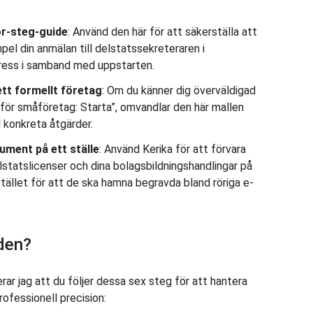
ör-steg-guide
: Använd den här för att säkerställa att
empel din anmälan till delstatssekreteraren i
stress i samband med uppstarten.
 ett formellt företag
: Om du känner dig överväldigad
för småföretag: Starta”, omvandlar den här mallen
l konkreta åtgärder.
ument på ett ställe
: Använd Kerika för att förvara
lstatslicenser och dina bolagsbildningshandlingar på
tället för att de ska hamna begravda bland röriga e-
den?
r jag att du följer dessa sex steg för att hantera
ofessionell precision: