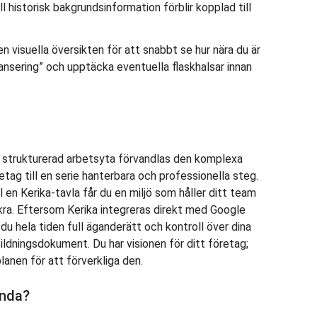
all historisk bakgrundsinformation förblir kopplad till
n visuella översikten för att snabbt se hur nära du är
ansering” och upptäcka eventuella flaskhalsar innan
 strukturerad arbetsyta förvandlas den komplexa
tag till en serie hanterbara och professionella steg.
ll en Kerika-tavla får du en miljö som håller ditt team
ra. Eftersom Kerika integreras direkt med Google
 du hela tiden full äganderätt och kontroll över dina
ldningsdokument. Du har visionen för ditt företag;
lanen för att förverkliga den.
unda?