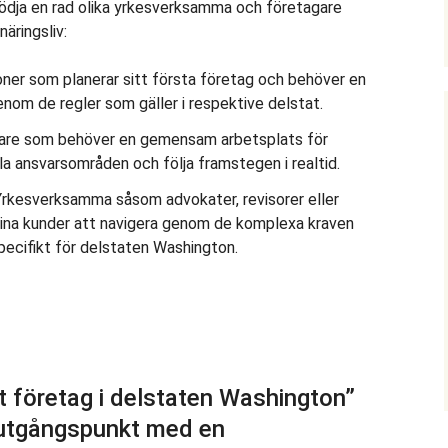
tödja en rad olika yrkesverksamma och företagare
äringsliv:
oner som planerar sitt första företag och behöver en
enom de regler som gäller i respektive delstat.
are som behöver en gemensam arbetsplats för
a ansvarsområden och följa framstegen i realtid.
 Yrkesverksamma såsom advokater, revisorer eller
sina kunder att navigera genom de komplexa kraven
pecifikt för delstaten Washington.
tt företag i delstaten Washington”
 utgångspunkt med en