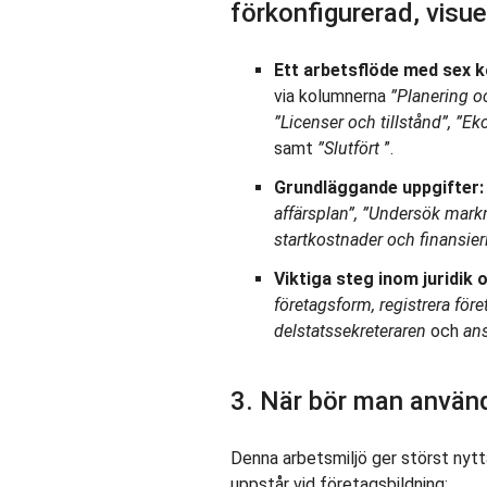
förkonfigurerad, visuel
Ett arbetsflöde med sex 
via kolumnerna
”Planering oc
”Licenser och tillstånd”, ”E
samt
”Slutfört
”.
Grundläggande uppgifter:
affärsplan”, ”Undersök mar
startkostnader och finansier
Viktiga steg inom juridik 
företagsform, registrera för
delstatssekreteraren
och
ans
3. När bör man använ
Denna arbetsmiljö ger störst nytt
uppstår vid företagsbildning: