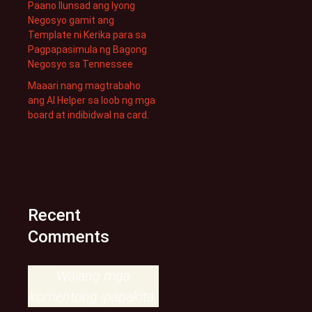
Paano Ilunsad ang Iyong
Negosyo gamit ang
Template ni Kerika para sa
Pagpapasimula ng Bagong
Negosyo sa Tennessee
Maaari nang magtrabaho
ang AI Helper sa loob ng mga
board at indibidwal na card.
Recent
Comments
Walang mga
komentong ipapakita.