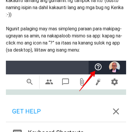
kakaunti lamang ang gumamit ng tampok na ito. (Gusto
naming isipin na dahil kakaunti lang ang mga bug ng Kerika
:-))
Ngunit palaging may mas simpleng paraan para makipag-
ugnayan sa amin, na nakapaloob mismo sa app: kapag na-
click mo ang icon na “?” sa itaas na kanang sulok ng app
(sa desktop), lilitaw ang isang menu: