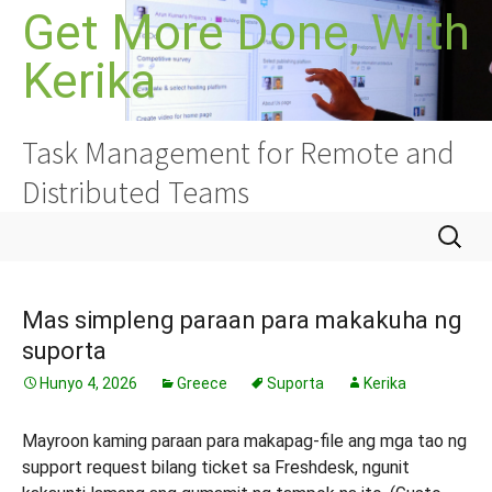
Lumaktaw
Get More Done, With
sa
Kerika
nilalaman
Task Management for Remote and
Distributed Teams
Hanapin
ang:
Mas simpleng paraan para makakuha ng
suporta
Hunyo 4, 2026
Greece
Suporta
Kerika
Mayroon kaming paraan para makapag-file ang mga tao ng
support request bilang ticket sa Freshdesk, ngunit