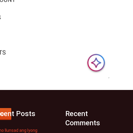
cent Posts
Recent
ap
Comments
o Ilunsad ang Iyong