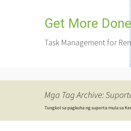
Lumaktaw
sa
nilalaman
Get More Done,
Task Management for Rem
Mga Tag Archive: Suport
Tungkol sa pagkuha ng suporta mula sa Ker