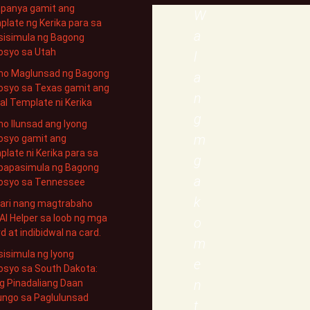
panya gamit ang
W
late ng Kerika para sa
a
sisimula ng Bagong
osyo sa Utah
l
no Maglunsad ng Bagong
a
osyo sa Texas gamit ang
n
al Template ni Kerika
g
o Ilunsad ang Iyong
m
osyo gamit ang
late ni Kerika para sa
g
papasimula ng Bagong
a
osyo sa Tennessee
k
ari nang magtrabaho
AI Helper sa loob ng mga
o
d at indibidwal na card.
m
isimula ng Iyong
e
osyo sa South Dakota:
n
g Pinadaliang Daan
ungo sa Paglulunsad
t