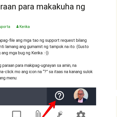
raan para makakuha ng
uporta
Kerika
pag-file ang mga tao ng support request bilang
unti lamang ang gumamit ng tampok na ito. (Gusto
g ang mga bug ng Kerika :-))
 paraan para makipag-ugnayan sa amin, na
-click mo ang icon na “?” sa itaas na kanang sulok
sang menu: