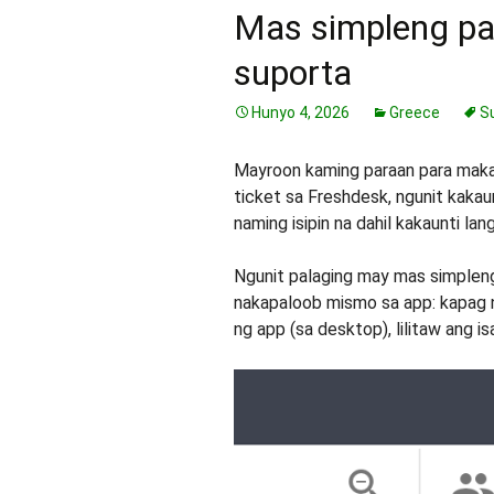
Mas simpleng pa
suporta
Hunyo 4, 2026
Greece
S
Mayroon kaming paraan para maka
ticket sa Freshdesk, ngunit kaka
naming isipin na dahil kakaunti lan
Ngunit palaging may mas simpleng
nakapaloob mismo sa app: kapag na
ng app (sa desktop), lilitaw ang i