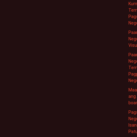
Kum
Temp
Pag
Neg
Paa
Neg
Visu
Paan
Neg
Temp
Pag
Neg
Maa
ang 
boar
Pags
Neg
Isan
Pat