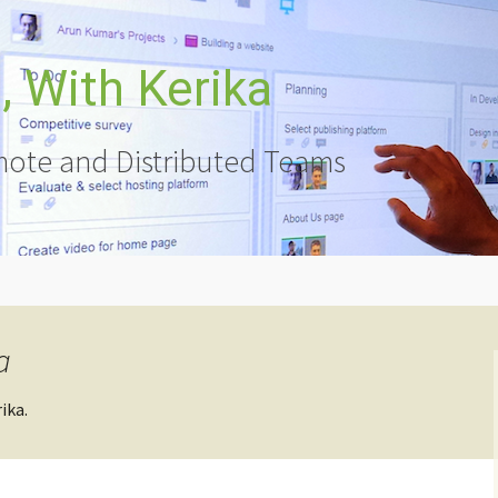
 With Kerika
ote and Distributed Teams
a
ika.