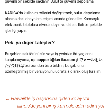
güvenli bir şekilde saklanır. Bulutta güvenli depolama.
KARICA’da kullanıcı rollerini değiştirmek, bulut depolama
alanınızdaki dosyalara erişimi anında günceller. Karmaşık
elektronik tablolara elveda deyin ve daha etkili bir şekilde
işbirliği yapın.
Peki ya diğer talepler?
Bu şablon sektörünüzün veya iş yerinizin ihtiyaçlarını
karşılamıyorsa,
op:support@kerika.comまでメールをい
ただければ
adresinden bize bildirin, bu şablonun
özelleştirilmiş bir versiyonunu ücretsiz olarak oluşturalım.
Yazı
←
Hawaii’de iş başarısına giden kolay yol
Illinois’de yeni bir iş kurmak: adım adım yol