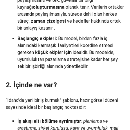
paylaşmasına ve tek, güvenilir bir bilgi
kaynağı
oluşturmasına
olanak tanır. Verilerin ortaklar
arasında paylaşılmasıyla, sürece dahil olan herkes
süreç,
zaman çizelgesi
ve hedefler hakkında ortak
bir anlayış kazanır
.
Başlangıç ekipleri:
Bu model, birden fazla iş
alanındaki karmaşık faaliyetleri koordine etmesi
gereken
küçük
ekipler
için
idealdir. Bu modelde,
uyumluluktan pazarlama stratejisine kadar her şey
tek bir işbirliği alanında yönetilebilir.
2. İçinde ne var?
“Idaho’da yeni bir iş kurmak” şablonu, hazır görsel düzeni
sayesinde ideal bir başlangıç noktasıdır:
İş akışı
altı bölüme ayrılmıştır
:
planlama ve
araştırma, şirket kuruluşu, kayıt ve uyumluluk, mali