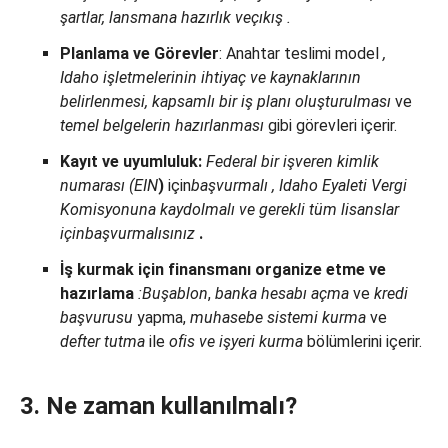
şartlar, lansmana hazırlık ve
çıkış
.
Planlama ve Görevler
: Anahtar teslimi model
,
Idaho işletmelerinin ihtiyaç ve kaynaklarının
belirlenmesi, kapsamlı bir iş planı oluşturulması
ve
temel belgelerin hazırlanması
gibi görevleri içerir.
Kayıt ve uyumluluk:
Federal bir
işveren
kimlik
numarası (EIN
)
için
başvurmalı
, Idaho Eyaleti Vergi
Komisyonuna kaydolmalı ve
gerekli tüm lisanslar
için
başvurmalısınız
.
İş kurmak için finansmanı organize etme ve
hazırlama
:
Bu
şablon
,
banka hesabı
açma
ve
kredi
başvurusu
yapma,
muhasebe sistemi
kurma
ve
defter tutma
ile
ofis ve işyeri
kurma
bölümlerini içerir.
3. Ne zaman kullanılmalı?