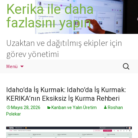
İçeriğe
Kerika ile daha
atla
fazlasını yapın
Uzaktan ve dağıtılmış ekipler için
görev yönetimi
Arama:
Menü
Idaho’da İş Kurmak: Idaho’da İş Kurmak:
KERIKA’nın Eksiksiz İş Kurma Rehberi
Mayıs 28, 2026
Kanban ve Yalın Üretim
Roshan
Polekar