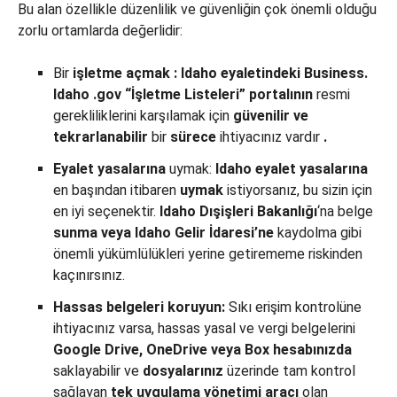
Bu alan özellikle düzenlilik ve güvenliğin çok önemli olduğu
zorlu ortamlarda değerlidir:
Bir
işletme
açmak
:
Idaho
eyaletindeki
Business.
Idaho
.gov “İşletme Listeleri” portalının
resmi
gerekliliklerini karşılamak için
güvenilir
ve
tekrarlanabilir
bir
sürece
ihtiyacınız vardır
.
Eyalet
yasalarına
uymak:
Idaho eyalet yasalarına
en başından itibaren
uymak
istiyorsanız, bu sizin için
en iyi seçenektir.
Idaho Dışişleri
Bakanlığı
‘na belge
sunma
veya
Idaho Gelir İdaresi’ne
kaydolma gibi
önemli yükümlülükleri yerine getirememe riskinden
kaçınırsınız.
Hassas belgeleri koruyun:
Sıkı erişim kontrolüne
ihtiyacınız varsa, hassas yasal ve vergi belgelerini
Google Drive, OneDrive veya Box hesabınızda
saklayabilir ve
dosyalarınız
üzerinde tam kontrol
sağlayan
tek uygulama yönetimi aracı
olan