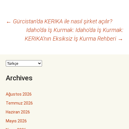
Yazı
←
Gürcistan’da KERIKA ile nasıl şirket açılır?
Idaho’da İş Kurmak: Idaho’da İş Kurmak:
dolaşımı
KERIKA’nın Eksiksiz İş Kurma Rehberi
→
Archives
Ağustos 2026
Temmuz 2026
Haziran 2026
Mayıs 2026