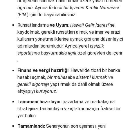
belgelerini sunmak dahil olmak üzere yasal temelleri
öğrenin
. Ayrıca
federal bir İşveren Kimlik Numarası
(EIN
) için de başvurabilirsiniz.
Ruhsatlandırma
ve Uyum
:
Hawaii
Gelir İdaresi
‘ne
kaydolmak, gerekli ruhsatları almak ve imar ve arazi
kullanım yönetmeliklerine uymak gibi ana düzenleyici
adımlardan sorumludur. Ayrıca yerel
işsizlik
sigortasına
başvurmakla ilgili
özel görevleri de içerir
.
Finans ve vergi hazırlığı
: Hawaii’de ticari bir banka
hesabı açmak,
bir muhasebe sistemi
kurmak
ve
gerekli sigortayı
yaptırmak da dahil olmak üzere
altyapıyı
kuruyoruz
.
Lansmanı hazırlayın:
pazarlama ve markalaşma
stratejinizi tamamlayın ve işletmeniz için fiziksel bir
yer bulun.
Tamamlandı:
Senaryonun son aşaması, yani