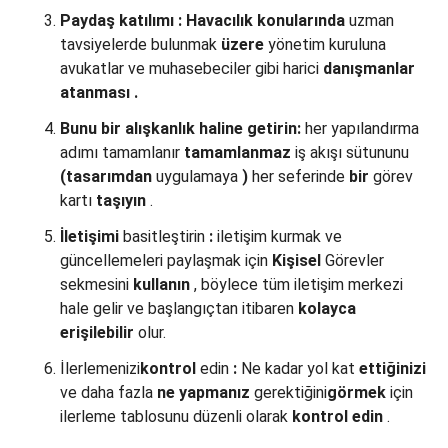
Paydaş katılımı
:
Havacılık konularında
uzman
tavsiyelerde bulunmak
üzere
yönetim kuruluna
avukatlar ve muhasebeciler gibi harici
danışmanlar
atanması
.
Bunu bir alışkanlık haline getirin:
her yapılandırma
adımı tamamlanır
tamamlanmaz
iş akışı sütununu
(tasarımdan
uygulamaya
)
her seferinde
bir
görev
kartı
taşıyın
.
İletişimi
basitleştirin
:
iletişim kurmak ve
güncellemeleri paylaşmak için
Kişisel
Görevler
sekmesini
kullanın
, böylece tüm iletişim merkezi
hale gelir ve başlangıçtan itibaren
kolayca
erişilebilir
olur.
İlerlemenizi
kontrol
edin
:
Ne kadar yol kat
ettiğinizi
ve daha fazla
ne
yapmanız
gerektiğini
görmek
için
ilerleme tablosunu düzenli olarak
kontrol edin
.