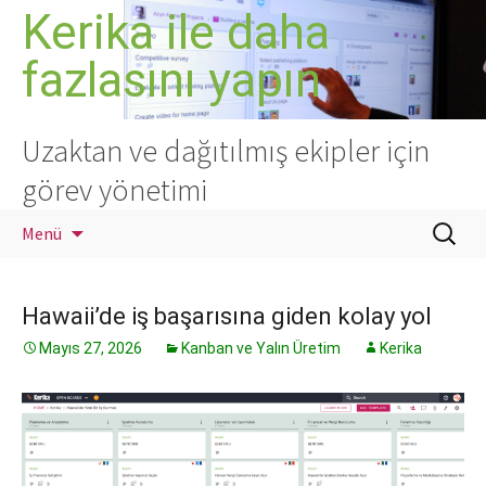
İçeriğe
Kerika ile daha
atla
fazlasını yapın
Uzaktan ve dağıtılmış ekipler için
görev yönetimi
Arama:
Menü
Hawaii’de iş başarısına giden kolay yol
Mayıs 27, 2026
Kanban ve Yalın Üretim
Kerika