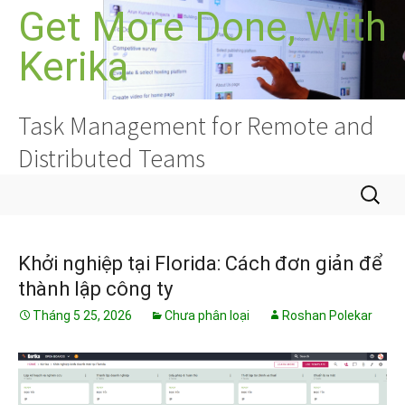
Chuyển
Get More Done, With
đến
Kerika
nội
dung
Task Management for Remote and
Distributed Teams
Tìm
kiếm
cho:
Khởi nghiệp tại Florida: Cách đơn giản để
thành lập công ty
Tháng 5 25, 2026
Chưa phân loại
Roshan Polekar