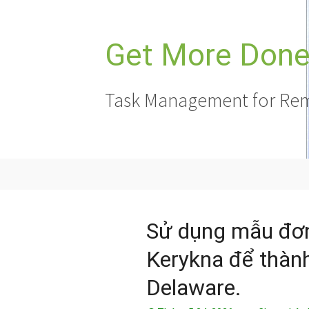
Chuyển
đến
nội
Get More Done,
dung
Task Management for Rem
Sử dụng mẫu đơn
Kerykna để thành
Delaware.