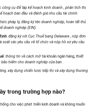
c công cụ
để lập
kế hoạch kinh doanh
, phân tích thị
kế hoạch ban đầu và
đánh giá
nhu cầu tài chính
.
thức pháp lý,
đăng ký tên doanh nghiệp, hoàn tất thủ
uế doanh nghiệp (EIN).
định
:
đăng ký
với Cục Thuế bang Delaware
, nộp đơn
rà soát các yêu cầu về tổ chức và nộp hồ sơ yêu cầu
huế
:
thông tin
về cách mở
tài khoản ngân hàng,
thiết
 bảo hiểm cho doanh nghiệp của bạn
.
ường:
xây dựng
chiến lược
tiếp thị và
xây dựng thương
này trong trường hợp nào?
thống cho việc phát triển kinh doanh và không muốn