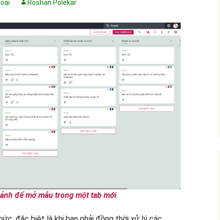
oại
Roshan Polekar
 ảnh để mở mẫu trong một tab mới
ức, đặc biệt là khi bạn phải đồng thời xử lý các