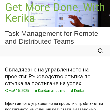
Към
Get More Done, With
съдържанието
Kerika
Task Management for Remote
and Distributed Teams
Търсе
за:
Овладяване на управлението на
проекти: Ръководство стъпка по
стъпка за постигане на успех
май 15, 2025
Канбан и постно
Kerika
Ефективното управление на проекти е гръбнакът на
постигането на успешни резултати. Независимо