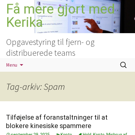
Hop
Få mere gjort med
til
Kerika
indhold
Opgavestyring til fjern- og
distribuerede teams
Søg
Menu
efter:
Tag-arkiv: Spam
Tilføjelse af foranstaltninger til at
blokere kinesiske spammere
september 29, 2025
Konto
Hold
,
Konto
,
Misbrug af
,