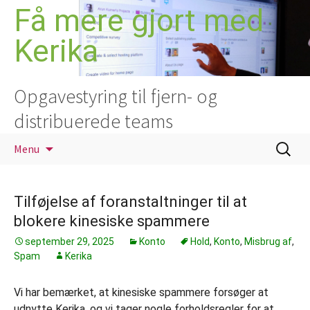
Hop
Få mere gjort med
til
Kerika
indhold
Opgavestyring til fjern- og
distribuerede teams
Søg
Menu
efter:
Tilføjelse af foranstaltninger til at
blokere kinesiske spammere
september 29, 2025
Konto
Hold
,
Konto
,
Misbrug af
,
Spam
Kerika
Vi har bemærket, at kinesiske spammere forsøger at
udnytte Kerika, og vi tager nogle forholdsregler for at