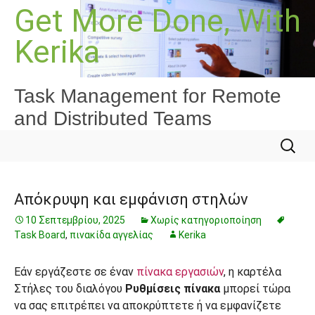
Μετάβαση
Get More Done, With
σε
Kerika
περιεχόμενο
Task Management for Remote
and Distributed Teams
Αναζήτ
για:
Απόκρυψη και εμφάνιση στηλών
10 Σεπτεμβρίου, 2025
Χωρίς κατηγοριοποίηση
Task Board
,
πινακίδα αγγελίας
Kerika
Εάν εργάζεστε σε έναν
πίνακα εργασιών
, η καρτέλα
Στήλες του διαλόγου
Ρυθμίσεις πίνακα
μπορεί τώρα
να σας επιτρέπει να αποκρύπτετε ή να εμφανίζετε