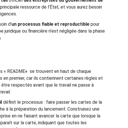
tail
officiel
des
entreprises
du gouvernement de
a principale ressource de l’État, et vous aurez besoin
xigences.
oin d’
un processus fiable et reproductible
pour
 juridique ou financière n’est négligée dans la phase
.
ts « README
«
se trouvent en haut de chaque
rs en premier, car ils contiennent certaines règles et
t être respectés avant que le travail ne passe à
avail.
l
définit le processus : faire passer les cartes de la
he à la préparation du lancement. Construisez une
prise en ne faisant avancer la carte que lorsque la
araît sur la carte, indiquant que toutes les