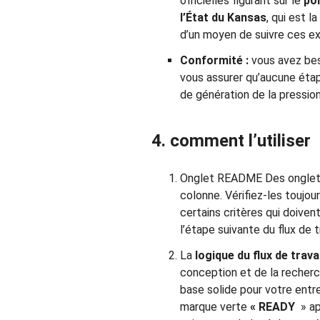
officielles figurant sur le
por
l’État du Kansas
, qui est l
d’un moyen de suivre ces e
Conformité :
vous avez bes
vous assurer qu’aucune étape
de génération de la pression
4. comment l’utiliser
Onglet README Des ongle
colonne. Vérifiez-les toujou
certains critères qui doiven
l’étape suivante du flux de tr
La
logique du flux de travai
conception et de la recherc
base solide pour votre entre
marque verte
« READY
» app