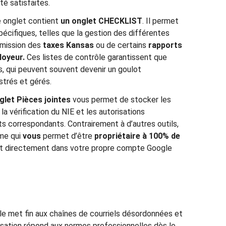
té satisfaites.
 onglet contient
un onglet CHECKLIST
. Il permet
écifiques, telles que la gestion des différentes
umission des
taxes Kansas
ou de certains
rapports
loyeur.
Ces listes de contrôle garantissent que
s, qui peuvent souvent devenir un goulot
strés et gérés.
glet Pièces jointes
vous permet de stocker les
a vérification du NIE et les autorisations
s correspondants. Contrairement à d’autres outils,
rme qui
vous
permet d’être
propriétaire à 100% de
nt directement dans votre propre compte Google
le met fin aux chaînes de courriels désordonnées et
isation répond aux normes professionnelles dès le