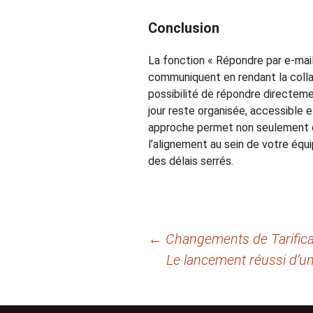
Conclusion
La fonction « Répondre par e-mail
communiquent en rendant la collab
possibilité de répondre directem
jour reste organisée, accessible e
approche permet non seulement de
l’alignement au sein de votre équ
des délais serrés.
Navigation
←
Changements de Tarifica
Le lancement réussi d’un 
des
articles