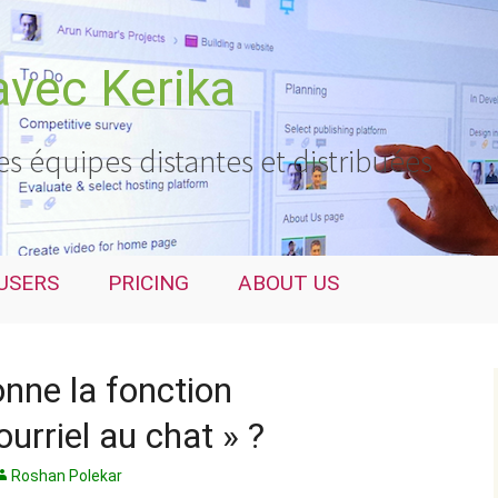
avec Kerika
es équipes distantes et distribuées
USERS
PRICING
ABOUT US
nne la fonction
urriel au chat » ?
Roshan Polekar