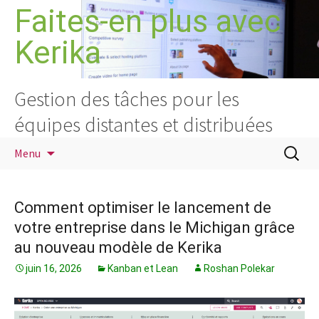
Aller
Faites-en plus avec
au
Kerika
contenu
Gestion des tâches pour les
équipes distantes et distribuées
Recherc
Menu
Comment optimiser le lancement de
votre entreprise dans le Michigan grâce
au nouveau modèle de Kerika
juin 16, 2026
Kanban et Lean
Roshan Polekar