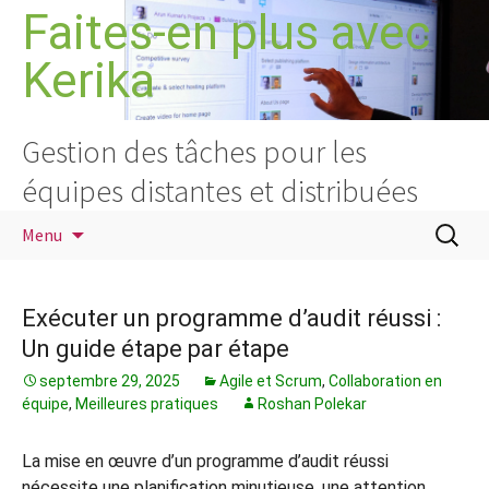
Aller
Faites-en plus avec
au
Kerika
contenu
Gestion des tâches pour les
équipes distantes et distribuées
Recherc
Menu
Exécuter un programme d’audit réussi :
Un guide étape par étape
septembre 29, 2025
Agile et Scrum
,
Collaboration en
équipe
,
Meilleures pratiques
Roshan Polekar
La mise en œuvre d’un programme d’audit réussi
nécessite une planification minutieuse, une attention