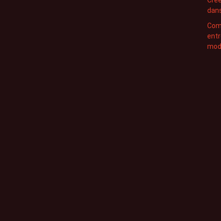
dans
Com
entr
modè