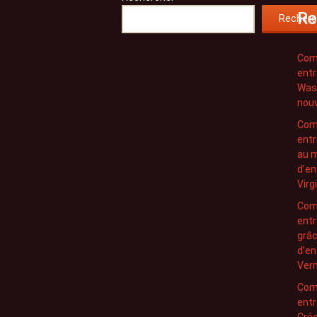
Re
Recherc
Com
entr
Was
nouv
Com
entr
au m
d’en
Virg
Com
entr
grâc
d’en
Ver
Com
entr
Crée