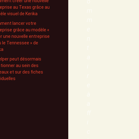
o
ment créer une nouvelle
eprise au Texas grâce au
m
le visuel de Kerika
m
ment lancer votre
e
eprise grâce au modèle «
r une nouvelle entreprise
n
 le Tennessee » de
t
ka
a
elper peut désormais
i
tionner au sein des
eaux et sur des fiches
r
viduelles
e
à
a
ff
i
c