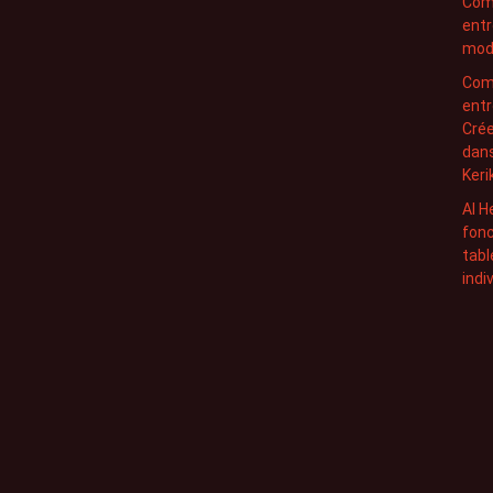
Com
entr
modè
Com
entr
Crée
dans
Keri
AI H
fonc
tabl
indi