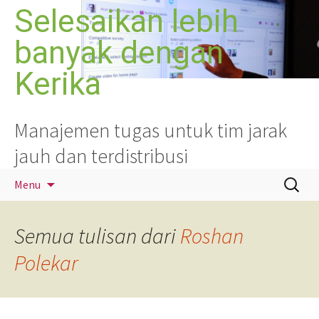
Langsung
Selesaikan lebih
ke
banyak dengan
isi
Kerika
Manajemen tugas untuk tim jarak
jauh dan terdistribusi
Cari
Menu
untuk:
Semua tulisan dari
Roshan
Polekar