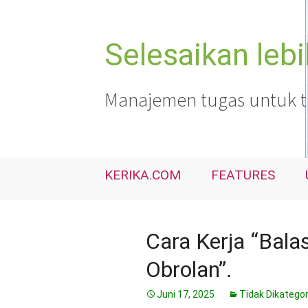
Langsung
ke
isi
Selesaikan leb
Manajemen tugas untuk tim
KERIKA.COM
FEATURES
Cara Kerja “Bala
Obrolan”.
Juni 17, 2025
Tidak Dikatego