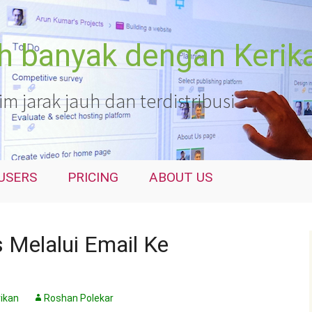
ih banyak dengan Kerik
 jarak jauh dan terdistribusi
USERS
PRICING
ABOUT US
s Melalui Email Ke
rikan
Roshan Polekar