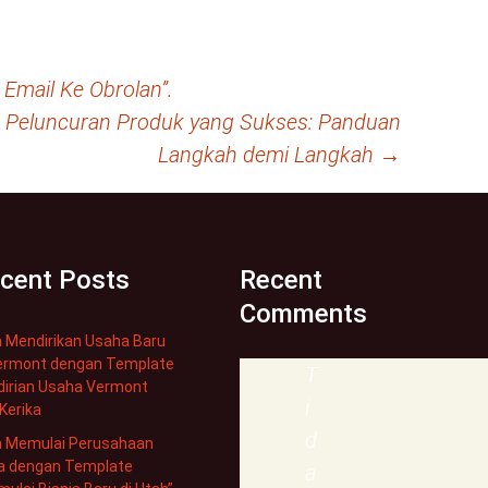
 Email Ke Obrolan”.
Peluncuran Produk yang Sukses: Panduan
Langkah demi Langkah
→
cent Posts
Recent
Comments
 Mendirikan Usaha Baru
Vermont dengan Template
T
dirian Usaha Vermont
i
 Kerika
d
a Memulai Perusahaan
a dengan Template
a