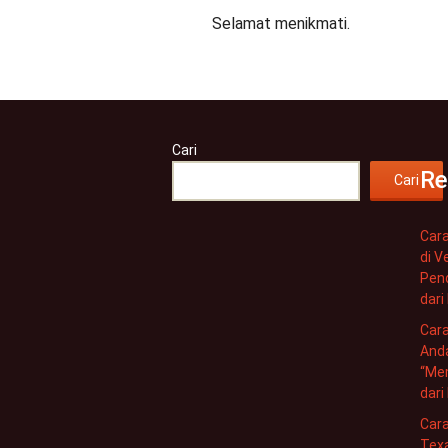
Selamat menikmati.
Cari
Re
Cari
Cara
di 
Pen
dari
Car
And
“Mem
dari
Cara
Tex