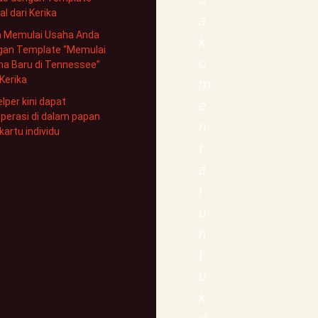
al dari Kerika
a
a Memulai Usaha Anda
k
gan Template “Memulai
o
ha Baru di Tennessee”
 Kerika
m
elper kini dapat
e
perasi di dalam papan
n
kartu individu
t
a
r
u
n
t
u
k