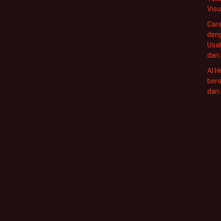
Visu
Car
den
Usa
dari
AI H
bero
dan 