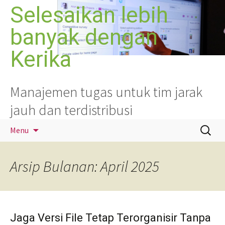
Langsung
Selesaikan lebih
ke
banyak dengan
isi
Kerika
Manajemen tugas untuk tim jarak
jauh dan terdistribusi
Cari
Menu
untuk:
Arsip Bulanan: April 2025
Jaga Versi File Tetap Terorganisir Tanpa