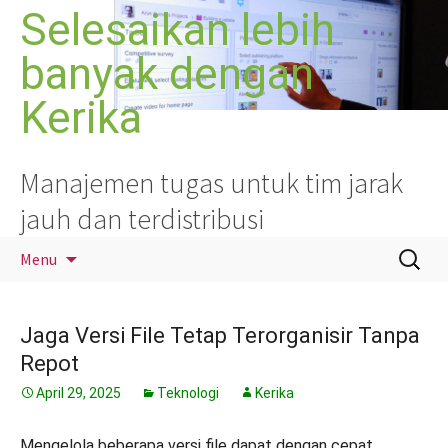
Langsung
Selesaikan lebih
ke
banyak dengan
isi
Kerika
Manajemen tugas untuk tim jarak
jauh dan terdistribusi
Cari
Menu
untuk:
Jaga Versi File Tetap Terorganisir Tanpa
Repot
April 29, 2025
Teknologi
Kerika
Mengelola beberapa versi file dapat dengan cepat