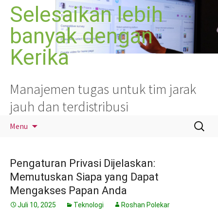
Langsung
Selesaikan lebih
ke
banyak dengan
isi
Kerika
Manajemen tugas untuk tim jarak
jauh dan terdistribusi
Cari
Menu
untuk:
Pengaturan Privasi Dijelaskan:
Memutuskan Siapa yang Dapat
Mengakses Papan Anda
Juli 10, 2025
Teknologi
Roshan Polekar