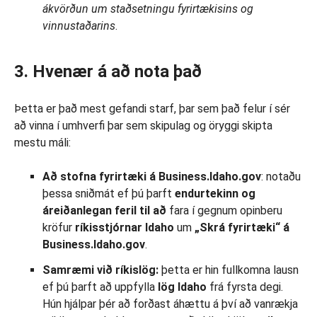
ákvörðun um staðsetningu fyrirtækisins og
vinnustaðarins
.
3. Hvenær á að nota það
Þetta er það mest gefandi starf, þar sem það felur í sér
að vinna í umhverfi þar sem skipulag og öryggi skipta
mestu máli:
Að stofna fyrirtæki
á Business.Idaho.gov
: notaðu
þessa sniðmát ef þú þarft
endurtekinn og
áreiðanlegan feril til að
fara í gegnum opinberu
kröfur
ríkisstjórnar Idaho
um
„Skrá fyrirtæki“
á
Business.Idaho.gov
.
Samræmi við ríkislög:
þetta er hin fullkomna lausn
ef þú þarft að uppfylla
lög Idaho
frá fyrsta degi.
Hún hjálpar þér að forðast áhættu á því að vanrækja