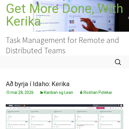
Hoppa
Get More Done, With
yfir
Kerika
í
efni
Task Management for Remote and
Distributed Teams
Leita
að:
Að byrja í Idaho: Kerika
maí 28, 2026
Kanban og Lean
Roshan Polekar