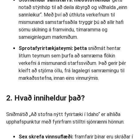
notað stýrihóp til að deila ábyrgð og viðhalda „einn
sannleikur“. Með því að úthluta verkefnum til
mismunandi samstarfsaðila tryggir þú að allir hafi
sömu skilning á framvindu, tímaramma og
sameiginlegum markmiðum.
Sprotafyrirtækjateymi: þetta
sniðmát hentar
litlum teymum sem þurfa að samræma flókin
verkefni á mismunandi starfssviðum. Það gerir þér
kleift að stjórna öllu, frá lagalegri samræmingu til
markaðsstefna, innan eins vinnurýmis.
2. Hvað inniheldur það?
Sniðmátið „Að stofna nýtt fyrirtæki í Idaho“ er alhliða
upphafspunktur með fyrirfram stilltri sjónrænni hönnun:
Sex skrefa vinnsuflæði:
framfarir þínar eru skráðar í