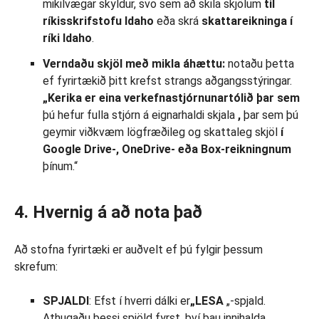
mikilvægar skyldur, svo sem að skila skjölum
til
ríkisskrifstofu
Idaho
eða skrá
skattareikninga
í
ríki Idaho
.
Verndaðu skjöl með mikla áhættu:
notaðu þetta
ef fyrirtækið þitt krefst strangs aðgangsstýringar.
„Kerika er eina verkefnastjórnunartólið þar sem
þú hefur fulla stjórn á eignarhaldi skjala
,
þar sem þú
geymir viðkvæm lögfræðileg og skattaleg skjöl
í
Google Drive-, OneDrive- eða Box-reikningnum
þínum.“
4. Hvernig á að nota það
Að stofna fyrirtæki er auðvelt ef þú fylgir þessum
skrefum:
SPJALDI
: Efst í hverri dálki er
„LESA
„-spjald.
Athugaðu þessi spjöld fyrst, því þau innihalda