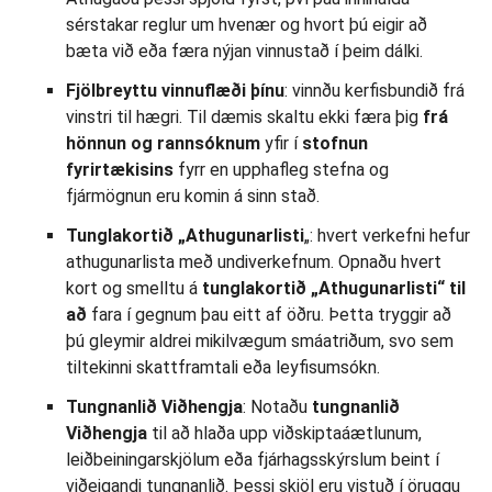
sérstakar reglur um hvenær og hvort þú eigir að
bæta við eða færa nýjan vinnustað í þeim dálki.
Fjölbreyttu vinnuflæði þínu
: vinnðu kerfisbundið frá
vinstri til hægri. Til dæmis skaltu ekki færa þig
frá
hönnun og rannsóknum
yfir í
stofnun
fyrirtækisins
fyrr en upphafleg stefna og
fjármögnun eru komin á sinn stað.
Tunglakortið „Athugunarlisti
„: hvert verkefni hefur
athugunarlista með undiverkefnum. Opnaðu hvert
kort og smelltu á
tunglakortið „Athugunarlisti“ til
að
fara í gegnum þau eitt af öðru. Þetta tryggir að
þú gleymir aldrei mikilvægum smáatriðum, svo sem
tiltekinni skattframtali eða leyfisumsókn.
Tungnanlið Viðhengja
: Notaðu
tungnanlið
Viðhengja
til að hlaða upp viðskiptaáætlunum,
leiðbeiningarskjölum eða fjárhagsskýrslum beint í
viðeigandi tungnanlið. Þessi skjöl eru vistuð í öruggu