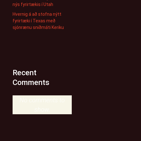
nýs fyrirtækis í Utah
Hvernig á að stofna nýtt
fyrirtæki í Texas með
sjónrænu sniðmáti Keriku
Recent
Comments
No comments to
show.