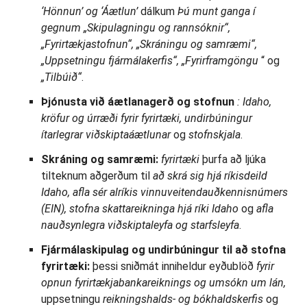
‘Hönnun’ og ‘Áætlun’
dálkum
Þú munt ganga í
gegnum „Skipulagningu og rannsóknir“,
„Fyrirtækjastofnun“, „Skráningu og
samræmi“,
„Uppsetningu fjármálakerfis“, „Fyrirframgöngu
“ og
„Tilbúið“
.
Þjónusta við áætlanagerð og stofnun
: Idaho,
kröfur og úrræði fyrir fyrirtæki,
undirbúningur
ítarlegrar viðskiptaáætlunar
og
stofnskjala
.
Skráning og samræmi:
fyrirtæki
þurfa að ljúka
tilteknum aðgerðum til
að skrá sig hjá ríkisdeild
Idaho, afla sér alríkis vinnuveitendauðkennisnúmers
(EIN), stofna skattareikninga hjá ríki Idaho
og
afla
nauðsynlegra viðskiptaleyfa og starfsleyfa
.
Fjármálaskipulag og undirbúningur til að stofna
fyrirtæki:
þessi sniðmát inniheldur eyðublöð
fyrir
opnun fyrirtækjabankareiknings og umsókn um lán,
uppsetningu
reikningshalds- og bókhaldskerfis
og