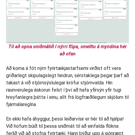
Til að opna sniðmátið í nýrri flipa, smelltu á myndina hér
að ofan
Að koma á fót nýrri fyrirtækjastarfsemi virðist oft vera
gríðarlegt skipulagslegt hindrun, sérstaklega þegar þarf að
takast á við stjórnsýslulegar kröfur stjórnvalda. Hin
raunverulega áskorun felst í því að hafa yfirsýn yfir tugi
hreyfanlegra þátta í einu, allt frá lögfræðilegum skjölum til
fjármálareglna.
En ekki hafa áhyggjur, þessi leiðarvísir er hér til að hjálpa!
Við höfum búið til þessa sniðmát til að einfalda flókna
ferlið við að stofna fyrirtæki. Hann býður upp á sjónrænt