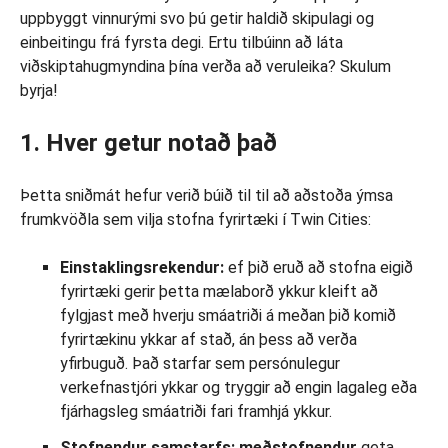
uppbyggt vinnurými svo þú getir haldið skipulagi og
einbeitingu frá fyrsta degi. Ertu tilbúinn að láta
viðskiptahugmyndina þína verða að veruleika? Skulum
byrja!
1. Hver getur notað það
Þetta sniðmát hefur verið búið til til að aðstoða ýmsa
frumkvöðla sem vilja stofna fyrirtæki í Twin Cities:
Einstaklingsrekendur:
ef þið eruð að stofna eigið
fyrirtæki gerir þetta mælaborð ykkur kleift að
fylgjast með hverju smáatriði á meðan þið komið
fyrirtækinu ykkar af stað, án þess að verða
yfirbuguð. Það starfar sem persónulegur
verkefnastjóri ykkar og tryggir að engin lagaleg eða
fjárhagsleg smáatriði fari framhjá ykkur.
Stofnendur samstarfs: meðstofnendur
geta