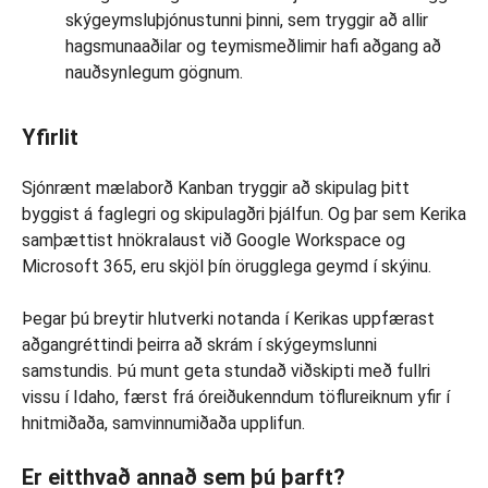
skýgeymsluþjónustunni þinni, sem tryggir að allir
hagsmunaaðilar og teymismeðlimir hafi aðgang að
nauðsynlegum gögnum.
Yfirlit
Sjónrænt mælaborð Kanban tryggir að skipulag þitt
byggist á faglegri og skipulagðri þjálfun. Og þar sem Kerika
samþættist hnökralaust við Google Workspace og
Microsoft 365, eru skjöl þín örugglega geymd í skýinu.
Þegar þú breytir hlutverki notanda í Kerikas uppfærast
aðgangréttindi þeirra að skrám í skýgeymslunni
samstundis. Þú munt geta stundað viðskipti með fullri
vissu í Idaho, færst frá óreiðukenndum töflureiknum yfir í
hnitmiðaða, samvinnumiðaða upplifun.
Er eitthvað annað sem þú þarft?