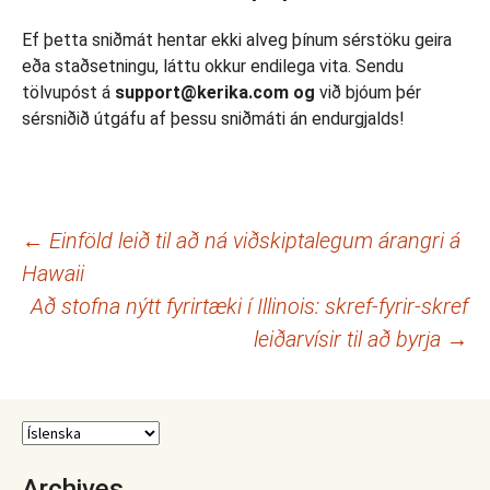
Ef þetta sniðmát hentar ekki alveg þínum sérstöku geira
eða staðsetningu, láttu okkur endilega vita. Sendu
tölvupóst á
support@kerika.com og
við bjóum þér
sérsniðið útgáfu af þessu sniðmáti án endurgjalds!
Leiðarkerfi
←
Einföld leið til að ná viðskiptalegum árangri á
Hawaii
færslna
Að stofna nýtt fyrirtæki í Illinois: skref-fyrir-skref
leiðarvísir til að byrja
→
Archives