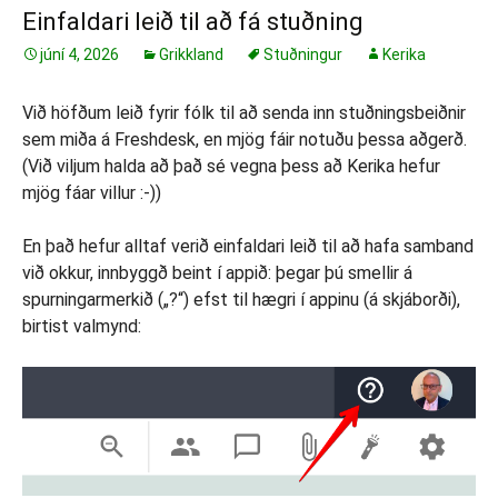
Einfaldari leið til að fá stuðning
júní 4, 2026
Grikkland
Stuðningur
Kerika
Við höfðum leið fyrir fólk til að senda inn stuðningsbeiðnir
sem miða á Freshdesk, en mjög fáir notuðu þessa aðgerð.
(Við viljum halda að það sé vegna þess að Kerika hefur
mjög fáar villur :-))
En það hefur alltaf verið einfaldari leið til að hafa samband
við okkur, innbyggð beint í appið: þegar þú smellir á
spurningarmerkið („?“) efst til hægri í appinu (á skjáborði),
birtist valmynd: