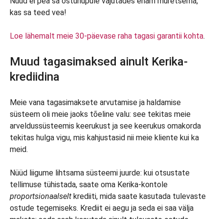
Nüüd ei pea sa ostunupule vajutades enam muretsema,
kas sa teed vea!
Loe lähemalt meie 30-päevase raha tagasi garantii kohta
.
Muud tagasimaksed ainult Kerika-
krediidina
Meie vana tagasimaksete arvutamise ja haldamise
süsteem oli meie jaoks tõeline valu: see tekitas meie
arveldussüsteemis keerukust ja see keerukus omakorda
tekitas hulga vigu, mis kahjustasid nii meie kliente kui ka
meid.
Nüüd liigume lihtsama süsteemi juurde: kui otsustate
tellimuse tühistada, saate oma Kerika-kontole
proportsionaalselt
krediiti, mida saate kasutada tulevaste
ostude tegemiseks. Krediit ei aegu ja seda ei saa välja