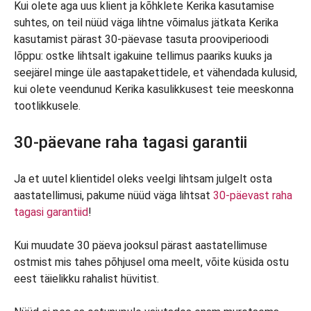
Kui olete aga uus klient ja kõhklete Kerika kasutamise
suhtes, on teil nüüd väga lihtne võimalus jätkata Kerika
kasutamist pärast 30-päevase tasuta prooviperioodi
lõppu: ostke lihtsalt igakuine tellimus paariks kuuks ja
seejärel minge üle aastapakettidele, et vähendada kulusid,
kui olete veendunud Kerika kasulikkusest teie meeskonna
tootlikkusele.
30-päevane raha tagasi garantii
Ja et uutel klientidel oleks veelgi lihtsam julgelt osta
aastatellimusi, pakume nüüd väga lihtsat
30-päevast raha
tagasi garantiid
!
Kui muudate 30 päeva jooksul pärast aastatellimuse
ostmist mis tahes põhjusel oma meelt, võite küsida ostu
eest täielikku rahalist hüvitist.