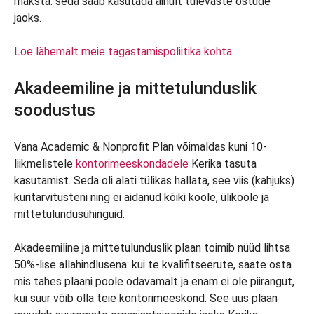
maksta: seda saab kasutada ainult tulevaste ostude
jaoks.
Loe lähemalt meie tagastamispoliitika kohta.
Akadeemiline ja mittetulunduslik
soodustus
Vana Academic & Nonprofit Plan võimaldas kuni 10-
liikmelistele
kontorimeeskondadele
Kerika tasuta
kasutamist. Seda oli alati tülikas hallata, see viis (kahjuks)
kuritarvitusteni ning ei aidanud kõiki koole, ülikoole ja
mittetulundusühinguid.
Akadeemiline ja mittetulunduslik plaan toimib nüüd lihtsa
50%-lise allahindlusena: kui te kvalifitseerute, saate osta
mis tahes plaani poole odavamalt ja enam ei ole piirangut,
kui suur võib olla teie kontorimeeskond. See uus plaan