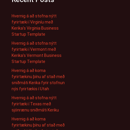
Hvernig á að stofna nýtt
fyrirtæki í Virginíu með
Kerika’s Virginia Business
Startup Template
Hvernig á að stofna nýtt
fyrirtæki í Vermont með
Kerika’s Vermont Business
Startup Template
Hvernig á að koma
fyrirtækinu þínu af stað með
sniðmáti Kerika fyrir stofnun
nýs fyrirtækis í Utah
Hvernig á að stofna nýtt
fyrirtæki í Texas með
sjónrænu sniðmáti Keriku
Hvernig á að koma
fyrirtækinu þínu af stað með