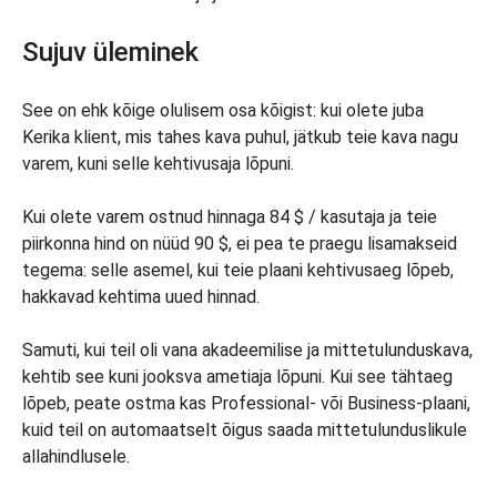
Sujuv üleminek
See on ehk kõige olulisem osa kõigist: kui olete juba
Kerika klient, mis tahes kava puhul, jätkub teie kava nagu
varem, kuni selle kehtivusaja lõpuni.
Kui olete varem ostnud hinnaga 84 $ / kasutaja ja teie
piirkonna hind on nüüd 90 $, ei pea te praegu lisamakseid
tegema: selle asemel, kui teie plaani kehtivusaeg lõpeb,
hakkavad kehtima uued hinnad.
Samuti, kui teil oli vana akadeemilise ja mittetulunduskava,
kehtib see kuni jooksva ametiaja lõpuni. Kui see tähtaeg
lõpeb, peate ostma kas Professional- või Business-plaani,
kuid teil on automaatselt õigus saada mittetulunduslikule
allahindlusele.