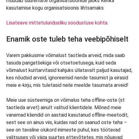
muudab suuremate organisatsioonide jaoks Kerika
kasutamise kogu organisatsioonis lihtsamaks.
Lisateave mittetulundusliku soodustuse kohta.
Enamik oste tuleb teha veebipõhiselt
Varem pakkusime võimalust taotleda arveid, mida saab
tasuda pangatšekiga või otsetoetusega, kuid seda
võimalust kuritarvitasid kahjuks üllatavalt paljud kasutajad,
kes nõudsid arveid, ignoreerisid nende tasumist ja eirasid
meie e-kirju, mis tuletasid neile meelde tasumata arveid!
Meie uue süsteemiga on võimalus teha offline-oste (st
taotleda arvet) ainult valitud klientidele. Mõned meie
vanemad kliendid on aastaid kasutanud offline-meetodit,
sest see on ainus viis, kuidas nad on saanud oste teha –
see on tavaline olukord inimeste puhul, kes töötavad
valitsuses või väga suurtes ettevõtetes, mis nõuavad