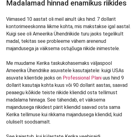
Madalamad hinnad enamikus riikides
Viimased 10 aastat oli meil ainult üks hind: 7 dollarit
kontorimeeskonna liikme kohta, mis makstakse igal aastal.
Kuigi see oli Ameerika Ühendriikide turu jaoks tegelikult
madal, tekitas see probleeme vähem arenenud
majandusega ja väiksema ostujõuga riikide inimestele.
Me muudame Kerika taskukohasemaks väljaspool
Ameerika Ühendriike asuvatele kasutajatele: kuigi USAs
asuvate klientide jaoks on
Professional Plani
uus hind 9
dollarit kasutaja kohta kuus või 90 dollarit aastas, saavad
peaaegu kõikide teiste riikide kliendid osta tellimust
madalama hinnaga. See tähendab, et väiksema
majandusega riikidest pärit kliendid saavad osta sama
Kerika tellimuse kui rikkama majandusega kliendid, kuid
oluliselt soodsamalt.
See kajastub, kui külastate Kerika veebisaidi