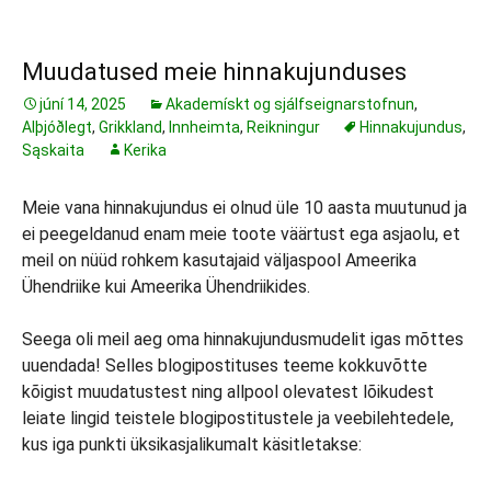
Muudatused meie hinnakujunduses
júní 14, 2025
Akademískt og sjálfseignarstofnun
,
Alþjóðlegt
,
Grikkland
,
Innheimta
,
Reikningur
Hinnakujundus
,
Sąskaita
Kerika
Meie vana hinnakujundus ei olnud üle 10 aasta muutunud ja
ei peegeldanud enam meie toote väärtust ega asjaolu, et
meil on nüüd rohkem kasutajaid väljaspool Ameerika
Ühendriike kui Ameerika Ühendriikides.
Seega oli meil aeg oma hinnakujundusmudelit igas mõttes
uuendada! Selles blogipostituses teeme kokkuvõtte
kõigist muudatustest ning allpool olevatest lõikudest
leiate lingid teistele blogipostitustele ja veebilehtedele,
kus iga punkti üksikasjalikumalt käsitletakse: