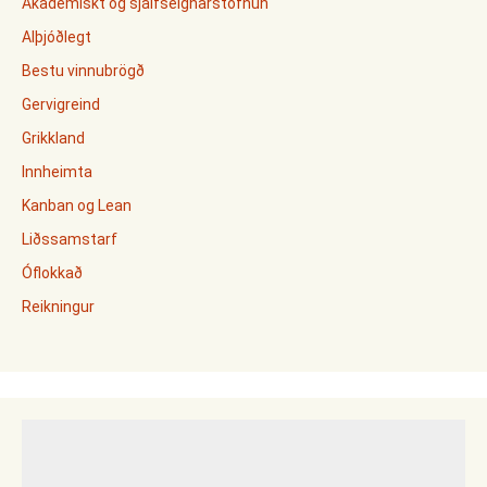
Akademískt og sjálfseignarstofnun
Alþjóðlegt
Bestu vinnubrögð
Gervigreind
Grikkland
Innheimta
Kanban og Lean
Liðssamstarf
Óflokkað
Reikningur