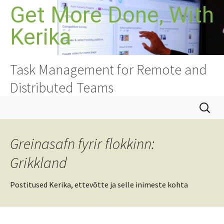
Hoppa
Get More Done, With
yfir
Kerika
í
efni
Task Management for Remote and
Distributed Teams
Leita
að:
Greinasafn fyrir flokkinn:
Grikkland
Postitused Kerika, ettevõtte ja selle inimeste kohta