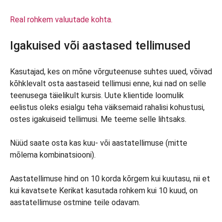
Real rohkem valuutade kohta.
Igakuised või aastased tellimused
Kasutajad, kes on mõne võrguteenuse suhtes uued, võivad
kõhklevalt osta aastaseid tellimusi enne, kui nad on selle
teenusega täielikult kursis. Uute klientide loomulik
eelistus oleks esialgu teha väiksemaid rahalisi kohustusi,
ostes igakuiseid tellimusi. Me teeme selle lihtsaks.
Nüüd saate osta kas kuu- või aastatellimuse (mitte
mõlema kombinatsiooni).
Aastatellimuse hind on 10 korda kõrgem kui kuutasu, nii et
kui kavatsete Kerikat kasutada rohkem kui 10 kuud, on
aastatellimuse ostmine teile odavam.