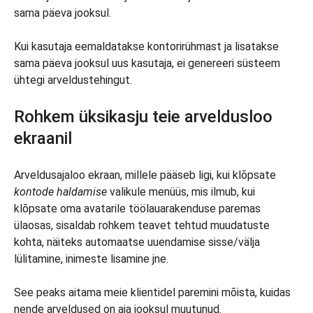
sama päeva jooksul.
Kui kasutaja eemaldatakse kontorirühmast ja lisatakse
sama päeva jooksul uus kasutaja, ei genereeri süsteem
ühtegi arveldustehingut.
Rohkem üksikasju teie arveldusloo
ekraanil
Arveldusajaloo ekraan, millele pääseb ligi, kui klõpsate
kontode haldamise
valikule menüüs, mis ilmub, kui
klõpsate oma avatarile töölauarakenduse paremas
ülaosas, sisaldab rohkem teavet tehtud muudatuste
kohta, näiteks automaatse uuendamise sisse/välja
lülitamine, inimeste lisamine jne.
See peaks aitama meie klientidel paremini mõista, kuidas
nende arveldused on aja jooksul muutunud.