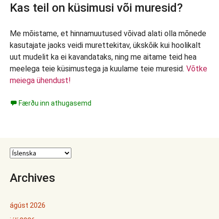
Kas teil on küsimusi või muresid?
Me mõistame, et hinnamuutused võivad alati olla mõnede
kasutajate jaoks veidi murettekitav, ükskõik kui hoolikalt
uut mudelit ka ei kavandataks, ning me aitame teid hea
meelega teie küsimustega ja kuulame teie muresid.
Võtke
meiega ühendust!
Færðu inn athugasemd
Archives
ágúst 2026