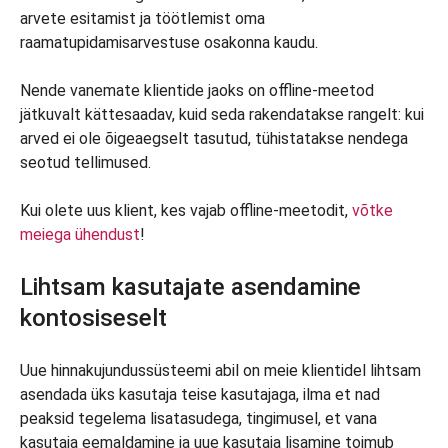
arvete esitamist ja töötlemist oma
raamatupidamisarvestuse osakonna kaudu.
Nende vanemate klientide jaoks on offline-meetod
jätkuvalt kättesaadav, kuid seda rakendatakse rangelt: kui
arved ei ole õigeaegselt tasutud, tühistatakse nendega
seotud tellimused.
Kui olete uus klient, kes vajab offline-meetodit,
võtke
meiega ühendust
!
Lihtsam kasutajate asendamine
kontosiseselt
Uue hinnakujundussüsteemi abil on meie klientidel lihtsam
asendada üks kasutaja teise kasutajaga, ilma et nad
peaksid tegelema lisatasudega, tingimusel, et vana
kasutaja eemaldamine ja uue kasutaja lisamine toimub