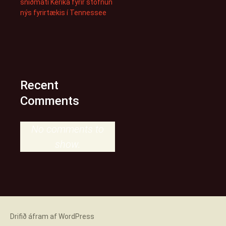
sniðmáti Kerika fyrir stofnun
nýs fyrirtækis í Tennessee
Recent
Comments
No comments to
show.
Drifið áfram af WordPress