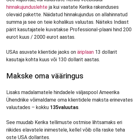
hinnakujunduslehte
ja kui vaatate Kerika rakenduses
olevaid pakette. Näidatud hinnakujundus on allahinnatud
summa ja see on teie kohalikus valuutas. Näiteks Indiast
pärit kasutajatele kuvatakse Professional-plaani hind 200
eurot kuus / 2000 eurot aastas.
USAs asuvate klientide jaoks on
äriplaan
13 dollarit
kasutaja kohta kuus või 130 dollarit aastas.
Makske oma vääringus
Lisaks madalamatele hindadele väljaspool Ameerika
Ühendriike võimaldame oma klientidele maksta erinevates
valuutades – kokku
135
valuutas
.
See muudab Kerika tellimuste ostmise lihtsamaks eri
riikides elavatele inimestele, kellel võib olla raske teha
oste USA dollarites.