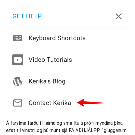
Á farsíma farðu í Heima og smelltu á prófílmyndina þína
efst til vinstri, og þú munt sjá FÁ AÐHJÁLPP í glugganum