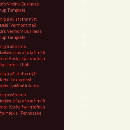
N
ka’s Virginia Business
o
rtup Template
c
nig á að stofna nýtt
rtæki í Vermont með
o
ka’s Vermont Business
m
rtup Template
m
nig á að koma
e
rtækinu þínu af stað með
máti Kerika fyrir stofnun
n
fyrirtækis í Utah
t
nig á að stofna nýtt
s
rtæki í Texas með
rænu sniðmáti Keriku
t
nig á að koma
o
rtækinu þínu af stað með
s
máti Kerika fyrir stofnun
h
fyrirtækis í Tennessee
o