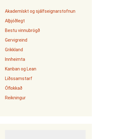
Akademískt og sjálfseignarstofnun
Alþjóðlegt
Bestu vinnubrögð
Gervigreind
Grikkland
Innheimta
Kanban og Lean
Liðssamstarf
Óflokkað
Reikningur