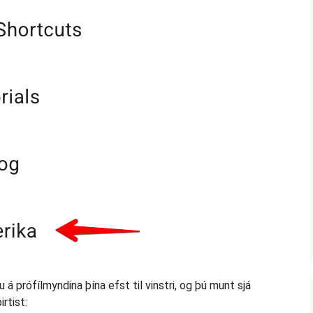
 á prófílmyndina þína efst til vinstri, og þú munt sjá
rtist: