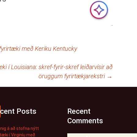
 fyrirtæki með Keriku Kentucky
ki í Louisiana: skref-fyrir-skref leiðarvísir að
öruggum fyrirtækjarekstri
→
cent Posts
Recent
Comments
nig á að stofna nýtt
rtæki í Virginíu með