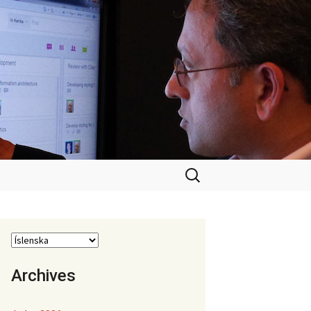
Leita
að:
Archives