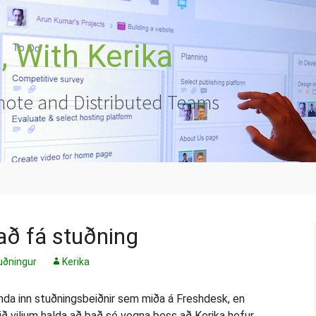
 With Kerika
ote and Distributed Teams
l að fá stuðning
uðningur
Kerika
senda inn stuðningsbeiðnir sem miða á Freshdesk, en
ið viljum halda að það sé vegna þess að Kerika hefur