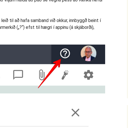
i leið til að hafa samband við okkur, innbyggð beint í
merkið („?“) efst til hægri í appinu (á skjáborði),