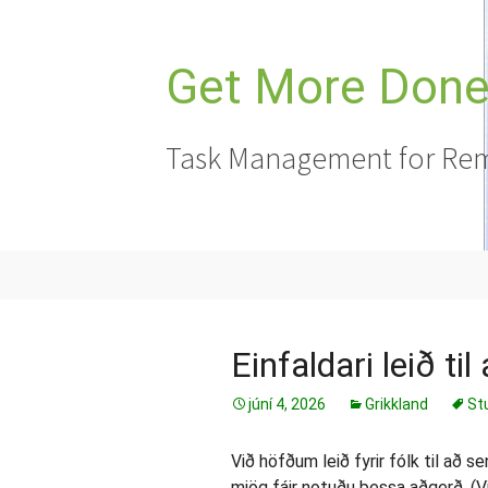
Hoppa
yfir
í
Get More Done,
efni
Task Management for Rem
Einfaldari leið ti
júní 4, 2026
Grikkland
St
Við höfðum leið fyrir fólk til að 
mjög fáir notuðu þessa aðgerð. (V