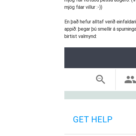
mjög fáar villur :-))
En það hefur alltaf verið einfaldar
appið: þegar þú smellir á spurningar
birtist valmynd: