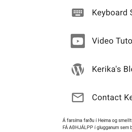
Á farsíma farðu í Heima og smelltu
FÁ AÐHJÁLPP í glugganum sem bi