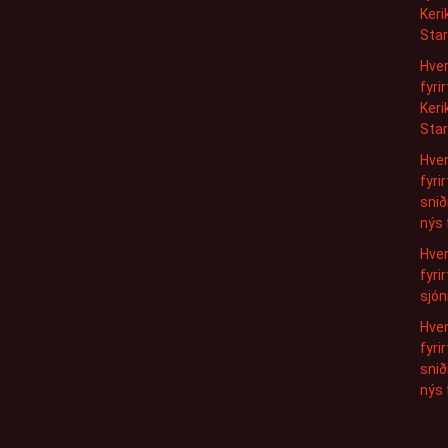
Keri
Sta
Hver
fyri
Keri
Sta
Hver
fyri
snið
nýs 
Hver
fyri
sjón
Hver
fyri
snið
nýs 