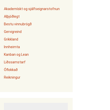
Akademískt og sjálfseignarstofnun
Alþjóðlegt
Bestu vinnubrögð
Gervigreind
Grikkland
Innheimta
Kanban og Lean
Liðssamstarf
Óflokkað
Reikningur