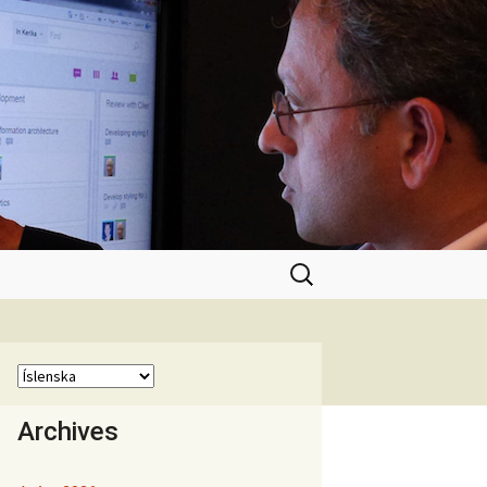
Leita
að:
Archives