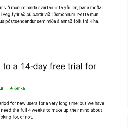
: við munum halda svartan lista yfir lén, þar á meðal
í veg fyrir að þú bætir við liðsmönnum. Þetta mun
 ruslpóstsendendur sem miða á annað fólk frá Kína.
to a 14-day free trial for
ur
Kerika
eriod for new users for a very long time, but we have
y need the full 4 weeks to make up their mind about
oking for, or not.