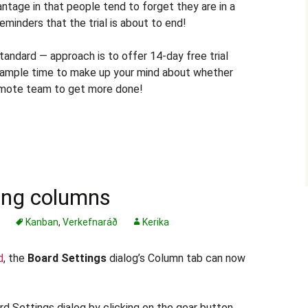
vantage in that people tend to forget they are in a
 reminders that the trial is about to end!
tandard — approach is to offer 14-day free trial
 ample time to make up your mind about whether
remote team to get more done!
ing columns
ð
Kanban
,
Verkefnaráð
Kerika
d
, the
Board Settings
dialog’s Column tab can now
rd Settings dialog by clicking on the gear button