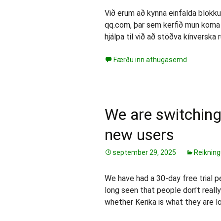
Við erum að kynna einfalda blokkun
qq.com, þar sem kerfið mun koma 
hjálpa til við að stöðva kínverska
Færðu inn athugasemd
We are switching 
new users
september 29, 2025
Reikning
We have had a 30-day free trial p
long seen that people don’t reall
whether Kerika is what they are lo