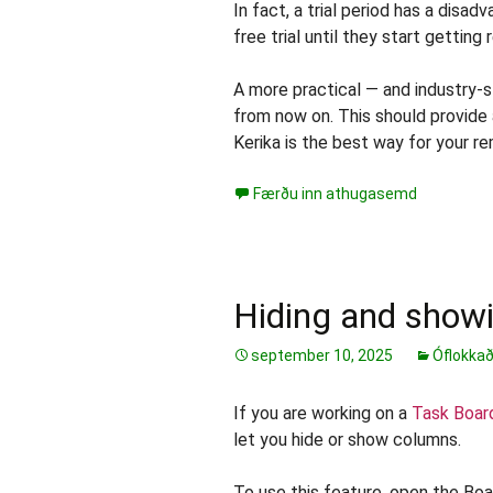
In fact, a trial period has a disad
free trial until they start getting
A more practical — and industry-s
from now on. This should provide
Kerika is the best way for your 
Færðu inn athugasemd
Hiding and show
september 10, 2025
Óflokka
If you are working on a
Task Boar
let you hide or show columns.
To use this feature, open the Boa