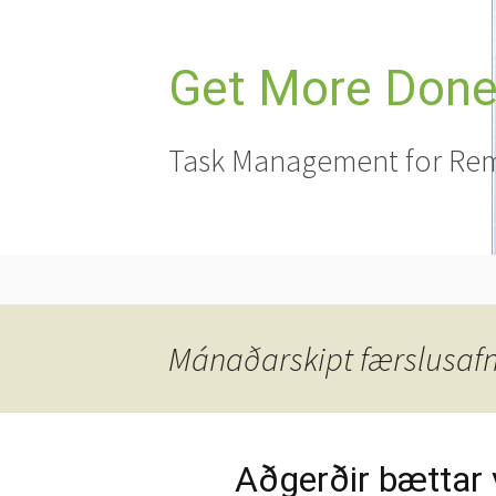
Hoppa
yfir
í
Get More Done,
efni
Task Management for Rem
Mánaðarskipt færslusafn 
Aðgerðir bættar vi