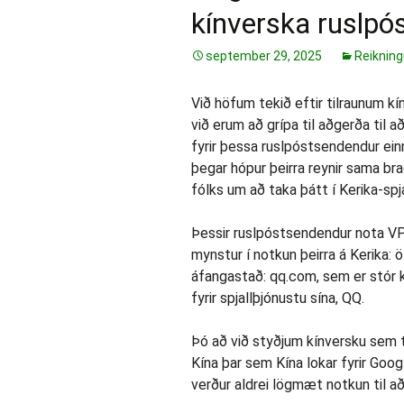
kínverska ruslpó
september 29, 2025
Reikning
Við höfum tekið eftir tilraunum kí
við erum að grípa til aðgerða til
fyrir þessa ruslpóstsendendur einn
þegar hópur þeirra reynir sama bra
fólks um að taka þátt í Kerika-sp
Þessir ruslpóstsendendur nota VPN
mynstur í notkun þeirra á Kerika: 
áfangastað: qq.com, sem er stór k
fyrir spjallþjónustu sína, QQ.
Þó að við styðjum kínversku sem 
Kína þar sem Kína lokar fyrir Goo
verður aldrei lögmæt notkun til að