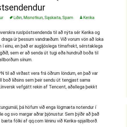
stsendendur
ur
Liðin
,
Misnotkun
,
Sąskaita
,
Spam
Kerika
nverskra ruslpóstsendenda til að nýta sér Kerika og
 að draga úr þessum vandræðum. Við vorum vön að loka
 í einu, en það er augljóslega tímafrekt, sérstaklega
gðið, sem er að senda út tugi eða hundruð boða til
jallborðum sínum.
 til að virðast vera frá öðrum löndum, en það var
öll boð liðsins sem þeir sendu út tengjast sama
ínversk vefgátt rekin af Tencent, aðallega þekkt
tungumál, þá höfum við enga lögmæta notendur í
gle og svo margar aðrar þjónustur. Sem þýðir að það
 bæta fólki af qq.com léninu við Kerika-spjallborð.