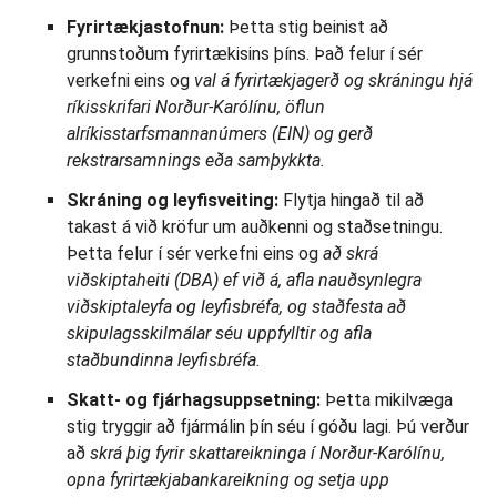
Fyrirtækjastofnun:
Þetta stig beinist að
grunnstoðum fyrirtækisins þíns. Það felur í sér
verkefni eins og
val á fyrirtækjagerð og skráningu hjá
ríkisskrifari Norður-Karólínu, öflun
alríkisstarfsmannanúmers (EIN) og gerð
rekstrarsamnings eða samþykkta.
Skráning og leyfisveiting:
Flytja hingað til að
takast á við kröfur um auðkenni og staðsetningu.
Þetta felur í sér verkefni eins og
að skrá
viðskiptaheiti (DBA) ef við á, afla nauðsynlegra
viðskiptaleyfa og leyfisbréfa, og staðfesta að
skipulagsskilmálar séu uppfylltir og afla
staðbundinna leyfisbréfa.
Skatt- og fjárhagsuppsetning:
Þetta mikilvæga
stig tryggir að fjármálin þín séu í góðu lagi. Þú verður
að
skrá þig fyrir skattareikninga í Norður-Karólínu,
opna fyrirtækjabankareikning og setja upp