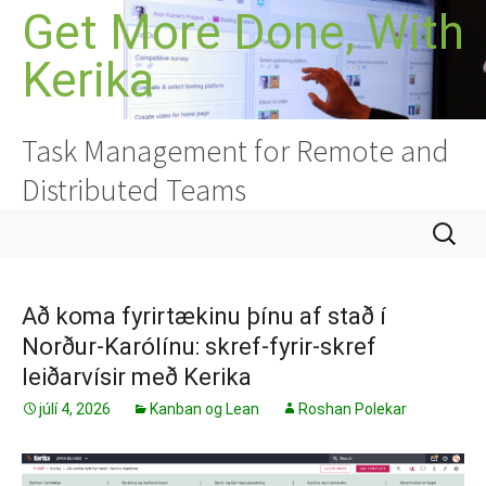
Hoppa
Get More Done, With
yfir
Kerika
í
efni
Task Management for Remote and
Distributed Teams
Leita
að:
Að koma fyrirtækinu þínu af stað í
Norður-Karólínu: skref-fyrir-skref
leiðarvísir með Kerika
júlí 4, 2026
Kanban og Lean
Roshan Polekar