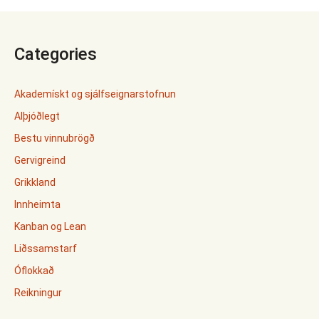
Categories
Akademískt og sjálfseignarstofnun
Alþjóðlegt
Bestu vinnubrögð
Gervigreind
Grikkland
Innheimta
Kanban og Lean
Liðssamstarf
Óflokkað
Reikningur