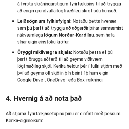
á fyrstu skráningarstigum fyrirtækisins til að tryggja
að engin grundvallarlögfræðileg skref séu hunsuð.
Leiðsögn um fylkisfylgni:
Notaðu þetta hvenær
sem þú þarft að tryggja að aðgerðir þínar samræmist
nákvæmlega
lögum Norður-Karólínu
, sem hafa
sínar eigin einstöku kröfur.
Öryggi mikilvægra skjala:
Notaðu þetta ef þú
þarft örugga aðferð til að geyma viðkvæm
lögfræðileg skjöl. Kerika heldur þér í fullri stjórn með
því að geyma öll skjölin þín beint í þínum eigin
Google Drive-, OneDrive- eða Box-reikningi.
4. Hvernig á að nota það
Að stjórna fyrirtækjasetupinu þínu er einfalt með þessum
Kerika-eiginleikum: