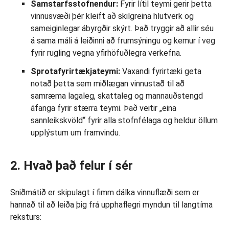
Samstarfsstofnendur:
Fyrir lítil teymi gerir þetta
vinnusvæði þér kleift að skilgreina hlutverk og
sameiginlegar ábyrgðir skýrt. Það tryggir að allir séu
á sama máli á leiðinni að frumsýningu og kemur í veg
fyrir rugling vegna yfirhöfuðlegra verkefna.
Sprotafyrirtækjateymi:
Vaxandi fyrirtæki geta
notað þetta sem miðlægan vinnustað til að
samræma lagaleg, skattaleg og mannauðstengd
áfanga fyrir stærra teymi. Það veitir „eina
sannleikskvöld“ fyrir alla stofnfélaga og heldur öllum
upplýstum um framvindu.
2. Hvað það felur í sér
Sniðmátið er skipulagt í fimm dálka vinnuflæði sem er
hannað til að leiða þig frá upphaflegri myndun til langtíma
reksturs: