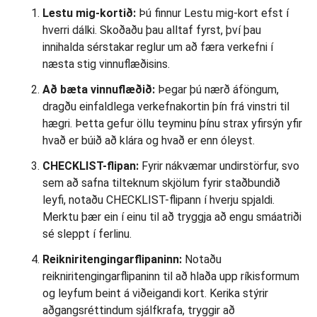
Lestu mig-kortið:
Þú finnur Lestu mig-kort efst í
hverri dálki. Skoðaðu þau alltaf fyrst, því þau
innihalda sérstakar reglur um að færa verkefni í
næsta stig vinnuflæðisins.
Að bæta vinnuflæðið:
Þegar þú nærð áföngum,
dragðu einfaldlega verkefnakortin þín frá vinstri til
hægri. Þetta gefur öllu teyminu þínu strax yfirsýn yfir
hvað er búið að klára og hvað er enn óleyst.
CHECKLIST-flipan:
Fyrir nákvæmar undirstörfur, svo
sem að safna tilteknum skjölum fyrir staðbundið
leyfi, notaðu CHECKLIST-flipann í hverju spjaldi.
Merktu þær ein í einu til að tryggja að engu smáatriði
sé sleppt í ferlinu.
Reikniritengingarflipaninn:
Notaðu
reikniritengingarflipaninn til að hlaða upp ríkisformum
og leyfum beint á viðeigandi kort. Kerika stýrir
aðgangsréttindum sjálfkrafa, tryggir að