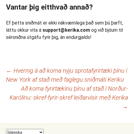
Vantar þig eitthvað annað?
Ef þetta sniðmát er ekki nákvæmlega það sem þú þarft,
láttu okkur vita á
support@kerika.com
og við bjóum til
sérsniðna útgáfu fyrir þig, án endurgjalds!
Leiðarkerfi
←
Hvernig á að koma nýju sprotafyrirtæki þínu í
New York af stað með faglegu sniðmáti Keriku
færslna
Að koma fyrirtækinu þínu af stað í Norður-
Karólínu: skref-fyrir-skref leiðarvísir með Kerika
→