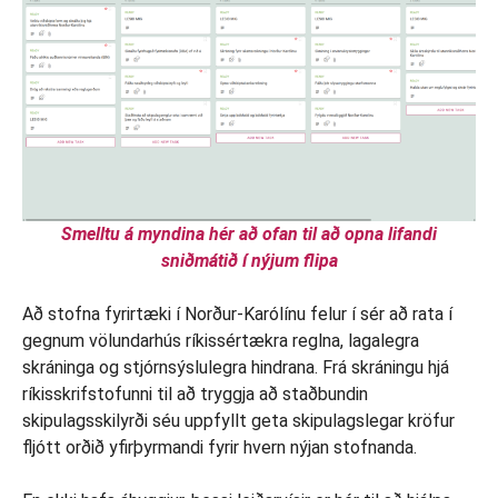
Smelltu á myndina hér að ofan til að opna lifandi
sniðmátið í nýjum flipa
Að stofna fyrirtæki í Norður-Karólínu felur í sér að rata í
gegnum völundarhús ríkissértækra reglna, lagalegra
skráninga og stjórnsýslulegra hindrana. Frá skráningu hjá
ríkisskrifstofunni til að tryggja að staðbundin
skipulagsskilyrði séu uppfyllt geta skipulagslegar kröfur
fljótt orðið yfirþyrmandi fyrir hvern nýjan stofnanda.