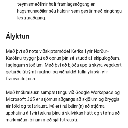
teymismeðlimir hafi framlagsaðgang en
hagsmunaaðilar séu haldnir sem gestir með eingöngu
lestraraðgang.
Ályktun
Með því að nota viðskiptamódel Kerika fyrir Norður-
Karólínu tryggir þú að opnun þín sé studd af skipulögðum,
faglegum stöðlum. Með því að bjóða upp á skýra vegakort
geturðu útrýmt ruglingi og viðhaldið fullri yfirsýn yfir
framvindu þína.
Með hnökralausri samþættingu við Google Workspace og
Microsoft 365 er stjórnun aðgangs að skjölum og öryggis
einföld og tafarlaust. Þú ert nú búinn(n) að stjórna
upphafinu á fyrirtækinu þínu á skilvirkan hátt og stefna að
markmiðum þínum með sjálfstrausti.