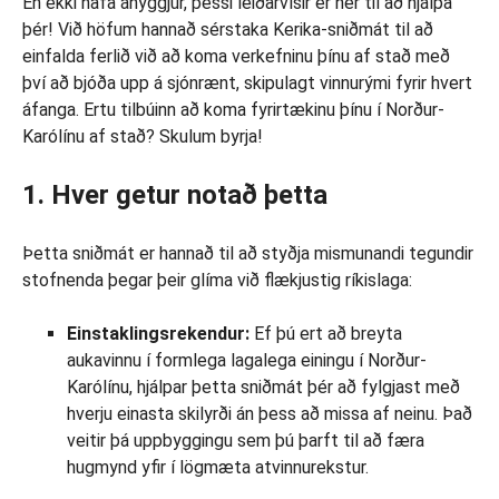
En ekki hafa áhyggjur, þessi leiðarvísir er hér til að hjálpa
þér! Við höfum hannað sérstaka Kerika-sniðmát til að
einfalda ferlið við að koma verkefninu þínu af stað með
því að bjóða upp á sjónrænt, skipulagt vinnurými fyrir hvert
áfanga. Ertu tilbúinn að koma fyrirtækinu þínu í Norður-
Karólínu af stað? Skulum byrja!
1. Hver getur notað þetta
Þetta sniðmát er hannað til að styðja mismunandi tegundir
stofnenda þegar þeir glíma við flækjustig ríkislaga:
Einstaklingsrekendur:
Ef þú ert að breyta
aukavinnu í formlega lagalega einingu í Norður-
Karólínu, hjálpar þetta sniðmát þér að fylgjast með
hverju einasta skilyrði án þess að missa af neinu. Það
veitir þá uppbyggingu sem þú þarft til að færa
hugmynd yfir í lögmæta atvinnurekstur.