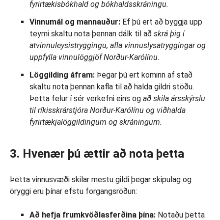
fyrirtækisbókhald og bókhaldsskráningu.
Vinnumál og mannauður:
Ef þú ert að byggja upp
teymi skaltu nota þennan dálk til að
skrá þig í
atvinnuleysistryggingu, afla vinnuslysatryggingar og
uppfylla vinnulöggjöf Norður-Karólínu.
Löggilding áfram:
Þegar þú ert kominn af stað
skaltu nota þennan kafla til að halda gildri stöðu.
Þetta felur í sér verkefni eins og
að skila ársskýrslu
til ríkisskrárstjóra Norður-Karólínu og viðhalda
fyrirtækjalöggildingum og skráningum.
3. Hvenær þú ættir að nota þetta
Þetta vinnusvæði skilar mestu gildi þegar skipulag og
öryggi eru þínar efstu forgangsröðun:
Að hefja frumkvöðlasferðina þína:
Notaðu þetta