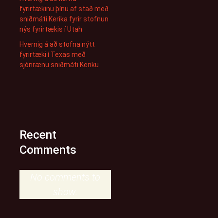
fyrirtækinu þínu af stað með
sniðmáti Kerika fyrir stofnun
nýs fyrirtækis í Utah
Hvernig á að stofna nýtt
fyrirtæki í Texas með
sjónrænu sniðmáti Keriku
Recent
Comments
No comments to
show.