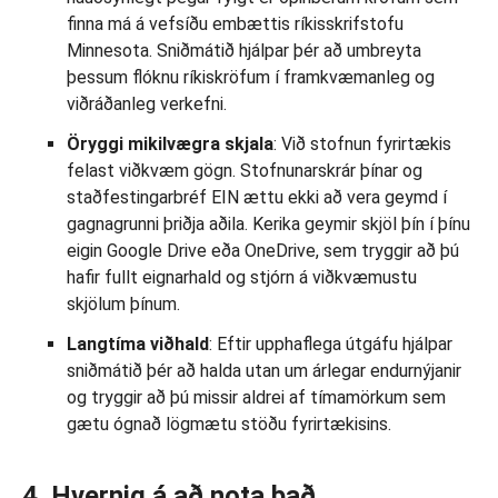
finna má á vefsíðu embættis ríkisskrifstofu
Minnesota. Sniðmátið hjálpar þér að umbreyta
þessum flóknu ríkiskröfum í framkvæmanleg og
viðráðanleg verkefni.
Öryggi mikilvægra skjala
: Við stofnun fyrirtækis
felast viðkvæm gögn. Stofnunarskrár þínar og
staðfestingarbréf EIN ættu ekki að vera geymd í
gagnagrunni þriðja aðila. Kerika geymir skjöl þín í þínu
eigin Google Drive eða OneDrive, sem tryggir að þú
hafir fullt eignarhald og stjórn á viðkvæmustu
skjölum þínum.
Langtíma viðhald
: Eftir upphaflega útgáfu hjálpar
sniðmátið þér að halda utan um árlegar endurnýjanir
og tryggir að þú missir aldrei af tímamörkum sem
gætu ógnað lögmætu stöðu fyrirtækisins.
4. Hvernig á að nota það