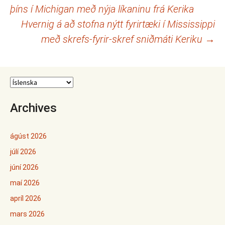
þíns í Michigan með nýja líkaninu frá Kerika
færslna
Hvernig á að stofna nýtt fyrirtæki í Mississippi
með skrefs-fyrir-skref sniðmáti Keriku
→
Archives
ágúst 2026
júlí 2026
júní 2026
maí 2026
apríl 2026
mars 2026