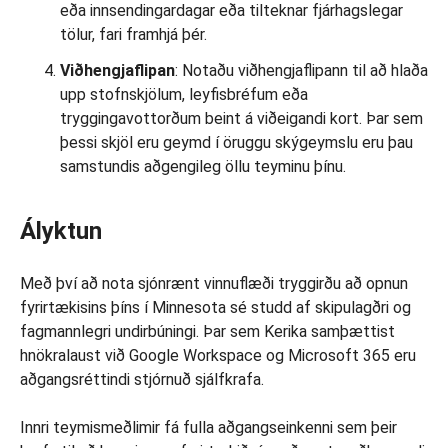
eða innsendingardagar eða tilteknar fjárhagslegar
tölur, fari framhjá þér.
Viðhengjaflipan
: Notaðu viðhengjaflipann til að hlaða
upp stofnskjölum, leyfisbréfum eða
tryggingavottorðum beint á viðeigandi kort. Þar sem
þessi skjöl eru geymd í öruggu skýgeymslu eru þau
samstundis aðgengileg öllu teyminu þínu.
Ályktun
Með því að nota sjónrænt vinnuflæði tryggirðu að opnun
fyrirtækisins þíns í Minnesota sé studd af skipulagðri og
fagmannlegri undirbúningi. Þar sem Kerika samþættist
hnökralaust við Google Workspace og Microsoft 365 eru
aðgangsréttindi stjórnuð sjálfkrafa.
Innri teymismeðlimir fá fulla aðgangseinkenni sem þeir