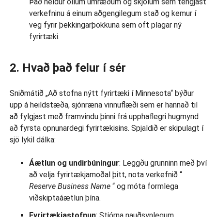
Það heldur öllum umræðum og skjölum sem tengjast
verkefninu á einum aðgengilegum stað og kemur í
veg fyrir þekkingarþokkuna sem oft plagar ný
fyrirtæki.
2. Hvað það felur í sér
Sniðmátið „Að stofna nýtt fyrirtæki í Minnesota“ býður
upp á heildstæða, sjónræna vinnuflæði sem er hannað til
að fylgjast með framvindu þinni frá upphaflegri hugmynd
að fyrsta opnunardegi fyrirtækisins. Spjaldið er skipulagt í
sjö lykil dálka:
Áætlun og undirbúningur
: Leggðu grunninn með því
að velja fyrirtækjamoðal þitt, nota verkefnið “
Reserve Business Name
“ og móta formlega
viðskiptaáætlun þína.
Fyrirtækjastofnun
: Stjórna nauðsynlegum