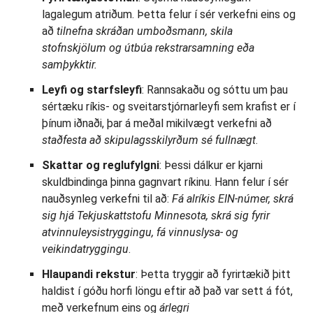
lagalegum atriðum. Þetta felur í sér verkefni eins og
að
tilnefna skráðan umboðsmann, skila
stofnskjölum og útbúa rekstrarsamning eða
samþykktir.
Leyfi og starfsleyfi
: Rannsakaðu og sóttu um þau
sértæku ríkis- og sveitarstjórnarleyfi sem krafist er í
þínum iðnaði, þar á meðal mikilvægt verkefni að
staðfesta að skipulagsskilyrðum sé fullnægt
.
Skattar og reglufylgni
: Þessi dálkur er kjarni
skuldbindinga þinna gagnvart ríkinu. Hann felur í sér
nauðsynleg verkefni til að:
Fá alríkis EIN-númer, skrá
sig hjá Tekjuskattstofu Minnesota, skrá sig fyrir
atvinnuleysistryggingu, fá vinnuslysa- og
veikindatryggingu
.
Hlaupandi rekstur
: Þetta tryggir að fyrirtækið þitt
haldist í góðu horfi löngu eftir að það var sett á fót,
með verkefnum eins og
árlegri