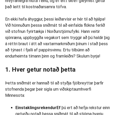
hreyfanlegra hluta í einu, og ef eitt skref gleymist getur
það leitt til kostnaðarsamra töfva.
En ekki hafa áhyggjur, þessi leiðarvísir er hér til að hjálpa!
Við hönnuðum þessa sniðmát til að einfalda flókna ferlið
við stofnun fyrirtækja í Norðurstjörnufylki. Hann veitir
sjónræna, uppbyggða vegakort sem tryggir að þú haldir þig
á réttri braut í átt að vaxtarmarkmiðum þínum í stað þess
að týnast í fjalli af pappírsvinnu. Ertu tilbúinn að
endurheimta tímann þinn og framleiðni? Skulum byrja!
1. Hver getur notað þetta
Þetta sniðmát er hannað til að styðja fjölbreyttar þarfir
stofnenda þegar þeir sigla um viðskiptaumhverfi
Minnesota:
EinstaklingsrekendurEf
þú ert að hefja rekstur einn
geturðu notað þessa sniðmát til að stjórna hverju