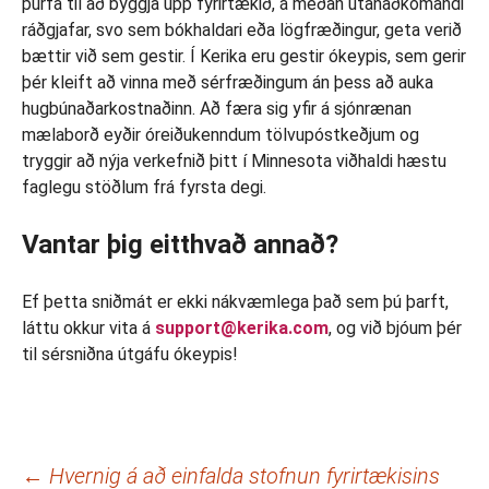
þurfa til að byggja upp fyrirtækið, á meðan utanaðkomandi
ráðgjafar, svo sem bókhaldari eða lögfræðingur, geta verið
bættir við sem gestir. Í Kerika eru gestir ókeypis, sem gerir
þér kleift að vinna með sérfræðingum án þess að auka
hugbúnaðarkostnaðinn. Að færa sig yfir á sjónrænan
mælaborð eyðir óreiðukenndum tölvupóstkeðjum og
tryggir að nýja verkefnið þitt í Minnesota viðhaldi hæstu
faglegu stöðlum frá fyrsta degi.
Vantar þig eitthvað annað?
Ef þetta sniðmát er ekki nákvæmlega það sem þú þarft,
láttu okkur vita á
support@kerika.com
, og við bjóum þér
til sérsniðna útgáfu ókeypis!
Leiðarkerfi
←
Hvernig á að einfalda stofnun fyrirtækisins