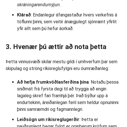
skráningarendurnýjun.
Klárað
: Endanlegur áfangastaður hvers verkefnis á
töflunni þinni, sem veitir ánægjulegt sjónrænt yfirlit
yfir allt sem þú hefur áorkað.
3. Hvenær þú ættir að nota þetta
Þetta vinnusvæði skilar mestu gildi í umhverfum þar sem
skipulag og ströng ríkisreglufylgni eru óumræðanleg:
Að hefja frumkvöðlasferðina þína
: Notaðu þessa
sniðmát frá fyrsta degi til að tryggja að engin
lagaleg skref fari framhjá þér. Það býður upp á
endurtekinn, áreiðanlegan feril sem heldur opnuninni
þinni samræmdri og fagmannlegri.
Leiðsögn um ríkisreglugerðir
: Þetta er
nauðsynlegt þegar fylgt er opinberum kröfum sem