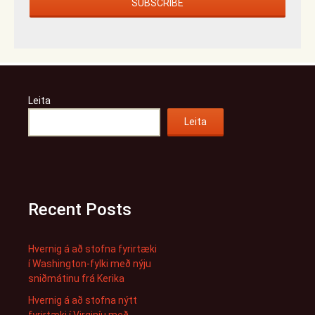
Leita
Leita
Recent Posts
Hvernig á að stofna fyrirtæki
í Washington-fylki með nýju
sniðmátinu frá Kerika
Hvernig á að stofna nýtt