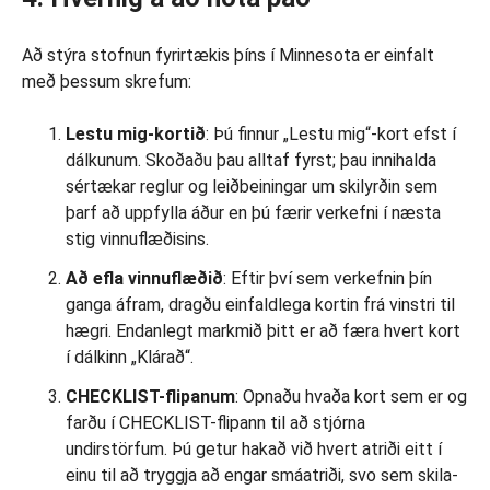
Að stýra stofnun fyrirtækis þíns í Minnesota er einfalt
með þessum skrefum:
Lestu mig-kortið
: Þú finnur „Lestu mig“-kort efst í
dálkunum. Skoðaðu þau alltaf fyrst; þau innihalda
sértækar reglur og leiðbeiningar um skilyrðin sem
þarf að uppfylla áður en þú færir verkefni í næsta
stig vinnuflæðisins.
Að efla vinnuflæðið
: Eftir því sem verkefnin þín
ganga áfram, dragðu einfaldlega kortin frá vinstri til
hægri. Endanlegt markmið þitt er að færa hvert kort
í dálkinn „Klárað“.
CHECKLIST-flipanum
: Opnaðu hvaða kort sem er og
farðu í CHECKLIST-flipann til að stjórna
undirstörfum. Þú getur hakað við hvert atriði eitt í
einu til að tryggja að engar smáatriði, svo sem skila-