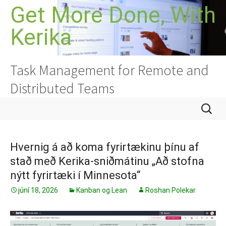
Hoppa
Get More Done, With
yfir
Kerika
í
efni
Task Management for Remote and
Distributed Teams
Leita
að:
Hvernig á að koma fyrirtækinu þínu af
stað með Kerika-sniðmátinu „Að stofna
nýtt fyrirtæki í Minnesota“
júní 18, 2026
Kanban og Lean
Roshan Polekar