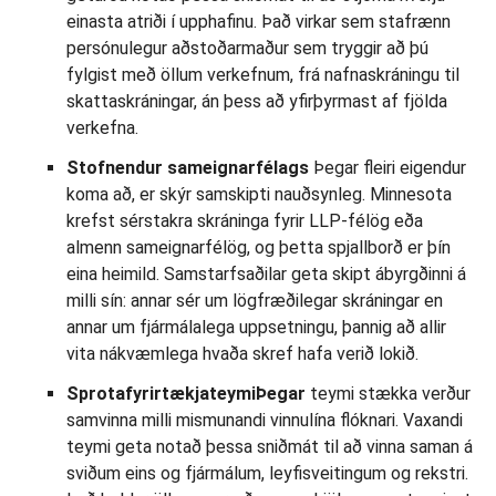
einasta atriði í upphafinu. Það virkar sem stafrænn
persónulegur aðstoðarmaður sem tryggir að þú
fylgist með öllum verkefnum, frá nafnaskráningu til
skattaskráningar, án þess að yfirþyrmast af fjölda
verkefna.
Stofnendur sameignarfélags
Þegar fleiri eigendur
koma að, er skýr samskipti nauðsynleg. Minnesota
krefst sérstakra skráninga fyrir LLP-félög eða
almenn sameignarfélög, og þetta spjallborð er þín
eina heimild. Samstarfsaðilar geta skipt ábyrgðinni á
milli sín: annar sér um lögfræðilegar skráningar en
annar um fjármálalega uppsetningu, þannig að allir
vita nákvæmlega hvaða skref hafa verið lokið.
SprotafyrirtækjateymiÞegar
teymi stækka verður
samvinna milli mismunandi vinnulína flóknari. Vaxandi
teymi geta notað þessa sniðmát til að vinna saman á
sviðum eins og fjármálum, leyfisveitingum og rekstri.