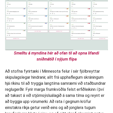
Smelltu á myndina hér að ofan til að opna lifandi
sniðmátið í nýjum flipa
Að stofna fyrirtæki í Minnesota felur í sér fjölbreyttar
skipulagslegar hindranir, allt frá upphaflegum skráningum
hjá ríkinu til að tryggja langtíma samræmi við staðbundnar
reglugerðir. Fyrir marga frumkvöðla felst erfiðleikinn í því
að takast á við stjórnsýsluálagið á sama tíma og reynt er
að byggja upp vörumerki. Að rata í gegnum kröfur
einstakra ríkja getur verið eins og að jonglera tugum