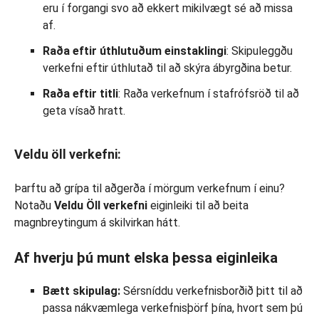
eru í forgangi svo að ekkert mikilvægt sé að missa
af.
Raða eftir úthlutuðum einstaklingi
: Skipuleggðu
verkefni eftir úthlutað til að skýra ábyrgðina betur.
Raða eftir titli
: Raða verkefnum í stafrófsröð til að
geta vísað hratt.
Veldu öll verkefni:
Þarftu að grípa til aðgerða í mörgum verkefnum í einu?
Notaðu
Veldu Öll verkefni
eiginleiki til að beita
magnbreytingum á skilvirkan hátt.
Af hverju þú munt elska þessa eiginleika
Bætt skipulag:
Sérsníddu verkefnisborðið þitt til að
passa nákvæmlega verkefnisþörf þína, hvort sem þú