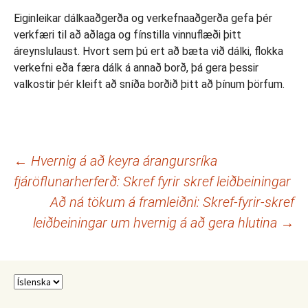
Eiginleikar dálkaaðgerða og verkefnaaðgerða gefa þér
verkfæri til að aðlaga og fínstilla vinnuflæði þitt
áreynslulaust. Hvort sem þú ert að bæta við dálki, flokka
verkefni eða færa dálk á annað borð, þá gera þessir
valkostir þér kleift að sníða borðið þitt að þínum þörfum.
Leiðarkerfi
←
Hvernig á að keyra árangursríka
fjáröflunarherferð: Skref fyrir skref leiðbeiningar
færslna
Að ná tökum á framleiðni: Skref-fyrir-skref
leiðbeiningar um hvernig á að gera hlutina
→