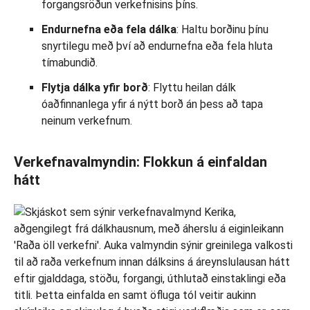
forgangsröðun verkefnisins þíns.
Endurnefna eða fela dálka
: Haltu borðinu þínu
snyrtilegu með því að endurnefna eða fela hluta
tímabundið.
Flytja dálka yfir borð
: Flyttu heilan dálk
óaðfinnanlega yfir á nýtt borð án þess að tapa
neinum verkefnum.
Verkefnavalmyndin: Flokkun á einfaldan
hátt