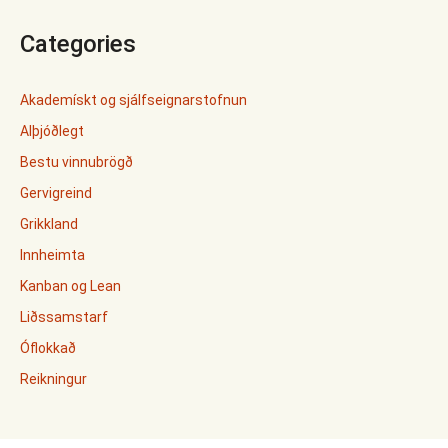
Categories
Akademískt og sjálfseignarstofnun
Alþjóðlegt
Bestu vinnubrögð
Gervigreind
Grikkland
Innheimta
Kanban og Lean
Liðssamstarf
Óflokkað
Reikningur