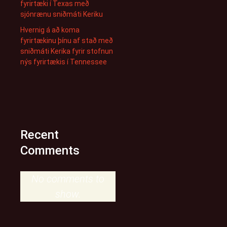
fyrirtæki í Texas með
sjónrænu sniðmáti Keriku
Hvernig á að koma
fyrirtækinu þínu af stað með
sniðmáti Kerika fyrir stofnun
nýs fyrirtækis í Tennessee
Recent
Comments
No comments to
show.