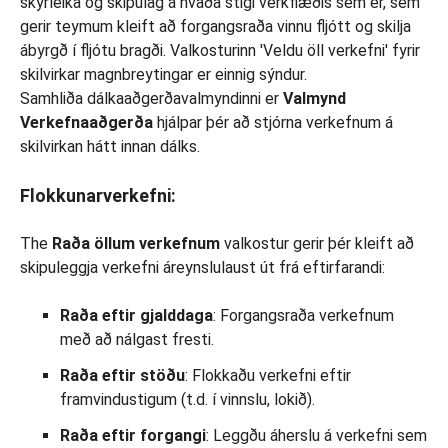
Samhliða dálkaaðgerðavalmyndinni er
Valmynd
Verkefnaaðgerða
hjálpar þér að stjórna verkefnum á
skilvirkan hátt innan dálks.
Flokkunarverkefni:
The
Raða öllum verkefnum
valkostur gerir þér kleift að
skipuleggja verkefni áreynslulaust út frá eftirfarandi:
Raða eftir gjalddaga
: Forgangsraða verkefnum
með að nálgast fresti.
Raða eftir stöðu
: Flokkaðu verkefni eftir
framvindustigum (t.d. í vinnslu, lokið).
Raða eftir forgangi
: Leggðu áherslu á verkefni sem