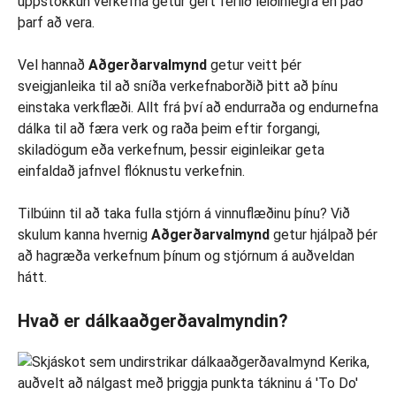
uppstokkun verkefna getur gert ferlið leiðinlegra en það
þarf að vera.
Vel hannað
Aðgerðarvalmynd
getur veitt þér
sveigjanleika til að sníða verkefnaborðið þitt að þínu
einstaka verkflæði. Allt frá því að endurraða og endurnefna
dálka til að færa verk og raða þeim eftir forgangi,
skiladögum eða verkefnum, þessir eiginleikar geta
einfaldað jafnvel flóknustu verkefnin.
Tilbúinn til að taka fulla stjórn á vinnuflæðinu þínu? Við
skulum kanna hvernig
Aðgerðarvalmynd
getur hjálpað þér
að hagræða verkefnum þínum og stjórnum á auðveldan
hátt.
Hvað er dálkaaðgerðavalmyndin?