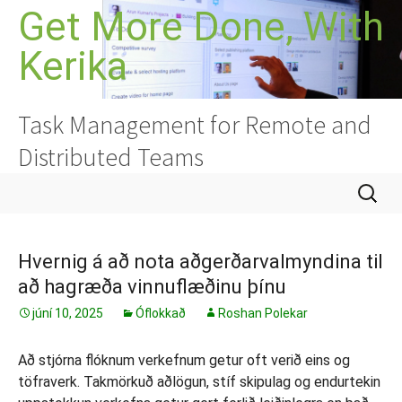
Hoppa
Get More Done, With
yfir
Kerika
í
efni
Task Management for Remote and
Distributed Teams
Leita
að:
Hvernig á að nota aðgerðarvalmyndina til
að hagræða vinnuflæðinu þínu
júní 10, 2025
Óflokkað
Roshan Polekar
Að stjórna flóknum verkefnum getur oft verið eins og
töfraverk. Takmörkuð aðlögun, stíf skipulag og endurtekin