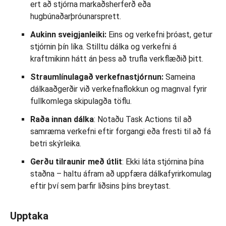
ert að stjórna markaðsherferð eða
hugbúnaðarþróunarsprett.
Aukinn sveigjanleiki:
Eins og verkefni þróast, getur
stjórnin þín líka. Stilltu dálka og verkefni á
kraftmikinn hátt án þess að trufla verkflæðið þitt.
Straumlínulagað verkefnastjórnun:
Sameina
dálkaaðgerðir við verkefnaflokkun og magnval fyrir
fullkomlega skipulagða töflu.
Raða innan dálka
: Notaðu Task Actions til að
samræma verkefni eftir forgangi eða fresti til að fá
betri skýrleika.
Gerðu tilraunir með útlit
: Ekki láta stjórnina þína
staðna – haltu áfram að uppfæra dálkafyrirkomulag
eftir því sem þarfir liðsins þíns breytast.
Upptaka