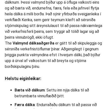
The
Valmynd dálkaaðgerða
er gátt til að skipuleggja og
sérsníða verkefnistöflurnar þínar. Aðgengilegt í gegnum
þriggja punkta valmyndina efst í hverjum dálki, það býður
upp á úrval af valkostum til að breyta og stjórna
borðskipulaginu þínu.
Helstu eiginleikar:
Bæta við dálkum
: Settu inn nýja dálka til að
betrumbæta vinnuflæðið þitt.
Færa dálka
: Endurraðaðu dálkum til að passa við