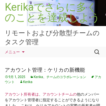
コ
Kerikaでさらに多く
ン
のことを達成しよう
テ
ン
ツ
へ
リモートおよび分散型チームの
ス
タスク管理
キ
ッ
検
メニュー
プ
索:
アカウント管理：ケリカの新機能
9月 1, 2025
Kerika
、
チームのコラボレーション
アカ
ウント
Kerika
アカウント所有者は
、
アカウントチームの
他のメンバー
をアカウント管理者に指定することができるようになり
ました。 これは、ケリカアカウントの実際の所有者が購