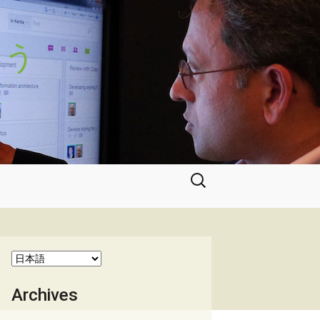
よう
検
索:
Archives