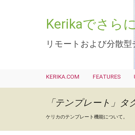
コ
ン
テ
Kerikaで
ン
ツ
へ
リモートおよび分散型
ス
キ
ッ
プ
KERIKA.COM
FEATURES
「テンプレート」タ
ケリカのテンプレート機能について。