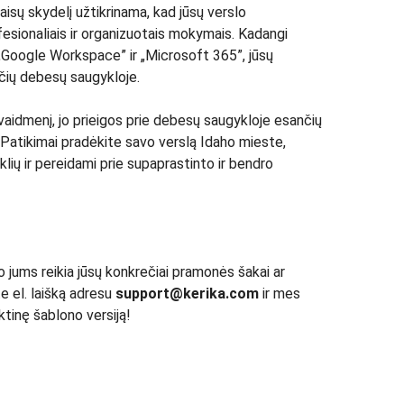
aisų skydelį užtikrinama, kad jūsų verslo
sionaliais ir organizuotais mokymais. Kadangi
u „Google Workspace” ir „Microsoft 365”, jūsų
čių debesų saugykloje.
vaidmenį, jo prieigos prie debesų saugykloje esančių
. Patikimai pradėkite savo verslą Idaho mieste,
lių ir pereidami prie supaprastinto ir bendro
o jums reikia jūsų konkrečiai pramonės šakai ar
e el. laišką adresu
support@kerika.com
ir mes
tinę šablono versiją!