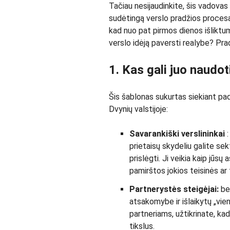
Tačiau nesijaudinkite, šis vadova
sudėtingą verslo pradžios procesą
kad nuo pat pirmos dienos išliktum
verslo idėją paversti realybe? Pr
1. Kas gali juo naudot
Šis šablonas sukurtas siekiant padė
Dvynių valstijoje:
Savarankiški verslininkai
prietaisų skydeliu galite sek
prislėgti. Ji veikia kaip jūs
pamirštos jokios teisinės ar 
Partnerystės steigėjai:
be
atsakomybe ir išlaikytų „vie
partneriams, užtikrinate, ka
tikslus.