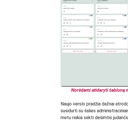
Norėdami atidaryti šabloną n
Naujo verslo pradžia dažnai atrodo 
susidurti su šalies administracinia
metu reikia sekti dešimtis judančių