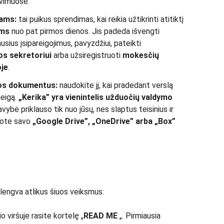
avimuose.
mams:
tai puikus sprendimas, kai reikia užtikrinti atitiktį
ams
nuo pat pirmos dienos. Jis padeda išvengti
ausius įsipareigojimus, pavyzdžiui, pateikti
jos
sekretoriui
arba užsiregistruoti
mokesčių
oje
.
kos dokumentus:
naudokite jį, kai pradedant verslą
ieigą.
„Kerika” yra vienintelis užduočių valdymo
vybė priklauso tik nuo jūsų, nes slaptus teisinius ir
ote savo
„Google Drive”, „OneDrive” arba „Box”
lengva atlikus šiuos veiksmus:
io viršuje rasite kortelę „
READ ME
„. Pirmiausia