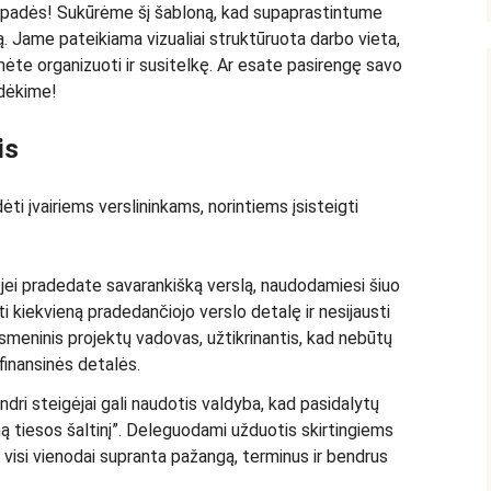
s padės! Sukūrėme šį šabloną, kad supaprastintume
. Jame pateikiama vizualiai struktūruota darbo vieta,
ėte organizuoti ir susitelkę. Ar esate pasirengę savo
adėkime!
is
ti įvairiems verslininkams, norintiems įsisteigti
: jei pradedate savarankišką verslą, naudodamiesi šiuo
ti kiekvieną pradedančiojo verslo detalę ir nesijausti
ų asmeninis projektų vadovas, užtikrinantis, kad nebūtų
finansinės detalės.
ndri steigėjai gali naudotis valdyba, kad pasidalytų
ną tiesos šaltinį”. Deleguodami užduotis skirtingiems
d visi vienodai supranta pažangą, terminus ir bendrus