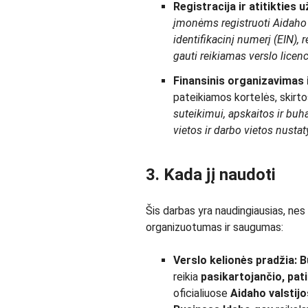
Registracija ir atitikties 
įmonėms registruoti Aidaho v
identifikacinį numerį (EIN),
gauti reikiamas verslo licenc
Finansinis organizavimas i
pateikiamos kortelės, skirt
suteikimui, apskaitos ir bu
vietos ir darbo vietos nusta
3. Kada jį naudoti
Šis darbas yra naudingiausias, nes 
organizuotumas ir saugumas:
Verslo kelionės pradžia:
B
reikia
pasikartojančio, pa
oficialiuose
Aidaho valstijo