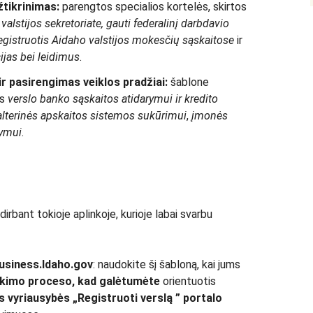
užtikrinimas:
parengtos specialios kortelės, skirtos
alstijos sekretoriate, gauti federalinį darbdavio
 registruotis Aidaho valstijos mokesčių sąskaitose
ir
ijas bei leidimus
.
r pasirengimas veiklos pradžiai:
šablone
os
verslo banko sąskaitos atidarymui ir kredito
halterinės apskaitos sistemos sukūrimui
,
įmonės
tymui
.
dirbant tokioje aplinkoje, kurioje labai svarbu
usiness.Idaho.gov
: naudokite šį šabloną, kai jums
tikimo proceso, kad galėtumėte
orientuotis
s vyriausybės „Registruoti verslą ” portalo