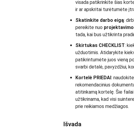
visada patikrinkite šias kor
ir ar apskritai turėtumėte įtra
Skatinkite darbo eigą
: dir
pereikite nuo
projektavimo 
tada, kai bus užtikrinta pradi
Skirtukas CHECKLIST
: ki
užduotimis. Atidarykite kiekv
patikrintumėte juos vieną po
svarbi detalė, pavyzdžiui, ko
Kortelė PRIEDAI
: naudokit
rekomendacinius dokumentus 
atitinkamą kortelę. Šie faila
užtikrinama, kad visi suinter
prie reikiamos medžiagos.
Išvada