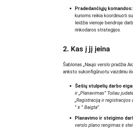
Pradedančiųjų komandos
kurioms reikia koordinuoti s
leidžia vienoje bendroje darb
rinkodaros strategijos.
2. Kas į jį įeina
Šablonas „Naujo verslo pradžia Aid
anksto sukonfigūruotu vaizdiniu i
Šešių stulpelių darbo eiga
ir „Planavimas” Toliau judate
„Registraciją ir registracijos
” ir ”
Baigta”
.
Planavimo ir steigimo dar
verslo plano rengimas
ir
ste