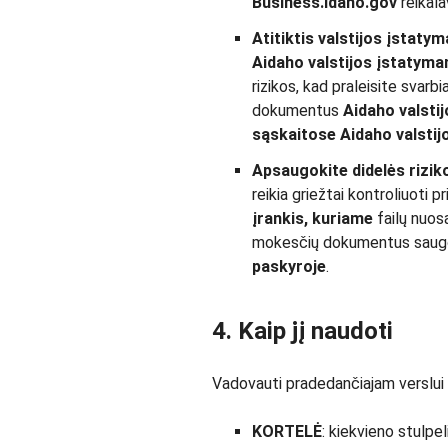
Business.Idaho.gov
reikal
Atitiktis valstijos įstaty
Aidaho valstijos įstatym
rizikos, kad praleisite svarbi
dokumentus
Aidaho
valsti
sąskaitose Aidaho valstij
Apsaugokite didelės rizi
reikia griežtai kontroliuoti pr
įrankis, kuriame
failų nuosa
mokesčių dokumentus saug
paskyroje
.
4. Kaip jį naudoti
Vadovauti pradedančiajam verslui 
KORTELĖ
: kiekvieno stulpel