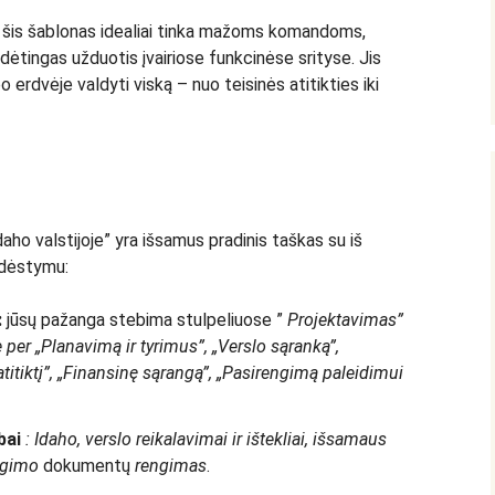
:
šis šablonas idealiai tinka mažoms komandoms,
udėtingas užduotis įvairiose funkcinėse srityse. Jis
o erdvėje valdyti viską – nuo teisinės atitikties iki
aho valstijoje” yra išsamus pradinis taškas su iš
šdėstymu:
:
jūsų pažanga stebima stulpeliuose ”
Projektavimas”
 per „Planavimą ir tyrimus”, „Verslo sąranką”,
atitiktį”, „Finansinę sąrangą”, „Pasirengimą paleidimui
bai
: Idaho, verslo reikalavimai ir ištekliai, išsamaus
igimo
dokumentų
rengimas
.