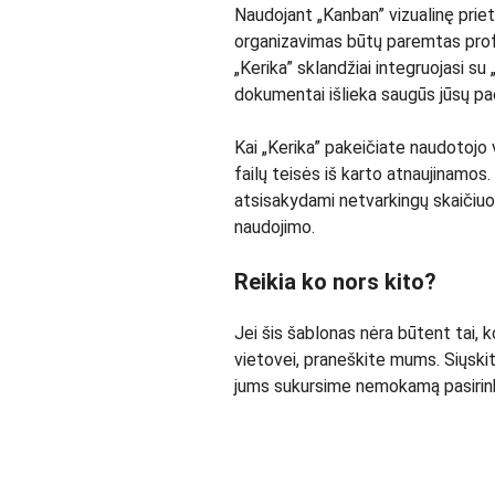
Naudojant „Kanban” vizualinę priet
organizavimas būtų paremtas profe
„Kerika” sklandžiai integruojasi s
dokumentai išlieka saugūs jūsų pa
Kai „Kerika” pakeičiate naudotojo 
failų teisės iš karto atnaujinamos
atsisakydami netvarkingų skaičiuok
naudojimo.
Reikia ko nors kito?
Jei šis šablonas nėra būtent tai, k
vietovei, praneškite mums. Siųskit
jums sukursime nemokamą pasirink