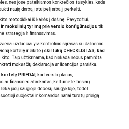
teles, nes jose pateikiamos konkrečios taisyklės, kada
ukti naują darbą į stulpelį arba jį perkelti.
bkite metodiškai iš kairės į dešinę. Pavyzdžiui,
ir mokslinių tyrimų
prie
verslo konfigūracijos
tik
nė strategija ir finansavimas.
ekvienai užduočiai yra kontrolinis sąrašas su dalinėmis
ieną kortelę ir eikite į
skirtuką CHECKLISTAS, kad
 kito. Taip užtikrinama, kad niekada nebus pamiršta
nkreti mokesčių deklaracija ar licencijos paraiška.
e
kortelę PRIEDAI
, kad verslo planus,
ar finansines ataskaitas įkeltumėte tiesiai į
i lieka jūsų saugioje debesų saugykloje, todėl
esuotieji subjektai ir komandos nariai turėtų prieigą