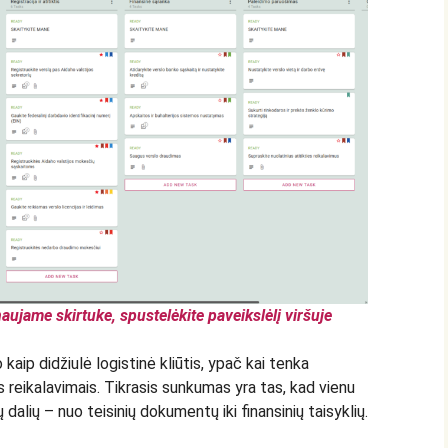
aujame skirtuke, spustelėkite paveikslėlį viršuje
kaip didžiulė logistinė kliūtis, ypač kai tenka
is reikalavimais. Tikrasis sunkumas yra tas, kad vienu
 dalių – nuo teisinių dokumentų iki finansinių taisyklių.