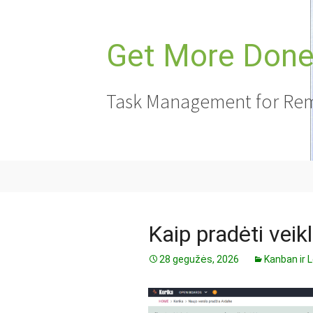
Pereiti
prie
turinio
Get More Done,
Task Management for Rem
Kaip pradėti veikl
28 gegužės, 2026
Kanban ir 