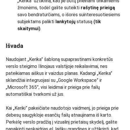
„Kerika” užtikrina, kad jie būtų prieinami tinkamiems
žmonėms, todėl galite suteikti
rašytinę prieigą
savo bendraturčiams, o išorės suinteresuotiesiems
subjektams palikti
lankytojų
statusą
(tik
skaitymui)
.
Išvada
Naudojant „Kerika” šabloną supaprastinami konkretūs
verslo steigimo Ilinojaus valstijoje reikalavimai, nes
pateikiamas aiškus ir vaizdus planas. Kadangi „Kerika”
sklandžiai integruojasi su „Google Workspace” ir
„Microsoft 365”, visi leidimai ir prieiga prie failų
automatiškai tvarkomi už jus.
Kai „Keriki” pakeičiate naudotojo vaidmenį, jo prieiga prie
debesų saugykloje esančių failų atnaujinama iš karto.
Perkėlę verslo pradžią į vizualinį prietaisų skydelį, galite
panaikinti neskaidrias el. laiškų grandines ir užtikrinti, kad