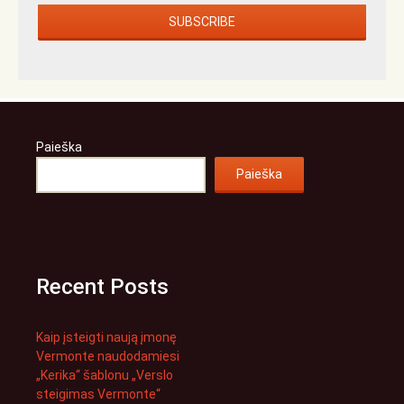
Paieška
Paieška
Recent Posts
Kaip įsteigti naują įmonę
Vermonte naudodamiesi
„Kerika“ šablonu „Verslo
steigimas Vermonte“