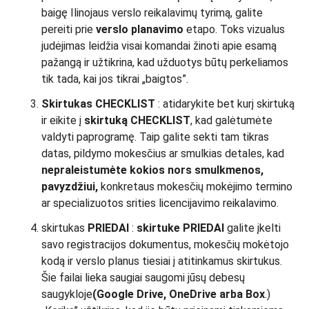
baigę Ilinojaus verslo reikalavimų tyrimą, galite
pereiti prie
verslo planavimo
etapo. Toks vizualus
judėjimas leidžia visai komandai žinoti apie esamą
pažangą ir užtikrina, kad užduotys būtų perkeliamos
tik tada, kai jos tikrai „baigtos”.
Skirtukas CHECKLIST
: atidarykite bet kurį skirtuką
ir eikite į
skirtuką CHECKLIST
, kad galėtumėte
valdyti paprogramę. Taip galite sekti tam tikras
datas, pildymo mokesčius ar smulkias detales, kad
nepraleistumėte kokios nors smulkmenos,
pavyzdžiui,
konkretaus mokesčių mokėjimo termino
ar specializuotos srities licencijavimo reikalavimo.
skirtukas
PRIEDAI
:
skirtuke PRIEDAI
galite įkelti
savo registracijos dokumentus, mokesčių mokėtojo
kodą ir verslo planus tiesiai į atitinkamus skirtukus.
Šie failai lieka saugiai saugomi jūsų debesų
saugykloje
(Google Drive, OneDrive arba Box
.)