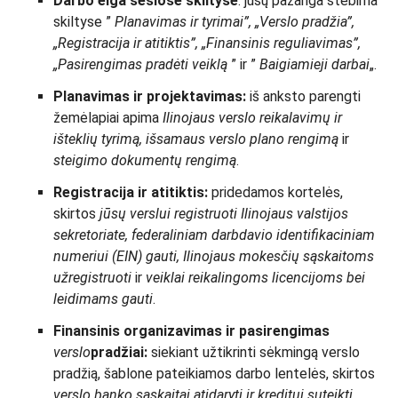
Darbo eiga šešiose skiltyse
: jūsų pažanga stebima
skiltyse ”
Planavimas ir tyrimai”, „Verslo pradžia”,
„Registracija ir atitiktis”, „Finansinis reguliavimas”,
„Pasirengimas pradėti veiklą
” ir ”
Baigiamieji darbai
„.
Planavimas ir projektavimas:
iš anksto parengti
žemėlapiai apima
Ilinojaus verslo reikalavimų ir
išteklių tyrimą, išsamaus verslo plano rengimą
ir
steigimo dokumentų rengimą
.
Registracija ir atitiktis:
pridedamos kortelės,
skirtos
jūsų verslui
registruoti
Ilinojaus valstijos
sekretoriate, federaliniam darbdavio identifikaciniam
numeriui (EIN) gauti, Ilinojaus mokesčių sąskaitoms
užregistruoti
ir
veiklai reikalingoms licencijoms bei
leidimams gauti
.
Finansinis organizavimas ir pasirengimas
verslo
pradžiai
:
siekiant užtikrinti sėkmingą verslo
pradžią, šablone pateikiamos darbo lentelės, skirtos
verslo banko sąskaitai atidaryti ir kreditui suteikti,