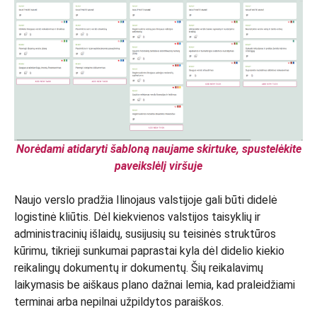
Norėdami atidaryti šabloną naujame skirtuke, spustelėkite
paveikslėlį viršuje
Naujo verslo pradžia Ilinojaus valstijoje gali būti didelė
logistinė kliūtis. Dėl kiekvienos valstijos taisyklių ir
administracinių išlaidų, susijusių su teisinės struktūros
kūrimu, tikrieji sunkumai paprastai kyla dėl didelio kiekio
reikalingų dokumentų ir dokumentų. Šių reikalavimų
laikymasis be aiškaus plano dažnai lemia, kad praleidžiami
terminai arba nepilnai užpildytos paraiškos.