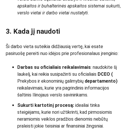
apskaitos ir buhalterinės apskaitos sistemai sukurti
,
verslo vietai ir darbo vietai nustatyti
.
3. Kada jį naudoti
Ši darbo vieta suteikia didžiausią vertę, kai esate
pasiruošę pereiti nuo idėjos prie profesionalaus įrenginio:
Darbas su oficialiais reikalavimais
: naudokite šį
laukelį, kai reikia susipažinti su oficialiais
DCEO (
Prekybos ir ekonominių galimybių
departamento)
reikalavimais, kurie yra pagrindinis informacijos
šaltinis Ilinojaus verslo savininkams.
Sukurti kartotinį procesą:
idealiai tinka
steigėjams, kurie nori užtikrinti, kad pirmosiomis
neramiomis veiklos pradžios dienomis nebūtų
praleisti jokie teisiniai ar finansiniai žingsniai.