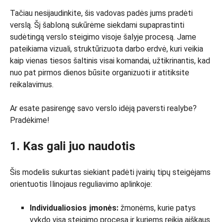
Tačiau nesijaudinkite, šis vadovas padės jums pradėti
verslą. Šį šabloną sukūrėme siekdami supaprastinti
sudėtingą verslo steigimo visoje šalyje procesą. Jame
pateikiama vizuali, struktūrizuota darbo erdvė, kuri veikia
kaip vienas tiesos šaltinis visai komandai, užtikrinantis, kad
nuo pat pirmos dienos būsite organizuoti ir atitiksite
reikalavimus.
Ar esate pasirengę savo verslo idėją paversti realybe?
Pradėkime!
1. Kas gali juo naudotis
Šis modelis sukurtas siekiant padėti įvairių tipų steigėjams
orientuotis Ilinojaus reguliavimo aplinkoje:
Individualiosios įmonės:
žmonėms, kurie patys
vykdo visą steigimo procesą ir kuriems reikia aiškaus