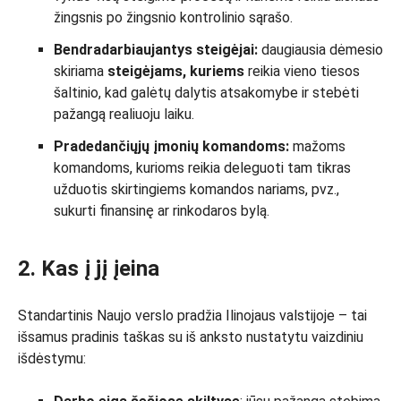
žingsnis po žingsnio kontrolinio sąrašo.
Bendradarbiaujantys steigėjai:
daugiausia dėmesio
skiriama
steigėjams, kuriems
reikia vieno tiesos
šaltinio, kad galėtų dalytis atsakomybe ir stebėti
pažangą realiuoju laiku.
Pradedančiųjų įmonių komandoms:
mažoms
komandoms, kurioms reikia deleguoti tam tikras
užduotis skirtingiems komandos nariams, pvz.,
sukurti finansinę ar rinkodaros bylą.
2. Kas į jį įeina
Standartinis Naujo verslo pradžia Ilinojaus valstijoje – tai
išsamus pradinis taškas su iš anksto nustatytu vaizdiniu
išdėstymu: