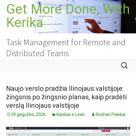
Pereiti
Get More Done, With
prie
Kerika
turinio
Task Management for Remote and
Distributed Teams
Ieškoti:
Naujo verslo pradžia Ilinojaus valstijoje:
žingsnis po žingsnio planas, kaip pradėti
verslą Ilinojaus valstijoje
29 gegužės, 2026
Kanban ir Lean
Roshan Polekar