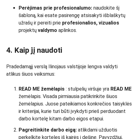
Perėjimas prie profesionalumo:
naudokite šį
šabloną, kai esate pasirengę atsisakyti išblaškytų
užrašų ir pereiti prie
profesionalios, vizualios
projektų
valdymo
aplinkos.
4. Kaip jį naudoti
Pradedamąjį verslą Ilinojaus valstijoje lengva valdyti
atlikus šiuos veiksmus:
READ ME žemėlapis
: stulpelių viršuje yra
READ ME
žemėlapis. Visada pirmiausia patikrinkite šiuos
žemėlapius. Juose pateikiamos konkrečios taisyklės
ir kriterijai, kurie turi būti įvykdyti prieš perduodant
darbo kortelę kitam darbo eigos etapui.
Pagreitinkite darbo eigą:
atlikdami užduotis
perkelkite korteles iš kairės į dešinę. Pavyzdžiui,