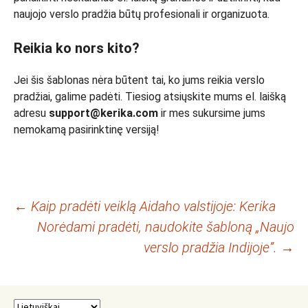
naujojo verslo pradžia būtų profesionali ir organizuota.
Reikia ko nors kito?
Jei šis šablonas nėra būtent tai, ko jums reikia verslo
pradžiai, galime padėti. Tiesiog atsiųskite mums el. laišką
adresu
support@kerika.com
ir mes sukursime jums
nemokamą pasirinktinę versiją!
Įrašo
←
Kaip pradėti veiklą Aidaho valstijoje: Kerika
Norėdami pradėti, naudokite šabloną „Naujo
navigacija
verslo pradžia Indijoje”.
→