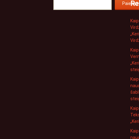
Re
Paieška
Kaip
Vird
„Ker
Vird
Kaip
Ver
„Ker
ste
Kaip
naud
šabl
stei
Kaip
Tek
„Ker
Kaip
naud