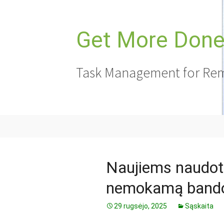
Pereiti
prie
turinio
Get More Done,
Task Management for Rem
Naujiems naudot
nemokamą bando
29 rugsėjo, 2025
Sąskaita