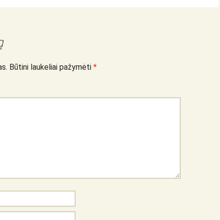
ą
as.
Būtini laukeliai pažymėti
*