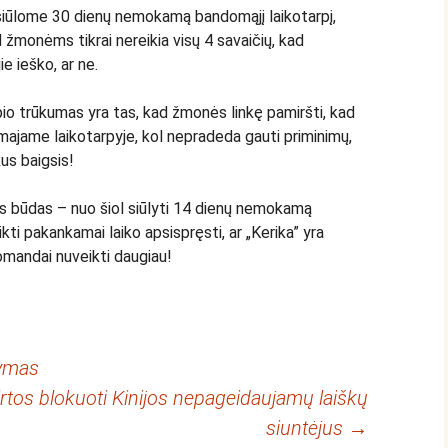
siūlome 30 dienų nemokamą bandomąjį laikotarpį,
 žmonėms tikrai nereikia visų 4 savaičių, kad
ie ieško, ar ne.
io trūkumas yra tas, kad žmonės linkę pamiršti, kad
jame laikotarpyje, kol nepradeda gauti priminimų,
us baigsis!
as būdas – nuo šiol siūlyti 14 dienų nemokamą
kti pakankamai laiko apsispręsti, ar „Kerika” yra
omandai nuveikti daugiau!
dymas
tos blokuoti Kinijos nepageidaujamų laiškų
siuntėjus
→