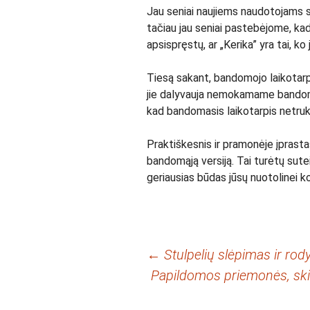
Jau seniai naujiems naudotojams 
tačiau jau seniai pastebėjome, kad
apsispręstų, ar „Kerika” yra tai, ko j
Tiesą sakant, bandomojo laikotarp
jie dalyvauja nemokamame bandoma
kad bandomasis laikotarpis netruk
Praktiškesnis ir pramonėje įprast
bandomąją versiją. Tai turėtų sutei
geriausias būdas jūsų nuotolinei k
Įrašo
←
Stulpelių slėpimas ir ro
Papildomos priemonės, skir
navigacija