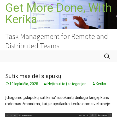
Pereiti
Get More Done, With
prie
Kerika
turinio
Task Management for Remote and
Distributed Teams
Ieškoti:
Sutikimas dėl slapukų
19 lapkričio, 2025
Neįtraukta į kategorijas
Kerika
Įdiegėme „slapukų sutikimo” iššokantį dialogo langą, kuris
rodomas žmonėms, kai jie apsilanko kerika.com svetainėje: