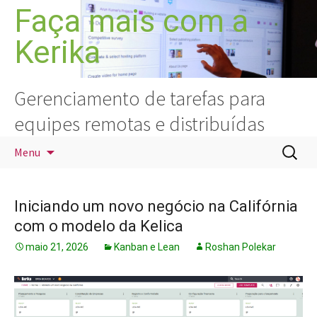
Pular
Faça mais com a
para
Kerika
o
conteúdo
Gerenciamento de tarefas para
equipes remotas e distribuídas
Pesquis
Menu
por:
Iniciando um novo negócio na Califórnia
com o modelo da Kelica
maio 21, 2026
Kanban e Lean
Roshan Polekar