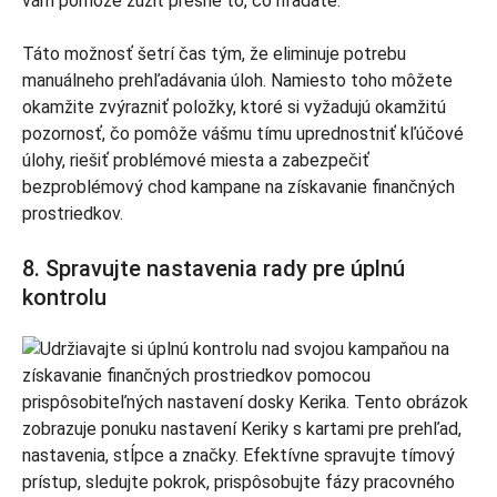
vám pomôže zúžiť presne to, čo hľadáte.
Táto možnosť šetrí čas tým, že eliminuje potrebu
manuálneho prehľadávania úloh. Namiesto toho môžete
okamžite zvýrazniť položky, ktoré si vyžadujú okamžitú
pozornosť, čo pomôže vášmu tímu uprednostniť kľúčové
úlohy, riešiť problémové miesta a zabezpečiť
bezproblémový chod kampane na získavanie finančných
prostriedkov.
8. Spravujte nastavenia rady pre úplnú
kontrolu