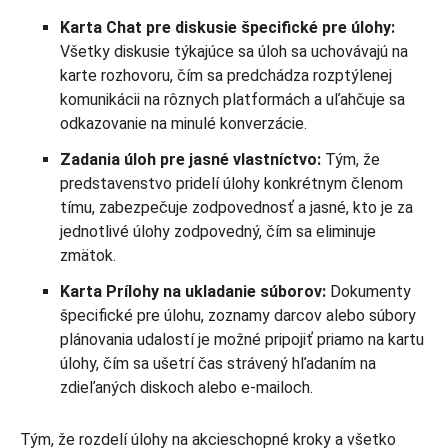
Karta Chat pre diskusie špecifické pre úlohy:
Všetky diskusie týkajúce sa úloh sa uchovávajú na
karte rozhovoru, čím sa predchádza rozptýlenej
komunikácii na rôznych platformách a uľahčuje sa
odkazovanie na minulé konverzácie.
Zadania úloh pre jasné vlastníctvo:
Tým, že
predstavenstvo pridelí úlohy konkrétnym členom
tímu, zabezpečuje zodpovednosť a jasné, kto je za
jednotlivé úlohy zodpovedný, čím sa eliminuje
zmätok.
Karta Prílohy na ukladanie súborov:
Dokumenty
špecifické pre úlohu, zoznamy darcov alebo súbory
plánovania udalostí je možné pripojiť priamo na kartu
úlohy, čím sa ušetrí čas strávený hľadaním na
zdieľaných diskoch alebo e-mailoch.
Tým, že rozdelí úlohy na akcieschopné kroky a všetko