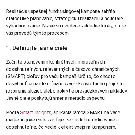
Realizácia úspešnej fundraisingovej kampane zahŕňa
starostlivé plánovanie, strategickú realizáciu a neustále
vyhodnocovanie. Nižšie sú uvedené základné kroky, ktoré
vás prevedú týmto procesom:
1. Definujte jasné ciele
Začnite stanovením konkrétnych, merateľných,
dosiahnuteľných, relevantných a časovo ohraničených
(SMART) cieľov pre vašu kampaň. Určite, čo chcete
dosiahnuť, či už ide o financovanie konkrétneho projektu,
rozšírenie služieb alebo pokrytie prevádzkových nákladov.
Jasné ciele poskytujú smer a meradlo úspechu.
Podľa
Smart Insights
, aplikácia rámca SMART na vaše
marketingové ciele zaisťuje, že sú dobre definované a
dosiahnuteľné, čo vedie k efektívnejším kampaniam.