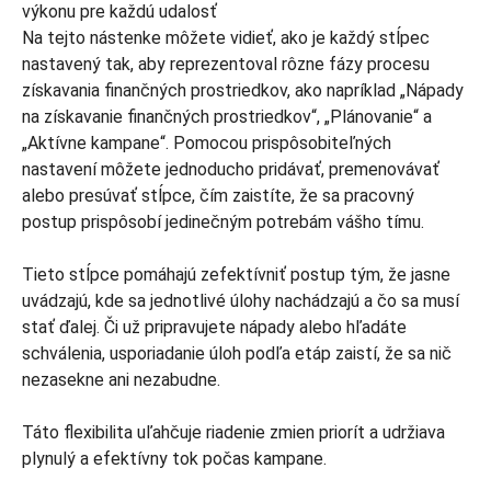
Na tejto nástenke môžete vidieť, ako je každý stĺpec
nastavený tak, aby reprezentoval rôzne fázy procesu
získavania finančných prostriedkov, ako napríklad „Nápady
na získavanie finančných prostriedkov“, „Plánovanie“ a
„Aktívne kampane“. Pomocou prispôsobiteľných
nastavení môžete jednoducho pridávať, premenovávať
alebo presúvať stĺpce, čím zaistíte, že sa pracovný
postup prispôsobí jedinečným potrebám vášho tímu.
Tieto stĺpce pomáhajú zefektívniť postup tým, že jasne
uvádzajú, kde sa jednotlivé úlohy nachádzajú a čo sa musí
stať ďalej. Či už pripravujete nápady alebo hľadáte
schválenia, usporiadanie úloh podľa etáp zaistí, že sa nič
nezasekne ani nezabudne.
Táto flexibilita uľahčuje riadenie zmien priorít a udržiava
plynulý a efektívny tok počas kampane.