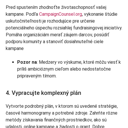
Pred spustením zhodnoťte životaschopnosť vašej
kampane. Podľa
CampaignCounsel.org
, vykonanie štúdie
uskutočniteľnosti je rozhodujúce pre určenie
potenciálneho úspechu rozsiahlej fundraisingovej iniciatívy.
Pomáha organizáciám merať záujem darcov, posúdiť
podporu komunity a stanoviť dosiahnuteľné ciele
kampane
Pozor na
: Medzery vo výskume, ktoré môžu viesť k
príliš ambicióznym cieľom alebo nedostatočne
pripraveným tímom.
4. Vypracujte komplexný plán
Vytvorte podrobný plán, v ktorom sú uvedené stratégie,
časové harmonogramy a potrebné zdroje. Zahrňte rôzne
metódy získavania finančných prostriedkov, ako sú
udalosti, online kampane a žiadosti o grant. Dobre