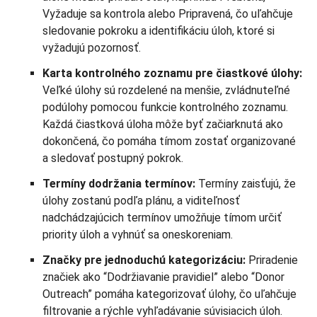
Vyžaduje sa kontrola alebo Pripravená, čo uľahčuje
sledovanie pokroku a identifikáciu úloh, ktoré si
vyžadujú pozornosť.
Karta kontrolného zoznamu pre čiastkové úlohy:
Veľké úlohy sú rozdelené na menšie, zvládnuteľné
podúlohy pomocou funkcie kontrolného zoznamu.
Každá čiastková úloha môže byť začiarknutá ako
dokončená, čo pomáha tímom zostať organizované
a sledovať postupný pokrok.
Termíny dodržania termínov:
Termíny zaisťujú, že
úlohy zostanú podľa plánu, a viditeľnosť
nadchádzajúcich termínov umožňuje tímom určiť
priority úloh a vyhnúť sa oneskoreniam.
Značky pre jednoduchú kategorizáciu:
Priradenie
značiek ako “Dodržiavanie pravidiel” alebo “Donor
Outreach” pomáha kategorizovať úlohy, čo uľahčuje
filtrovanie a rýchle vyhľadávanie súvisiacich úloh.