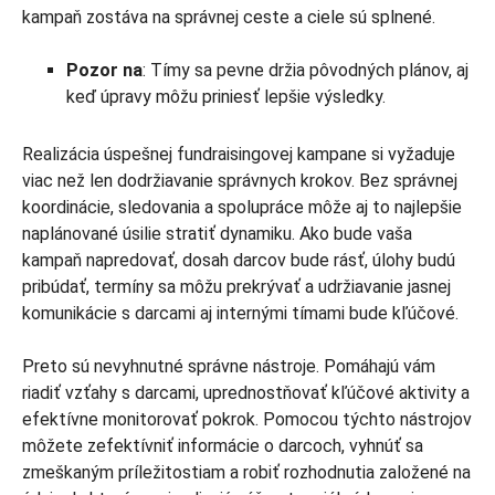
kampaň zostáva na správnej ceste a ciele sú splnené.
Pozor na
: Tímy sa pevne držia pôvodných plánov, aj
keď úpravy môžu priniesť lepšie výsledky.
Realizácia úspešnej fundraisingovej kampane si vyžaduje
viac než len dodržiavanie správnych krokov. Bez správnej
koordinácie, sledovania a spolupráce môže aj to najlepšie
naplánované úsilie stratiť dynamiku. Ako bude vaša
kampaň napredovať, dosah darcov bude rásť, úlohy budú
pribúdať, termíny sa môžu prekrývať a udržiavanie jasnej
komunikácie s darcami aj internými tímami bude kľúčové.
Preto sú nevyhnutné správne nástroje. Pomáhajú vám
riadiť vzťahy s darcami, uprednostňovať kľúčové aktivity a
efektívne monitorovať pokrok. Pomocou týchto nástrojov
môžete zefektívniť informácie o darcoch, vyhnúť sa
zmeškaným príležitostiam a robiť rozhodnutia založené na