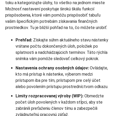
Možnosť nastavení poskytuje širokú škálu funkcií
prispôsobenia, ktoré vám pomôžu prispôsobiť tabuľu
vašim špecifickým potrebám získavania finančných
prostriedkov. Tu je bližší pohľad na to, čo môžete urobiť:
Prehľad:
Získajte súhrn aktuálneho stavu nástenky
vrátane počtu dokončených úloh, položiek po
splatnosti a nadchádzajúcich termínov. Táto rýchla
snímka vám pomôže sledovať celkový pokrok.
Nastavenia ochrany osobných údajov:
Ovládajte,
kto má prístup k nástenke, výberom medzi
prístupom iba pre tím, prístupom pre celý účet
alebo povolením prístupu prostredníctvom odkazu.
Limity rozpracovanej výroby (WIP):
Obmedzte
počet úloh povolených v každom stĺpci, aby ste
zabránili preťaženiu členov tímu a zabezpečili
zvládnuteľnú pracovnú záťaž.