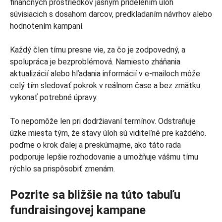
finančných prostriedkov jasným pridelením úloh
súvisiacich s dosahom darcov, predkladaním návrhov alebo
hodnotením kampaní.
Každý člen tímu presne vie, za čo je zodpovedný, a
spolupráca je bezproblémová. Namiesto zháňania
aktualizácií alebo hľadania informácií v e-mailoch môže
celý tím sledovať pokrok v reálnom čase a bez zmätku
vykonať potrebné úpravy.
To nepomôže len pri dodržiavaní termínov. Odstraňuje
úzke miesta tým, že stavy úloh sú viditeľné pre každého.
poďme o krok ďalej a preskúmajme, ako táto rada
podporuje lepšie rozhodovanie a umožňuje vášmu tímu
rýchlo sa prispôsobiť zmenám.
Pozrite sa bližšie na túto tabuľu
fundraisingovej kampane