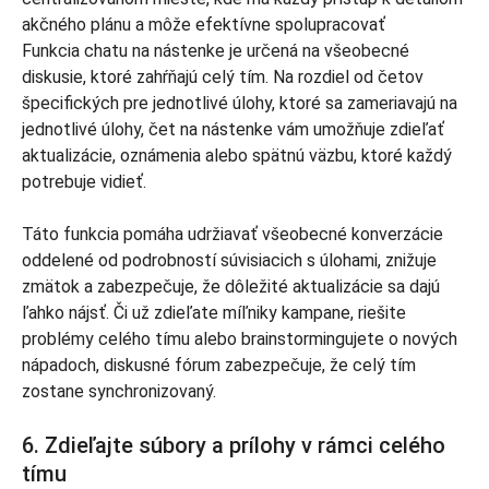
Funkcia chatu na nástenke je určená na všeobecné
diskusie, ktoré zahŕňajú celý tím. Na rozdiel od četov
špecifických pre jednotlivé úlohy, ktoré sa zameriavajú na
jednotlivé úlohy, čet na nástenke vám umožňuje zdieľať
aktualizácie, oznámenia alebo spätnú väzbu, ktoré každý
potrebuje vidieť.
Táto funkcia pomáha udržiavať všeobecné konverzácie
oddelené od podrobností súvisiacich s úlohami, znižuje
zmätok a zabezpečuje, že dôležité aktualizácie sa dajú
ľahko nájsť. Či už zdieľate míľniky kampane, riešite
problémy celého tímu alebo brainstormingujete o nových
nápadoch, diskusné fórum zabezpečuje, že celý tím
zostane synchronizovaný.
6. Zdieľajte súbory a prílohy v rámci celého
tímu