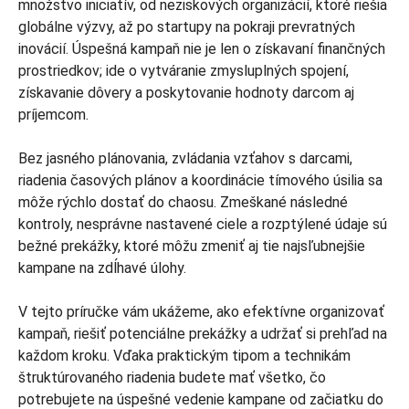
množstvo iniciatív, od neziskových organizácií, ktoré riešia
globálne výzvy, až po startupy na pokraji prevratných
inovácií. Úspešná kampaň nie je len o získavaní finančných
prostriedkov; ide o vytváranie zmysluplných spojení,
získavanie dôvery a poskytovanie hodnoty darcom aj
príjemcom.
Bez jasného plánovania, zvládania vzťahov s darcami,
riadenia časových plánov a koordinácie tímového úsilia sa
môže rýchlo dostať do chaosu. Zmeškané následné
kontroly, nesprávne nastavené ciele a rozptýlené údaje sú
bežné prekážky, ktoré môžu zmeniť aj tie najsľubnejšie
kampane na zdĺhavé úlohy.
V tejto príručke vám ukážeme, ako efektívne organizovať
kampaň, riešiť potenciálne prekážky a udržať si prehľad na
každom kroku. Vďaka praktickým tipom a technikám
štruktúrovaného riadenia budete mať všetko, čo
potrebujete na úspešné vedenie kampane od začiatku do