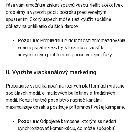
fáza vám umožňuje získať spätnú väzbu, riešiť akékoľvek
problémy a vytvoriť pocit pokroku pred verejným
spustením. Skorý úspech môže tiež využiť sociálne
dôkazy na prilákanie ďalších darcov.
Pozor na
: Prehliadnutie dôležitosti zhromažďovania
včasnej spätnej väzby, ktorá môže viesť k
nevyriešeným problémom počas verejnej fázy.
8. Využite viackanálový marketing
Propagujte svoju kampaň na rôznych platformách vrátane
sociálnych médií, e-mailových bulletinov a tradičných
médií. Konzistentné posolstvo naprieč kanálmi
maximalizuje dosah a posilňuje prítomnosť vašej kampane.
Pozor na
: Odpojené kampane, ktorým sa nedarí
synchronizovať komunikáciu, čo môže spôsobiť