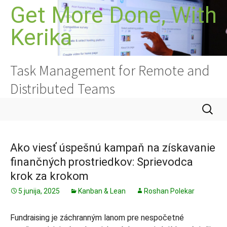
Preskoči
Get More Done, With
na
Kerika
vsebino
Task Management for Remote and
Distributed Teams
Išči:
Ako viesť úspešnú kampaň na získavanie
finančných prostriedkov: Sprievodca
krok za krokom
5 junija, 2025
Kanban & Lean
Roshan Polekar
Fundraising je záchranným lanom pre nespočetné