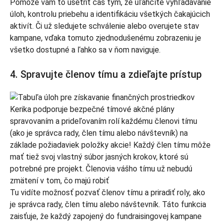
Pomôže vám to ušetriť čas tým, že uľahčíte vyhľadávanie
úloh, kontrolu priebehu a identifikáciu všetkých čakajúcich
aktivít. Či už sledujete schválenie alebo overujete stav
kampane, vďaka tomuto zjednodušenému zobrazeniu je
všetko dostupné a ľahko sa v ňom naviguje.
4. Spravujte členov tímu a zdieľajte prístup
Tu vidíte možnosť pozvať členov tímu a priradiť roly, ako
je správca rady, člen tímu alebo návštevník. Táto funkcia
zaisťuje, že každý zapojený do fundraisingovej kampane