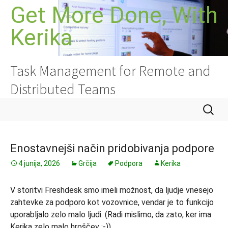
Preskoči
Get More Done, With
na
Kerika
vsebino
Task Management for Remote and
Distributed Teams
Išči:
Enostavnejši način pridobivanja podpore
4 junija, 2026
Grčija
Podpora
Kerika
V storitvi Freshdesk smo imeli možnost, da ljudje vnesejo
zahtevke za podporo kot vozovnice, vendar je to funkcijo
uporabljalo zelo malo ljudi. (Radi mislimo, da zato, ker ima
Kerika zelo malo hroščev :-))