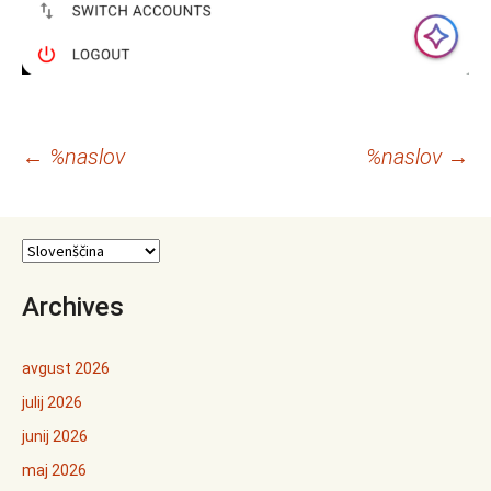
Krmarjenje
←
%naslov
%naslov
→
po
prispevkih
Archives
avgust 2026
julij 2026
junij 2026
maj 2026