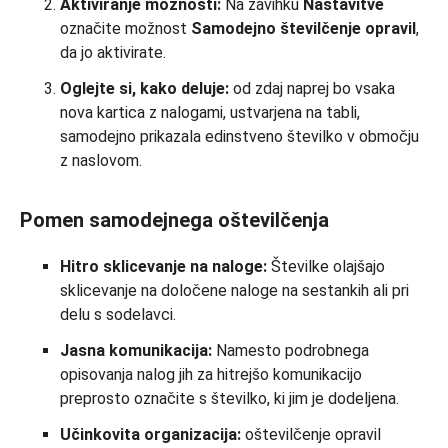
Aktiviranje možnosti:
Na zavihku
Nastavitve
označite možnost
Samodejno številčenje opravil
,
da jo aktivirate.
Oglejte si, kako deluje:
od zdaj naprej bo vsaka
nova kartica z nalogami, ustvarjena na tabli,
samodejno prikazala edinstveno številko v območju
z naslovom.
Pomen samodejnega oštevilčenja
Hitro sklicevanje na naloge:
Številke olajšajo
sklicevanje na določene naloge na sestankih ali pri
delu s sodelavci.
Jasna komunikacija:
Namesto podrobnega
opisovanja nalog jih za hitrejšo komunikacijo
preprosto označite s številko, ki jim je dodeljena.
Učinkovita organizacija:
oštevilčenje opravil