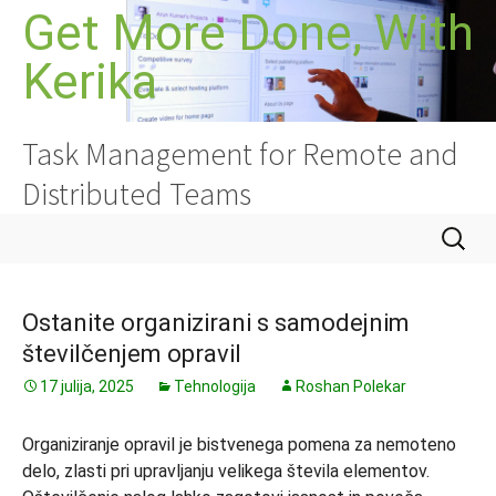
Preskoči
Get More Done, With
na
Kerika
vsebino
Task Management for Remote and
Distributed Teams
Išči:
Ostanite organizirani s samodejnim
številčenjem opravil
17 julija, 2025
Tehnologija
Roshan Polekar
Organiziranje opravil je bistvenega pomena za nemoteno
delo, zlasti pri upravljanju velikega števila elementov.