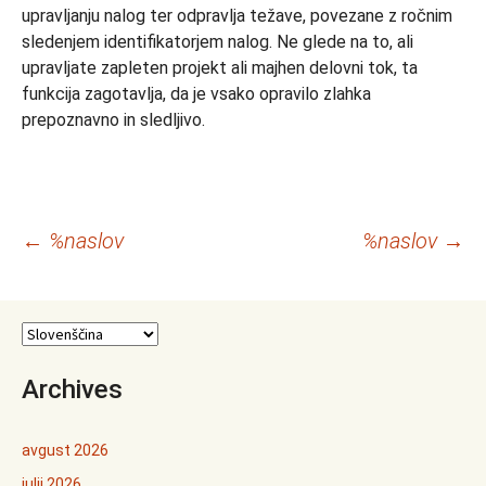
upravljanju nalog ter odpravlja težave, povezane z ročnim
sledenjem identifikatorjem nalog. Ne glede na to, ali
upravljate zapleten projekt ali majhen delovni tok, ta
funkcija zagotavlja, da je vsako opravilo zlahka
prepoznavno in sledljivo.
Krmarjenje
←
%naslov
%naslov
→
po
prispevkih
Archives
avgust 2026
julij 2026