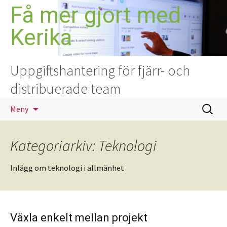
Hoppa
Få mer gjort med
till
Kerika
innehåll
Uppgiftshantering för fjärr- och
distribuerade team
Sök
Meny
efter:
Kategoriarkiv: Teknologi
Inlägg om teknologi i allmänhet
Växla enkelt mellan projekt