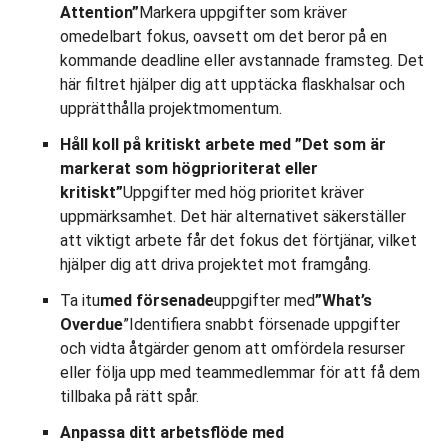
Attention”
Markera uppgifter som kräver
omedelbart fokus, oavsett om det beror på en
kommande deadline eller avstannade framsteg. Det
här filtret hjälper dig att upptäcka flaskhalsar och
upprätthålla projektmomentum.
Håll koll på kritiskt arbete med ”Det som är
markerat som högprioriterat eller
kritiskt”
Uppgifter med hög prioritet kräver
uppmärksamhet. Det här alternativet säkerställer
att viktigt arbete får det fokus det förtjänar, vilket
hjälper dig att driva projektet mot framgång.
Ta itu
med försenade
uppgifter med
”What’s
Overdue
”Identifiera snabbt försenade uppgifter
och vidta åtgärder genom att omfördela resurser
eller följa upp med teammedlemmar för att få dem
tillbaka på rätt spår.
Anpassa ditt arbetsflöde med