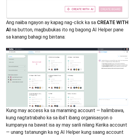
Ang naiiba ngayon ay kapag nag-click ka sa
CREATE WITH
AI
na button, magbubukas ito ng bagong AI Helper pane
sa kanang bahagi ng bintana:
Kung may access ka sa maraming account — halimbawa,
kung nagtatrabaho ka sa iba’t ibang organisasyon o
kumpanya na bawat isa ay may sarili nilang Kerika account
— unang tatanungin ka ng AI Helper kung saang account