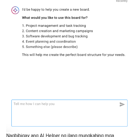
Nagbibigay ang AI Helper ng ilang mungkahing mga