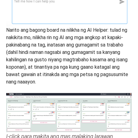
Narito ang bagong board na nilikha ng AI Helper: tulad ng
nakikita mo, nilikha rin ng AI ang mga angkop at kapaki-
pakinabang na tag, inatasan ang gumagamit sa trabaho
(dahil hindi naman nagsabi ang gumagamit sa kanyang
kahilingan na gusto niyang magtrabaho kasama ang isang
koponan), at tinantiya pa nga kung gaano katagal ang
bawat gawain at itinakda ang mga petsa ng pagsusumite
nang naaayon.
I-click para makita ang mas malaking larawan