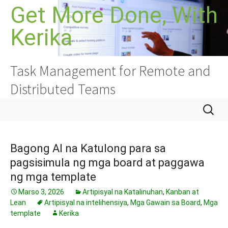
Lumaktaw
Get More Done, With
sa
Kerika
nilalaman
Task Management for Remote and
Distributed Teams
Hanapin
ang:
Bagong AI na Katulong para sa
pagsisimula ng mga board at paggawa
ng mga template
Marso 3, 2026
Artipisyal na Katalinuhan
,
Kanban at
Lean
Artipisyal na intelihensiya
,
Mga Gawain sa Board
,
Mga
template
Kerika