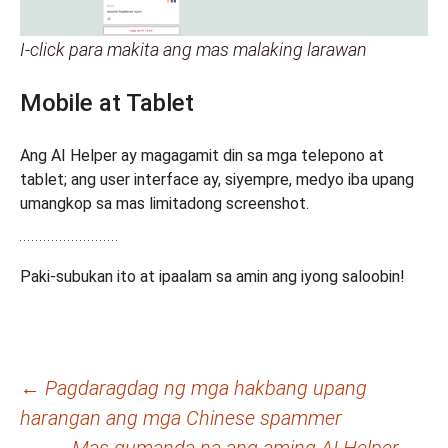
I-click para makita ang mas malaking larawan
Mobile at Tablet
Ang AI Helper ay magagamit din sa mga telepono at
tablet; ang user interface ay, siyempre, medyo iba upang
umangkop sa mas limitadong screenshot.
Paki-subukan ito at ipaalam sa amin ang iyong saloobin!
Post
←
Pagdaragdag ng mga hakbang upang
harangan ang mga Chinese spammer
navigation
Mas gumanda na ang aming AI Helper.
→