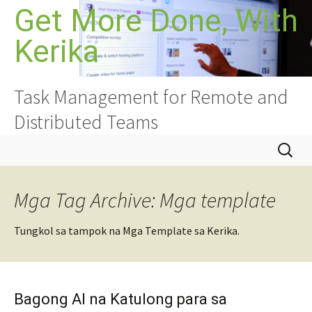
Lumaktaw
Get More Done, With
sa
Kerika
nilalaman
Task Management for Remote and
Distributed Teams
Hanapin
ang:
Mga Tag Archive: Mga template
Tungkol sa tampok na Mga Template sa Kerika.
Bagong AI na Katulong para sa