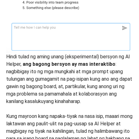
Hindi tulad ng aming unang (eksperimental) bersyon ng AI
Helper,
ang bagong bersyon ay mas interaktibo
:
nagbibigay ito ng mga mungkahi at mga prompt upang
tulungan ang gumagamit na pag-isipan kung ano ang dapat
gawin ng bagong board, at, partikular, kung anong uri ng
mga problema sa pamamahala at kolaborasyon ang
kanilang kasalukuyang kinahaharap.
Kung mayroon kang napaka-tiyak na nasa isip, maaari mong
laktawan ang paulit-ulit na pag-uusap sa AI Helper at
magbigay ng tiyak na kahilingan, tulad ng halimbawang ito
para sa isang board na naglalaman ng lahat ng hakbang na