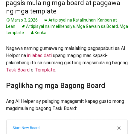
pagsisimula ng mga board at paggawa
ng mga template
Marso 3, 2026
Artipisyal na Katalinuhan
,
Kanban at
Lean
Artipisyal na intelihensiya
,
Mga Gawain sa Board
,
Mga
template
Kerika
Nagawa naming gumawa ng malalaking pagpapabuti sa AI
Helper na
inilabas dati
upang maging mas kapaki-
pakinabang ito sa sinumang gustong magsimula ng bagong
Task Board
o
Template
.
Paglikha ng mga Bagong Board
Ang AI Helper ay palaging magagamit kapag gusto mong
magsimula ng bagong Task Board: