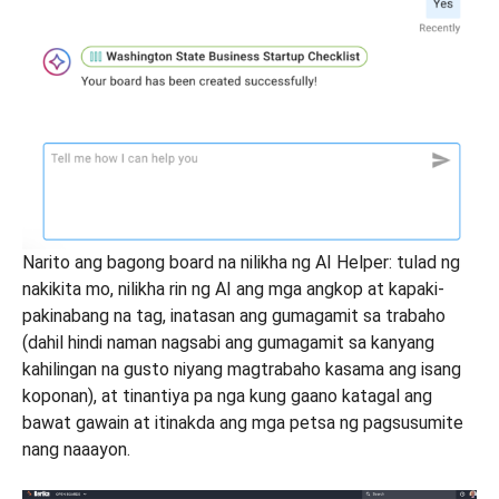
Narito ang bagong board na nilikha ng AI Helper: tulad ng
nakikita mo, nilikha rin ng AI ang mga angkop at kapaki-
pakinabang na tag, inatasan ang gumagamit sa trabaho
(dahil hindi naman nagsabi ang gumagamit sa kanyang
kahilingan na gusto niyang magtrabaho kasama ang isang
koponan), at tinantiya pa nga kung gaano katagal ang
bawat gawain at itinakda ang mga petsa ng pagsusumite
nang naaayon.