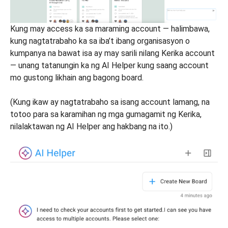
Kung may access ka sa maraming account — halimbawa,
kung nagtatrabaho ka sa iba’t ibang organisasyon o
kumpanya na bawat isa ay may sarili nilang Kerika account
— unang tatanungin ka ng AI Helper kung saang account
mo gustong likhain ang bagong board.
(Kung ikaw ay nagtatrabaho sa isang account lamang, na
totoo para sa karamihan ng mga gumagamit ng Kerika,
nilalaktawan ng AI Helper ang hakbang na ito.)