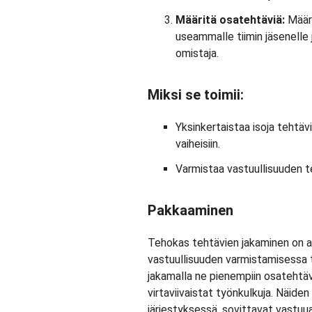
Määritä osatehtäviä:
Määri
useammalle tiimin jäsenelle j
omistaja.
Miksi se toimii:
Yksinkertaistaa isoja tehtäv
vaiheisiin.
Varmistaa vastuullisuuden teh
Pakkaaminen
Tehokas tehtävien jakaminen on 
vastuullisuuden varmistamisessa ti
jakamalla ne pienempiin osatehtävi
virtaviivaistat työnkulkuja. Näide
järjestyksessä, sovittavat vastu