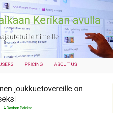
kaan Kerikan avulla
hajautetuille tiimeille
USERS
PRICING
ABOUT US
nen joukkuetovereille on
seksi
Roshan Polekar