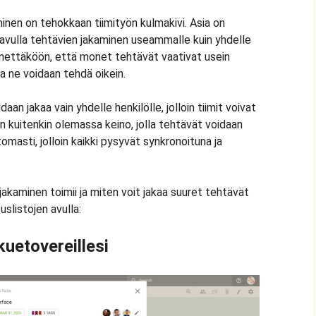
inen on tehokkaan tiimityön kulmakivi. Asia on
n avulla tehtävien jakaminen useammalle kuin yhdelle
nnettäköön, että monet tehtävät vaativat usein
a ne voidaan tehdä oikein.
aan jakaa vain yhdelle henkilölle, jolloin tiimit voivat
n kuitenkin olemassa keino, jolla tehtävät voidaan
ttomasti, jolloin kaikki pysyvät synkronoituna ja
akaminen toimii ja miten voit jakaa suuret tehtävät
tuslistojen avulla:
kuetovereillesi