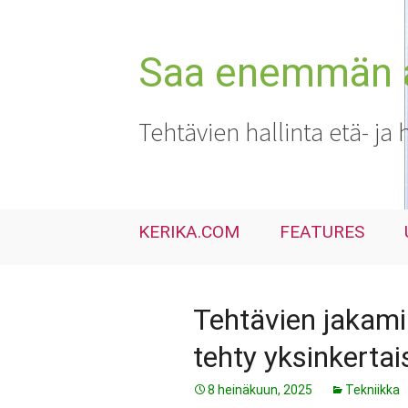
Siirry
sisältöön
Saa enemmän ai
Tehtävien hallinta etä- ja 
KERIKA.COM
FEATURES
Tehtävien jakami
tehty yksinkertai
8 heinäkuun, 2025
Tekniikka