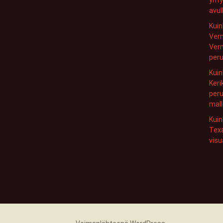
avul
Kuin
Ver
Verm
peru
Kuin
Keri
peru
mall
Kuin
Texa
visu