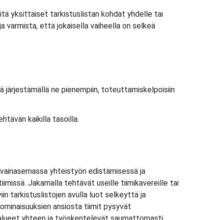
tä yksittäiset tarkistuslistan kohdat yhdelle tai
a varmista, että jokaisella vaiheella on selkeä
iä järjestämällä ne pienempiin, toteuttamiskelpoisiin
tävän kaikilla tasoilla.
avainasemassa yhteistyön edistämisessä ja
imissä. Jakamalla tehtävät useille tiimikavereille tai
in tarkistuslistojen avulla luot selkeyttä ja
n ominaisuuksien ansiosta tiimit pysyvät
ualueet yhteen ja työskentelevät saumattomasti