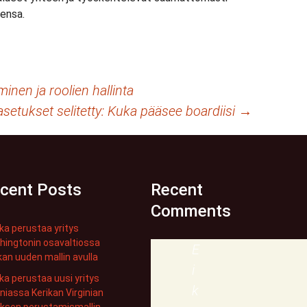
ensa.
nen ja roolien hallinta
asetukset selitetty: Kuka pääsee boardiisi
→
cent Posts
Recent
Comments
ka perustaa yritys
ingtonin osavaltiossa
E
kan uuden mallin avulla
i
ka perustaa uusi yritys
k
iniassa Kerikan Virginian
yksen perustamismallin