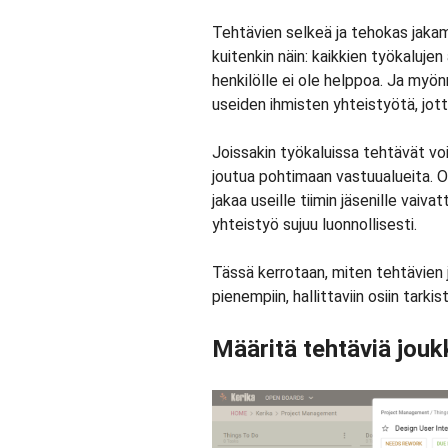
Tehtävien selkeä ja tehokas jakam
kuitenkin näin: kaikkien työkaluje
henkilölle ei ole helppoa. Ja myö
useiden ihmisten yhteistyötä, jott
Joissakin työkaluissa tehtävät void
joutua pohtimaan vastuualueita. O
jakaa useille tiimin jäsenille vaiva
yhteistyö sujuu luonnollisesti.
Tässä kerrotaan, miten tehtävien j
pienempiin, hallittaviin osiin tarkis
Määritä tehtäviä jouk