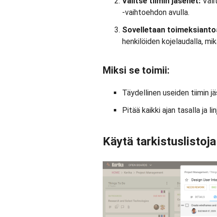
Valitse tiimin jäsenet:
Vali
-vaihtoehdon avulla.
Sovelletaan toimeksianto
henkilöiden kojelaudalla, mi
Miksi se toimii:
Täydellinen useiden tiimin j
Pitää kaikki ajan tasalla ja 
Käytä tarkistuslistoj