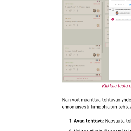
Klikkaa tästä e
Näin voit määrittää tehtävän yhdel
erinomaisesti tiimipohjaisiin tehtäv
Avaa tehtävä:
Napsauta teh