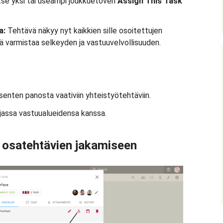
tse yksi tai useampi joukkuetoveri
Assign This Task
a:
Tehtävä näkyy nyt kaikkien sille osoitettujen
kä varmistaa selkeyden ja vastuuvelvollisuuden.
äsenten panosta vaativiin yhteistyötehtäviin.
linjassa vastuualueidensa kanssa.
a osatehtävien jakamiseen