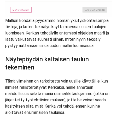
Mallien kohdalla pyydämme hieman yksityiskohtaisempia
tietoja, ja kuten tekoälyn käyttämisessä uusien taulujen
luomiseen, Kerikan tekoälylle antamiesi ohjeiden määrä ja
laatu vaikuttavat suuresti siihen, miten hyvin tekoäly
pystyy auttamaan sinua uuden mallin luomisessa.
Näytepöydän kaltaisen taulun
tekeminen
Tämä viimeinen on tarkoitettu vain uusille käyttäjille: kun
ihmiset rekisteröityvät Kerikaksi, heille annetaan
mahdollisuus selata monia esimerkkitaulujamme (jotka on
järjestetty työtehtävien mukaan), jotta he voivat saada
käsityksen siitä, mitä Kerika voi tehdä, ennen kuin he
aloittavat ensimmäisen taulunsa.