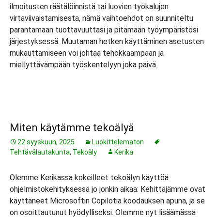
ilmoitusten räätälöinnistä tai luovien työkalujen
virtaviivaistamisesta, nämä vaihtoehdot on suunniteltu
parantamaan tuottavuuttasi ja pitämään työympäristösi
järjestyksessä. Muutaman hetken käyttäminen asetusten
mukauttamiseen voi johtaa tehokkaampaan ja
miellyttävämpään työskentelyyn joka päivä.
Miten käytämme tekoälyä
22 syyskuun, 2025
Luokittelematon
Tehtävälautakunta
,
Tekoäly
Kerika
Olemme Kerikassa kokeilleet tekoälyn käyttöä
ohjelmistokehityksessä jo jonkin aikaa: Kehittäjämme ovat
käyttäneet Microsoftin Copilotia koodauksen apuna, ja se
on osoittautunut hyödylliseksi. Olemme nyt lisäämässä