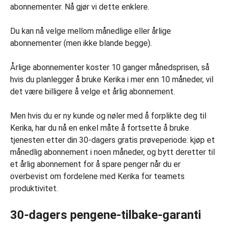
abonnementer. Nå gjør vi dette enklere.
Du kan nå velge mellom månedlige eller årlige
abonnementer (men ikke blande begge).
Årlige abonnementer koster 10 ganger månedsprisen, så
hvis du planlegger å bruke Kerika i mer enn 10 måneder, vil
det være billigere å velge et årlig abonnement.
Men hvis du er ny kunde og nøler med å forplikte deg til
Kerika, har du nå en enkel måte å fortsette å bruke
tjenesten etter din 30-dagers gratis prøveperiode: kjøp et
månedlig abonnement i noen måneder, og bytt deretter til
et årlig abonnement for å spare penger når du er
overbevist om fordelene med Kerika for teamets
produktivitet.
30-dagers pengene-tilbake-garanti