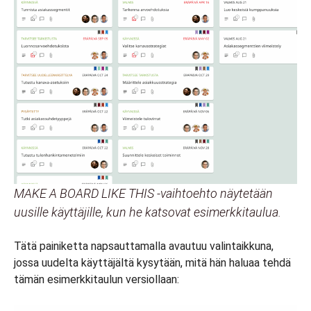
MAKE A BOARD LIKE THIS -vaihtoehto näytetään
uusille käyttäjille, kun he katsovat esimerkkitaulua.
Tätä painiketta napsauttamalla avautuu valintaikkuna,
jossa uudelta käyttäjältä kysytään, mitä hän haluaa tehdä
tämän esimerkkitaulun versiollaan: