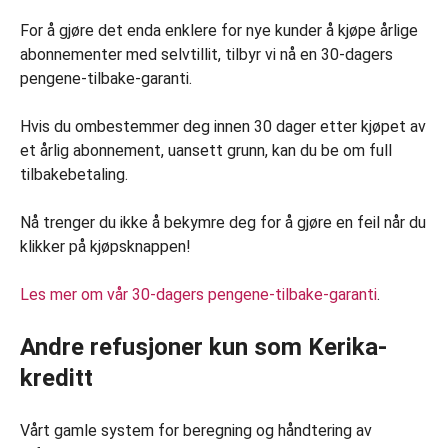
For å gjøre det enda enklere for nye kunder å kjøpe årlige
abonnementer med selvtillit, tilbyr vi nå en 30-dagers
pengene-tilbake-garanti.
Hvis du ombestemmer deg innen 30 dager etter kjøpet av
et årlig abonnement, uansett grunn, kan du be om full
tilbakebetaling.
Nå trenger du ikke å bekymre deg for å gjøre en feil når du
klikker på kjøpsknappen!
Les mer om vår 30-dagers pengene-tilbake-garanti
.
Andre refusjoner kun som Kerika-
kreditt
Vårt gamle system for beregning og håndtering av