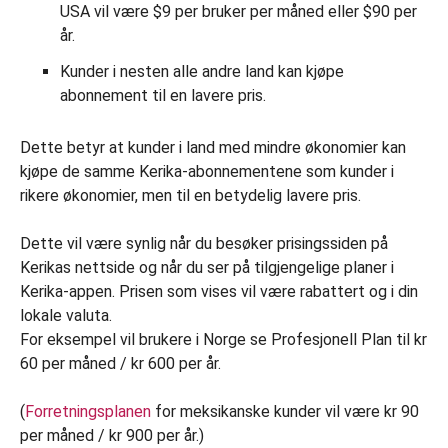
USA vil være $9 per bruker per måned eller $90 per
år.
Kunder i nesten alle andre land kan kjøpe
abonnement til en lavere pris.
Dette betyr at kunder i land med mindre økonomier kan
kjøpe de samme Kerika-abonnementene som kunder i
rikere økonomier, men til en betydelig lavere pris.
Dette vil være synlig når du besøker prisingssiden på
Kerikas nettside og når du ser på tilgjengelige planer i
Kerika-appen. Prisen som vises vil være rabattert og i din
lokale valuta.
For eksempel vil brukere i Norge se Profesjonell Plan til kr
60 per måned / kr 600 per år.
(
Forretningsplanen
for meksikanske kunder vil være kr 90
per måned / kr 900 per år.)