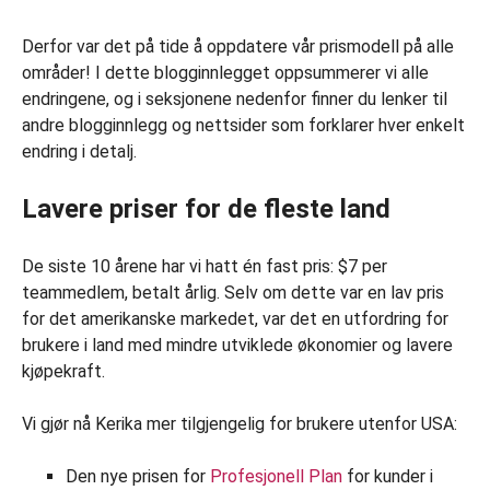
Derfor var det på tide å oppdatere vår prismodell på alle
områder! I dette blogginnlegget oppsummerer vi alle
endringene, og i seksjonene nedenfor finner du lenker til
andre blogginnlegg og nettsider som forklarer hver enkelt
endring i detalj.
Lavere priser for de fleste land
De siste 10 årene har vi hatt én fast pris: $7 per
teammedlem, betalt årlig. Selv om dette var en lav pris
for det amerikanske markedet, var det en utfordring for
brukere i land med mindre utviklede økonomier og lavere
kjøpekraft.
Vi gjør nå Kerika mer tilgjengelig for brukere utenfor USA:
Den nye prisen for
Profesjonell Plan
for kunder i