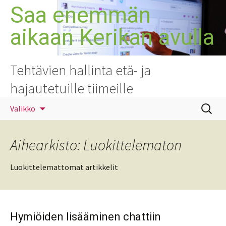
Siirry
Saa enemmän
sisältöön
aikaan Kerikan avulla
Tehtävien hallinta etä- ja
hajautetuille tiimeille
Haku:
Valikko
Aihearkisto: Luokittelematon
Luokittelemattomat artikkelit
Hymiöiden lisääminen chattiin