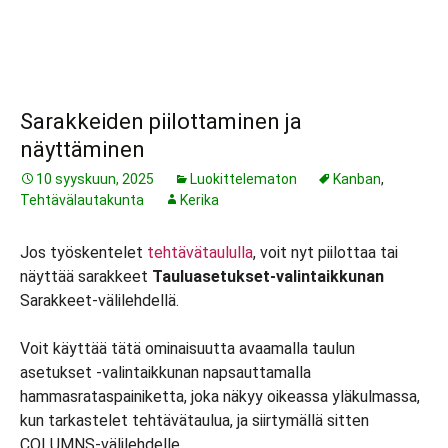
Sarakkeiden piilottaminen ja
näyttäminen
10 syyskuun, 2025
Luokittelematon
Kanban
,
Tehtävälautakunta
Kerika
Jos työskentelet
tehtävätaululla
, voit nyt piilottaa tai
näyttää sarakkeet
Tauluasetukset-valintaikkunan
Sarakkeet-välilehdellä.
Voit käyttää tätä ominaisuutta avaamalla taulun
asetukset -valintaikkunan napsauttamalla
hammasrataspainiketta, joka näkyy oikeassa yläkulmassa,
kun tarkastelet tehtävätaulua, ja siirtymällä sitten
COLUMNS-välilehdelle.