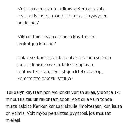
Mitä haasteita yrität ratkaista Kerikan avulla:
myöhästymiset, huono viestintä, näkyvyyden
puute jne.?
Mikä ei toimi hyvin aiemmin käyttämiesi
työkalujen kanssa?
Onko Kerikassa joitakin erityisiä ominaisuuksia,
joita haluaisit kokeilla, kuten eräpäiviä,
tehtävätehtäviä, tiedostojen liitetiedostoja,
kommentteja/keskusteluja?
Tekoälyn käyttäminen vie jonkin verran aikaa, yleensä 1-2
minuuttia taulun rakentamiseen. Voit sillä välin tehdä
muita asioita Kerikan kanssa; sinulle ilmoitetaan, kun lauta
on valmis. Voit myös peruuttaa pyyntösi, jos muutat
mielesi.