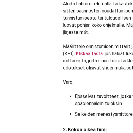
Aloita hahmottelemalla tarkastuk
sitten säännösten noudattamisen
tunnistamisesta tai taloudellisen
luovat pohjan koko ohjelmalle. Mä
järjestelmät.
Määrittele onnistumisen mittarit j
(KPI).
Klikkaa tästä
, jos haluat l
mittareista, joita sinun tulisi tarkk
odotukset olisivat yhdenmukaiset
Varo:
Epäselvät tavoitteet, jotka v
epäolennaisiin tuloksiin.
Selkeiden menestysmittareid
2. Kokoa oikea tiimi