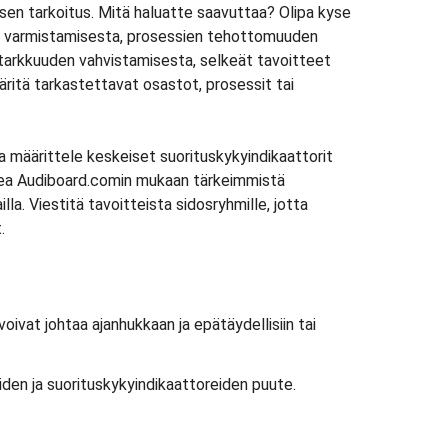
sen tarkoitus. Mitä haluatte saavuttaa? Olipa kyse
 varmistamisesta, prosessien tehottomuuden
 tarkkuuden vahvistamisesta, selkeät tavoitteet
äritä tarkastettavat osastot, prosessit tai
a määrittele keskeiset suorituskykyindikaattorit
ukea Audiboard.comin mukaan tärkeimmistä
ailla. Viestitä tavoitteista sidosryhmille, jotta
.
oivat johtaa ajanhukkaan ja epätäydellisiin tai
en ja suorituskykyindikaattoreiden puute.