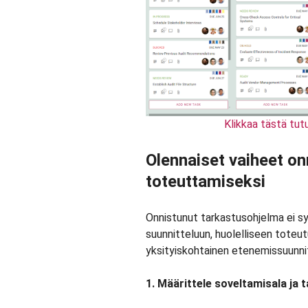
Klikkaa tästä tu
Olennaiset vaiheet o
toteuttamiseksi
Onnistunut tarkastusohjelma ei s
suunnitteluun, huolelliseen toteut
yksityiskohtainen etenemissuunnit
1. Määrittele soveltamisala ja 