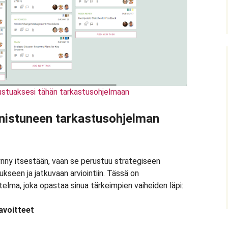
tustuaksesi tähän tarkastusohjelmaan
nnistuneen tarkastusohjelman
ynny itsestään, vaan se perustuu strategiseen
ukseen ja jatkuvaan arviointiin. Tässä on
elma, joka opastaa sinua tärkeimpien vaiheiden läpi:
tavoitteet