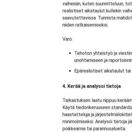
vaiheisiin, kuten suunnitteluun, to
realistiset aikataulut kullekin vai
saavutettavissa. Tunnista mahdolli
niiden ratkaisemiseksi.
Varo:
Tehoton yhteistyö ja viestin
unohtamiseen ja raportoinni
Epärealistiset aikataulut tai 
4. Kerää ja analysoi tietoja
Tarkastuksen laatu riippuu kerääm
Käytä tiedonkeruuseen standardoit
haastatteluja ja järjestelmälokiti
minimoimiseksi. Analysoi tietoja jär
poikkeamia tai parannusalueita.