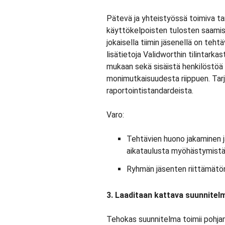
Pätevä ja yhteistyössä toimiva tar
käyttökelpoisten tulosten saamisek
jokaisella tiimin jäsenellä on teh
lisätietoja Validworthin tilintarka
mukaan sekä sisäistä henkilöstöä 
monimutkaisuudesta riippuen. Tarj
raportointistandardeista.
Varo:
Tehtävien huono jakaminen j
aikataulusta myöhästymistä 
Ryhmän jäsenten riittämätön
3. Laaditaan kattava suunnitel
Tehokas suunnitelma toimii pohjan