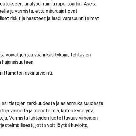
teutukseen, analysointiin ja raportointiin. Aseta
heelle ja varmista, että määräajat ovat
set riskit ja haasteet ja laadi varasuunnitelmat
tä voivat johtaa väärinkäsityksiin, tehtävien
n hajanaisuuteen.
riittämätön riskinarviointi.
iesi tietojen tarkkuudesta ja asianmukaisuudesta.
uja välineitä ja menetelmiä, kuten kyselyitä,
etoja. Varmista lähteiden luotettavuus virheiden
jestelmällisesti, jotta voit löytää kuvioita,