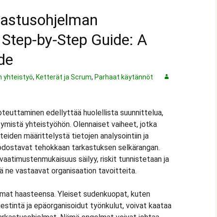
kastusohjelman
 Step-by-Step Guide: A
de
 yhteistyö
,
Ketterät ja Scrum
,
Parhaat käytännöt
teuttaminen edellyttää huolellista suunnittelua,
tymistä yhteistyöhön. Olennaiset vaiheet, jotka
teiden määrittelystä tietojen analysointiin ja
dostavat tehokkaan tarkastuksen selkärangan.
 vaatimustenmukaisuus säilyy, riskit tunnistetaan ja
ä ne vastaavat organisaation tavoitteita.
omat haasteensa. Yleiset sudenkuopat, kuten
estintä ja epäorganisoidut työnkulut, voivat kaataa