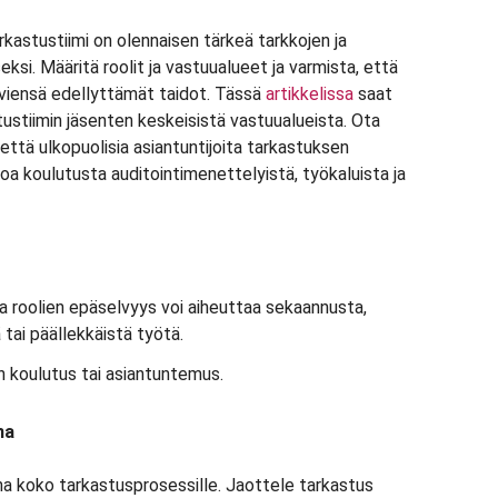
kastustiimi on olennaisen tärkeä tarkkojen ja
si. Määritä roolit ja vastuualueet ja varmista, että
täviensä edellyttämät taidot. Tässä
artikkelissa
saat
stustiimin jäsenten keskeisistä vastuualueista. Ota
että ulkopuolisia asiantuntijoita tarkastuksen
oa koulutusta auditointimenettelyistä, työkaluista ja
a roolien epäselvyys voi aiheuttaa sekaannusta,
tai päällekkäistä työtä.
 koulutus tai asiantuntemus.
ma
a koko tarkastusprosessille. Jaottele tarkastus