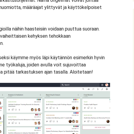
 tarkastusohjelmat. Nämä ongelmat voivat johtaa
 huomiotta, määräajat ylittyvät ja käyttökelpoiset
egioilla näihin haasteisiin voidaan puuttua suoraan.
vaiheittaisen kehyksen tehokkaan
n.
seksi käymme myös läpi käytännön esimerkin hyvin
e työkaluja, joiden avulla voit sujuvoittaa
ja pitää tarkastuksen ajan tasalla. Aloitetaan!