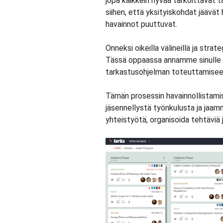
jopa kaikkein hyvää tarkoittavat
siihen, että yksityiskohdat jäävät
havainnot puuttuvat.
Onneksi oikeilla välineillä ja strat
Tässä oppaassa annamme sinulle 
tarkastusohjelman toteuttamisee
Tämän prosessin havainnollistami
jäsennellystä työnkulusta ja jaamm
yhteistyötä, organisoida tehtäviä 