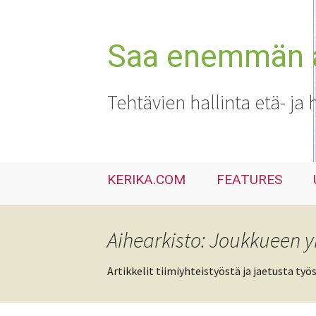
Siirry
sisältöön
Saa enemmän ai
Tehtävien hallinta etä- ja 
KERIKA.COM
FEATURES
Aihearkisto: Joukkueen y
Artikkelit tiimiyhteistyöstä ja jaetusta työ