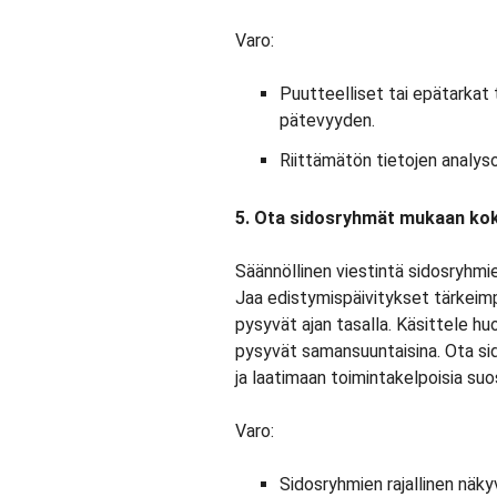
Varo:
Puutteelliset tai epätarkat
pätevyyden.
Riittämätön tietojen analysoi
5. Ota sidosryhmät mukaan kok
Säännöllinen viestintä sidosryhmi
Jaa edistymispäivitykset tärkeimp
pysyvät ajan tasalla. Käsittele h
pysyvät samansuuntaisina. Ota si
ja laatimaan toimintakelpoisia suo
Varo:
Sidosryhmien rajallinen näk