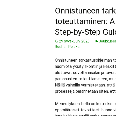
Onnistuneen tar
toteuttaminen: A
Step-by-Step Gui
29 syyskuun, 2025
Joukkueen
Roshan Polekar
Onnistuneen tarkastusohjelman to
huomiota yksityiskohtiin ja keskit
ulottuvat soveltamisalan ja tavoit
parannusten toteuttamiseen, muo
Näillä vaiheilla varmistetaan, että
prosesseja parannetaan siten, ett
Menestyksen tiellä on kuitenkin 
epämääräiset tavoitteet, huono vi