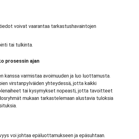
 tiedot voivat vaarantaa tarkastushavaintojen
nti tai tulkinta.
o prosessin ajan
en kanssa varmistaa avoimuuden ja luo luottamusta.
ien virstanpylväiden yhteydessä, jotta kaikki
uolenaiheet tai kysymykset nopeasti, jotta tavoitteet
dosryhmät mukaan tarkastelemaan alustavia tuloksia
situksia.
yvyys voi johtaa epäluottamukseen ja epäsuhtaan.