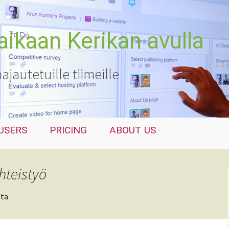
kaan Kerikan avulla
hajautetuille tiimeille
USERS
PRICING
ABOUT US
hteistyö
stä