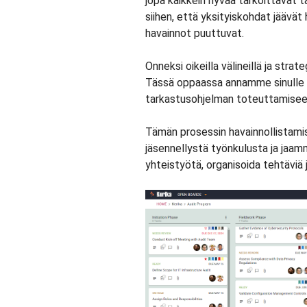
jopa kaikkein hyvää tarkoittavat
siihen, että yksityiskohdat jäävät
havainnot puuttuvat.
Onneksi oikeilla välineillä ja strat
Tässä oppaassa annamme sinulle 
tarkastusohjelman toteuttamisee
Tämän prosessin havainnollistami
jäsennellystä työnkulusta ja jaamm
yhteistyötä, organisoida tehtäviä 