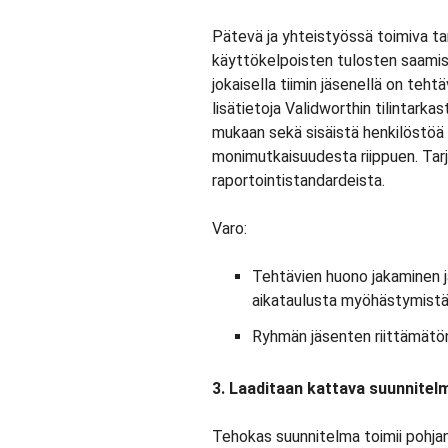
Pätevä ja yhteistyössä toimiva tar
käyttökelpoisten tulosten saamisek
jokaisella tiimin jäsenellä on teh
lisätietoja Validworthin tilintarka
mukaan sekä sisäistä henkilöstöä 
monimutkaisuudesta riippuen. Tarj
raportointistandardeista.
Varo:
Tehtävien huono jakaminen j
aikataulusta myöhästymistä 
Ryhmän jäsenten riittämätön
3. Laaditaan kattava suunnitel
Tehokas suunnitelma toimii pohjan