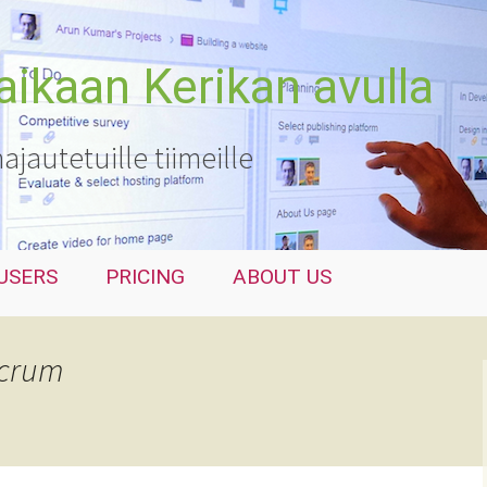
kaan Kerikan avulla
hajautetuille tiimeille
USERS
PRICING
ABOUT US
Scrum