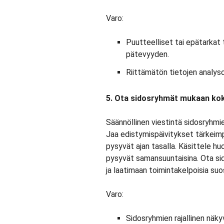
Varo:
Puutteelliset tai epätarkat
pätevyyden.
Riittämätön tietojen analysoi
5. Ota sidosryhmät mukaan kok
Säännöllinen viestintä sidosryhmi
Jaa edistymispäivitykset tärkeimp
pysyvät ajan tasalla. Käsittele h
pysyvät samansuuntaisina. Ota si
ja laatimaan toimintakelpoisia suo
Varo:
Sidosryhmien rajallinen näk