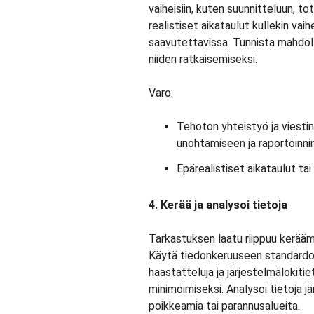
vaiheisiin, kuten suunnitteluun, to
realistiset aikataulut kullekin vai
saavutettavissa. Tunnista mahdolli
niiden ratkaisemiseksi.
Varo:
Tehoton yhteistyö ja viestin
unohtamiseen ja raportoinni
Epärealistiset aikataulut tai 
4. Kerää ja analysoi tietoja
Tarkastuksen laatu riippuu kerääm
Käytä tiedonkeruuseen standardoit
haastatteluja ja järjestelmälokiti
minimoimiseksi. Analysoi tietoja jär
poikkeamia tai parannusalueita.