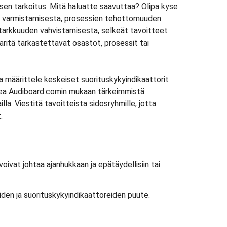
sen tarkoitus. Mitä haluatte saavuttaa? Olipa kyse
 varmistamisesta, prosessien tehottomuuden
 tarkkuuden vahvistamisesta, selkeät tavoitteet
äritä tarkastettavat osastot, prosessit tai
a määrittele keskeiset suorituskykyindikaattorit
ukea Audiboard.comin mukaan tärkeimmistä
ailla. Viestitä tavoitteista sidosryhmille, jotta
.
oivat johtaa ajanhukkaan ja epätäydellisiin tai
en ja suorituskykyindikaattoreiden puute.