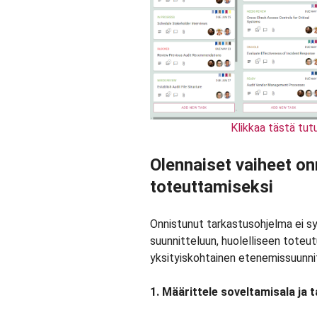
Klikkaa tästä tu
Olennaiset vaiheet o
toteuttamiseksi
Onnistunut tarkastusohjelma ei s
suunnitteluun, huolelliseen toteut
yksityiskohtainen etenemissuunnit
1. Määrittele soveltamisala ja 