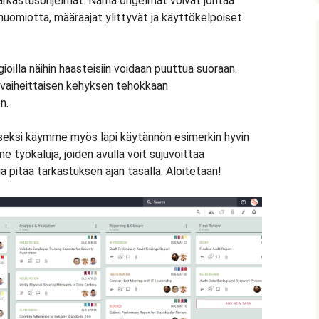
 tarkastusohjelmat. Nämä ongelmat voivat johtaa
 huomiotta, määräajat ylittyvät ja käyttökelpoiset
egioilla näihin haasteisiin voidaan puuttua suoraan.
vaiheittaisen kehyksen tehokkaan
n.
seksi käymme myös läpi käytännön esimerkin hyvin
e työkaluja, joiden avulla voit sujuvoittaa
ja pitää tarkastuksen ajan tasalla. Aloitetaan!