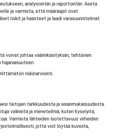
teutukseen, analysointiin ja raportointiin. Aseta
heelle ja varmista, että määräajat ovat
set riskit ja haasteet ja laadi varasuunnitelmat
tä voivat johtaa väärinkäsityksiin, tehtävien
n hajanaisuuteen.
riittämätön riskinarviointi.
iesi tietojen tarkkuudesta ja asianmukaisuudesta.
uja välineitä ja menetelmiä, kuten kyselyitä,
etoja. Varmista lähteiden luotettavuus virheiden
jestelmällisesti, jotta voit löytää kuvioita,