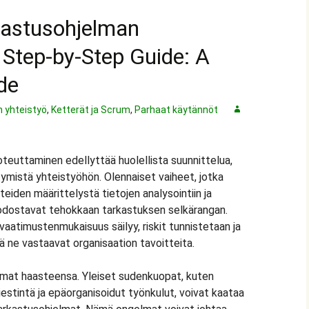
kastusohjelman
 Step-by-Step Guide: A
de
 yhteistyö
,
Ketterät ja Scrum
,
Parhaat käytännöt
teuttaminen edellyttää huolellista suunnittelua,
tymistä yhteistyöhön. Olennaiset vaiheet, jotka
teiden määrittelystä tietojen analysointiin ja
dostavat tehokkaan tarkastuksen selkärangan.
 vaatimustenmukaisuus säilyy, riskit tunnistetaan ja
ä ne vastaavat organisaation tavoitteita.
omat haasteensa. Yleiset sudenkuopat, kuten
estintä ja epäorganisoidut työnkulut, voivat kaataa