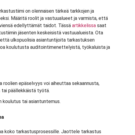
kastustiimi on olennaisen tärkeä tarkkojen ja
si. Määritä roolit ja vastuualueet ja varmista, että
täviensä edellyttämät taidot. Tässä
artikkelissa
saat
stustiimin jäsenten keskeisistä vastuualueista. Ota
että ulkopuolisia asiantuntijoita tarkastuksen
oa koulutusta auditointimenettelyistä, työkaluista ja
a roolien epäselvyys voi aiheuttaa sekaannusta,
tai päällekkäistä työtä.
 koulutus tai asiantuntemus.
ma
a koko tarkastusprosessille. Jaottele tarkastus