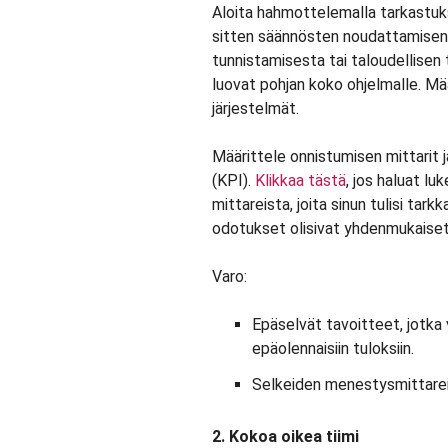
Aloita hahmottelemalla tarkastuk
sitten säännösten noudattamisen
tunnistamisesta tai taloudellisen
luovat pohjan koko ohjelmalle. Mä
järjestelmät.
Määrittele onnistumisen mittarit j
(KPI).
Klikkaa tästä
, jos haluat l
mittareista, joita sinun tulisi tarkk
odotukset olisivat yhdenmukaiset
Varo:
Epäselvät tavoitteet, jotka v
epäolennaisiin tuloksiin.
Selkeiden menestysmittareid
2. Kokoa oikea tiimi