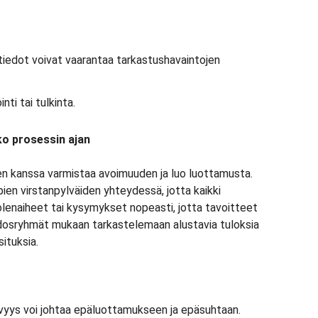
 tiedot voivat vaarantaa tarkastushavaintojen
nti tai tulkinta.
o prosessin ajan
en kanssa varmistaa avoimuuden ja luo luottamusta.
ien virstanpylväiden yhteydessä, jotta kaikki
uolenaiheet tai kysymykset nopeasti, jotta tavoitteet
dosryhmät mukaan tarkastelemaan alustavia tuloksia
situksia.
yvyys voi johtaa epäluottamukseen ja epäsuhtaan.