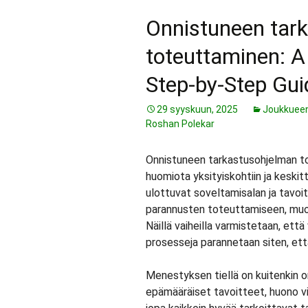
Onnistuneen tar
toteuttaminen: A
Step-by-Step Gui
29 syyskuun, 2025
Joukkueen
Roshan Polekar
Onnistuneen tarkastusohjelman to
huomiota yksityiskohtiin ja keskit
ulottuvat soveltamisalan ja tavoit
parannusten toteuttamiseen, muo
Näillä vaiheilla varmistetaan, että
prosesseja parannetaan siten, ett
Menestyksen tiellä on kuitenkin 
epämääräiset tavoitteet, huono vi