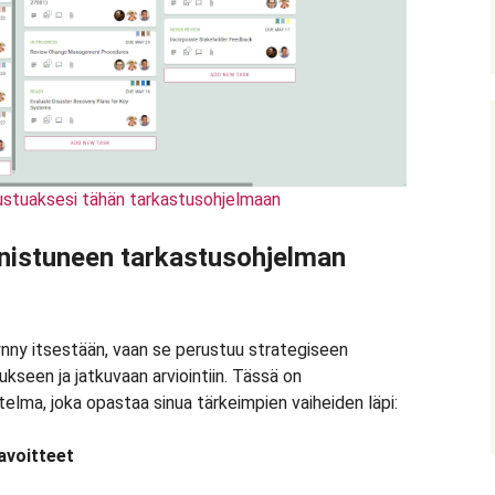
tustuaksesi tähän tarkastusohjelmaan
nnistuneen tarkastusohjelman
ynny itsestään, vaan se perustuu strategiseen
ukseen ja jatkuvaan arviointiin. Tässä on
elma, joka opastaa sinua tärkeimpien vaiheiden läpi:
tavoitteet